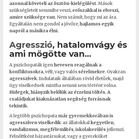
azonnal követeli az ösztön-kielégülést
. Mások
szükségleteit semmibe veszi,
erőszakkal
is elveszi,
amire szüksége van
. Nem számít, hogy mi az ára.
Egyáltalán nem gondol a jövőre,
hajlamos egyik
napról a másikra élni.
Agresszió
, hatalomvágy és
ami mögötte van…
A pszichopaták igen
hevesen reagálnak a
konfliktusokra
, vélt, vagy valós
sérelmekre
. Gyakran
agresszívek
. Indulataik általában rövid életűek, majd
úgy viselkednek mintha semmi sem történt volna.
Hidegek, hiányzik belőlük az érzelmi töltés.
A
családjukat
kiaknázatlan segítség forrásnak
tekintik.
A legtöbb pszichopata
már
gyermekkorában
is
agresszíven viselkedik
: az állatokkal
kegyetlen
,
vandalizmus
,
megfélemlítés
,
iskola
kerülés
jellemzi.
Felnőttként
házastársukat
, vagy a gyereküket