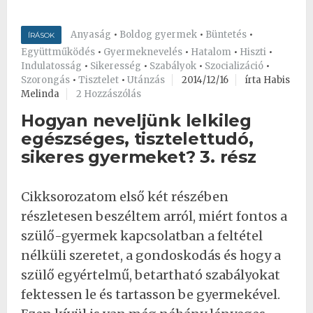
Anyaság
•
Boldog gyermek
•
Büntetés
•
ÍRÁSOK
Együttműködés
•
Gyermeknevelés
•
Hatalom
•
Hiszti
•
Indulatosság
•
Sikeresség
•
Szabályok
•
Szocializáció
•
Szorongás
•
Tisztelet
•
Utánzás
2014/12/16
írta Habis
Melinda
2 Hozzászólás
Hogyan neveljünk lelkileg
egészséges, tisztelettudó,
sikeres gyermeket? 3. rész
Cikksorozatom első két részében
részletesen beszéltem arról, miért fontos a
szülő-gyermek kapcsolatban a feltétel
nélküli szeretet, a gondoskodás és hogy a
szülő egyértelmű, betartható szabályokat
fektessen le és tartasson be gyermekével.