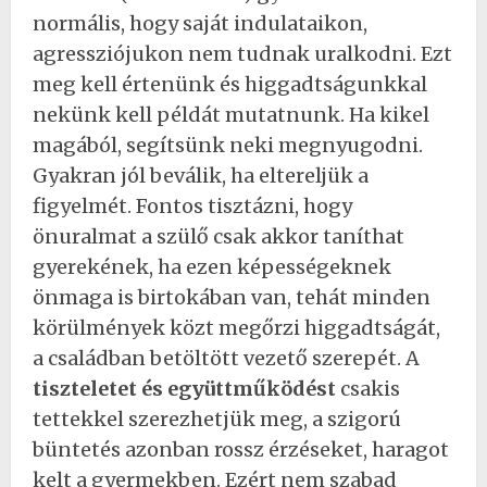
normális, hogy saját indulataikon,
agressziójukon nem tudnak uralkodni. Ezt
meg kell értenünk és higgadtságunkkal
nekünk kell példát mutatnunk. Ha kikel
magából, segítsünk neki megnyugodni.
Gyakran jól beválik, ha eltereljük a
figyelmét. Fontos tisztázni, hogy
önuralmat a szülő csak akkor taníthat
gyerekének, ha ezen képességeknek
önmaga is birtokában van, tehát minden
körülmények közt megőrzi higgadtságát,
a családban betöltött vezető szerepét. A
tiszteletet és együttműködést
csakis
tettekkel szerezhetjük meg, a szigorú
büntetés azonban rossz érzéseket, haragot
kelt a gyermekben. Ezért nem szabad