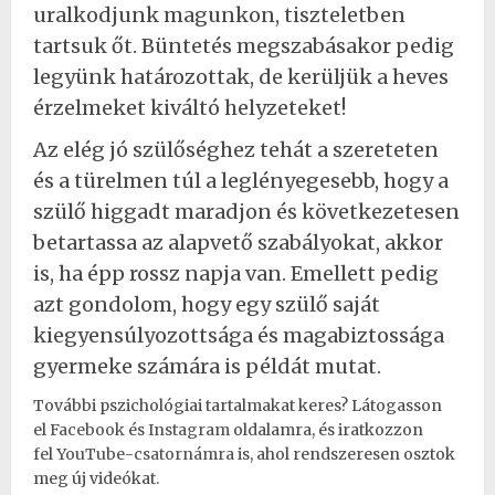
uralkodjunk magunkon, tiszteletben
tartsuk őt. Büntetés megszabásakor pedig
legyünk határozottak, de kerüljük a heves
érzelmeket kiváltó helyzeteket!
Az elég jó szülőséghez tehát a szereteten
és a türelmen túl a leglényegesebb, hogy a
szülő higgadt maradjon és következetesen
betartassa az alapvető szabályokat, akkor
is, ha épp rossz napja van. Emellett pedig
azt gondolom, hogy egy szülő saját
kiegyensúlyozottsága és magabiztossága
gyermeke számára is példát mutat.
További pszichológiai tartalmakat keres? Látogasson
el
Facebook
és
Instagram
oldalamra, és iratkozzon
fel
YouTube-csatornámra
is, ahol rendszeresen osztok
meg új videókat.