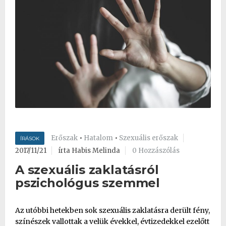
Erőszak
•
Hatalom
•
Szexuális erőszak
ÍRÁSOK
2017/11/21
írta Habis Melinda
0 Hozzászólás
A szexuális zaklatásról
pszichológus szemmel
Az utóbbi hetekben sok szexuális zaklatásra derült fény,
színészek vallottak a velük évekkel, évtizedekkel ezelőtt