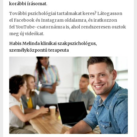
korábbi írásomat.
További pszichológiai tartalmakat keres? Látogasson
el
Facebook
és
Instagram
oldalamra, és iratkozzon
fel
YouTube-csatornámra
is, ahol rendszeresen osztok
meg új videókat.
Habis Melinda klinikai szakpszichológus,
személyközpontú terapeuta