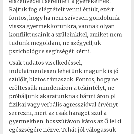
elszenvedett sérelmeit a gyerekeinek.
Rajtuk fog elégtételt venni értük, ezért
fontos, hogy ha nem szívesen gondolunk
vissza gyermekkorunkra, vannak olyan
konfliktusaink a szüleinkkel, amiket nem
tudunk megoldani, ne szégyelljük
pszichológus segítségét kérni.
Csak tudatos viselkedéssel,
indulatmentesen lehetünk magunk is jó
szülők, biztos támaszok. Fontos, hogy ne
erőltessük mindenáron a tekintélyt, ne
próbáljunk akaratunknak bármi áron pl
fizikai vagy verbális agresszióval érvényt
szerezni, mert az csak haragot szül a
gyermekben, hosszútávon káros az Ő lelki
egészségére nézve. Tehát jól válogassuk