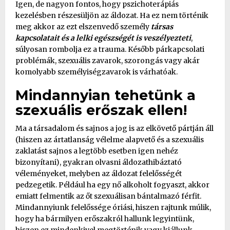
Igen, de nagyon fontos, hogy pszichoterápiás
kezelésben részesüljön az áldozat. Ha ez nem történik
meg akkor az ezt elszenvedő személy
társas
kapcsolatait és a lelki egészségét is veszélyezteti
,
súlyosan rombolja ez a trauma. Később párkapcsolati
problémák, szexuális zavarok, szorongás vagy akár
komolyabb személyiségzavarok is várhatóak.
Mindannyian tehetünk a
szexuális erőszak ellen!
Ma a társadalom és sajnos a jog is az elkövető pártján áll
(hiszen az ártatlanság vélelme alapvető és a szexuális
zaklatást sajnos a legtöbb esetben igen nehéz
bizonyítani), gyakran olvasni áldozathibáztató
véleményeket, melyben az áldozat felelősségét
pedzegetik. Például ha egy nő alkoholt fogyaszt, akkor
emiatt felmentik az őt szexuálisan bántalmazó férfit.
Mindannyiunk felelőssége óriási, hiszen rajtunk múlik,
hogy ha bármilyen erőszakról hallunk legyintünk,
hiszen ez mindenkivel megtörténik vagy kiállunk