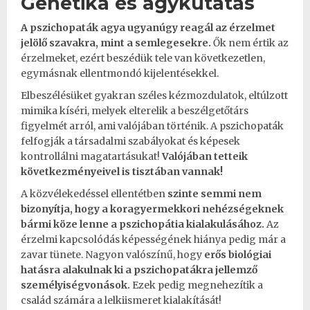
Genetika és agykutatás
A pszichopaták agya ugyanúgy reagál az érzelmet
jelölő szavakra, mint a semlegesekre.
Ők nem értik az
érzelmeket, ezért beszédük tele van következetlen,
egymásnak ellentmondó kijelentésekkel.
Elbeszélésüket gyakran széles kézmozdulatok, eltúlzott
mimika kíséri, melyek elterelik a beszélgetőtárs
figyelmét arról, ami valójában történik. A pszichopaták
felfogják a társadalmi szabályokat és képesek
kontrollálni magatartásukat!
Valójában tetteik
következményeivel is tisztában vannak!
A közvélekedéssel ellentétben
szinte semmi nem
bizonyítja, hogy a koragyermekkori nehézségeknek
bármi köze lenne a pszichopátia kialakulásához.
Az
érzelmi kapcsolódás képességének hiánya pedig már a
zavar tünete. Nagyon valószínű, hogy
erős biológiai
hatásra alakulnak ki a pszichopatákra jellemző
személyiségvonások.
Ezek pedig megnehezítik a
család számára a lelkiismeret kialakítását!