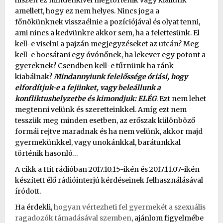
amellett, hogy ez nem helyes. Nincs joga a
főnökünknek visszaélnie a pozíciójával és olyat tenni,
ami nincs a kedvünkre akkor sem, ha a felettesünk. El
kell-e viselni a pajzán megjegyzéseket az utcán? Meg
kell-e bocsátani egy óvónőnek, ha lekever egy pofont a
gyereknek? Csendben kell-e tűrnünk ha ránk
kiabálnak?
Mindannyiunk felelőssége óriási, hogy
elfordítjuk-e a fejünket, vagy beleállunk a
konfliktushelyzetbe és kimondjuk: ELÉG
. Ezt nem lehet
megtenni velünk és szeretteinkkel. Amíg ezt nem
tesszük meg minden esetben, az erőszak különböző
formái rejtve maradnak és ha nem velünk, akkor majd
gyermekünkkel, vagy unokánkkal, barátunkkal
történik hasonló…
A cikk a Hit rádióban 2017.10.15-ikén és 2017.11.07-ikén
készített élő rádióinterjú kérdéseinek felhasználásával
íródott.
Ha érdekli,
hogyan vértezheti fel gyermekét a szexuális
ragadozók támadásával szemben
, ajánlom figyelmébe