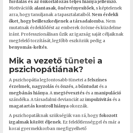
furdalás
és az önkorlátozás teljes hiánya jellemző.
Motivációik
alantasak
,
önérvényesítőek
, s képtelenek
arra, hogy tanuljanak a tapasztalataiból.
Nem érdekli
őket, hogy beilleszkedjenek a
társadalomba
.
Nem
mutatnak érdeklődést az emberek öröme és küzdelme
iránt. Professzionálisan űzik az igazság saját céljaiknak
megfelelő torzítását, legfőbb eszközük pedig a
benyomás-keltés
.
Mik a vezető
tünetei
a
pszichopátiának?
A pszichopátia legfontosabb tünetei a
felszínes
érzelmek
,
nagyzolás
és
önzés
, a
bűntudat
és a
megbánás hiánya
. A
megtévesztés
és a
manipuláció
szándéka. A társadalmi devianciát az
impulzivitás
és a
magatartás
kontroll hiánya
okozzák.
A pszichopatáknak szükségük van rá, hogy
fokozott
izgalmak között éljenek
. Ez felelőtlenséggel és már a
korai gyermekkorban megfigyelhető