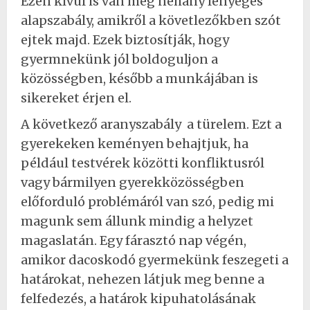
Ezen kívül is van még néhány lényeges
alapszabály, amikről a követlezőkben szót
ejtek majd. Ezek biztosítják, hogy
gyermnekünk jól boldoguljon a
közösségben, később a munkájában is
sikereket érjen el.
A következő aranyszabály a türelem. Ezt a
gyerekeken keményen behajtjuk, ha
például testvérek közötti konfliktusról
vagy bármilyen gyerekközösségben
előforduló problémáról van szó, pedig mi
magunk sem állunk mindig a helyzet
magaslatán. Egy fárasztó nap végén,
amikor dacoskodó gyermekünk feszegeti a
határokat, nehezen látjuk meg benne a
felfedezés, a határok kipuhatolásának