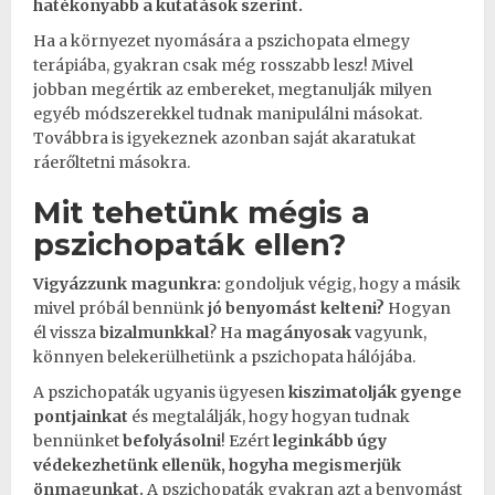
hatékonyabb a kutatások szerint.
Ha a környezet nyomására a pszichopata elmegy
terápiába
, gyakran csak még rosszabb lesz! Mivel
jobban megértik az embereket, megtanulják milyen
egyéb módszerekkel tudnak manipulálni másokat.
Továbbra is igyekeznek azonban saját akaratukat
ráerőltetni másokra.
Mit tehetünk mégis a
pszichopaták ellen?
Vigyázzunk magunkra:
gondoljuk végig, hogy a másik
mivel próbál bennünk
jó benyomást kelteni?
Hogyan
él vissza
bizalmunkkal
? Ha
magányosak
vagyunk,
könnyen belekerülhetünk a pszichopata hálójába.
A pszichopaták ugyanis ügyesen
kiszimatolják gyenge
pontjainkat
és megtalálják, hogy hogyan tudnak
bennünket
befolyásolni
! Ezért
leginkább úgy
védekezhetünk ellenük, hogyha
megismerjük
önmagunkat.
A pszichopaták gyakran azt a benyomást