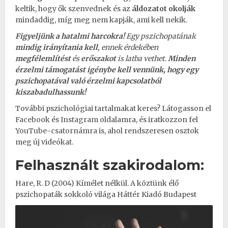
keltik, hogy ők szenvednek és az
áldozatot okolják
mindaddig, míg meg nem kapják, ami kell nekik.
Figyeljünk a hatalmi harcokra!
Egy pszichopatának
mindig irányítania kell
, ennek érdekében
megfélemlítést
és
erőszakot
is latba vethet.
Minden
érzelmi támogatást igénybe kell vennünk, hogy egy
pszichopatával való érzelmi kapcsolatból
kiszabadulhassunk!
További pszichológiai tartalmakat keres? Látogasson el
Facebook
és
Instagram
oldalamra, és iratkozzon fel
YouTube-csatornámra
is, ahol rendszeresen osztok
meg új videókat.
Felhasznált szakirodalom:
Hare, R. D (2004) Kímélet nélkül. A köztünk élő
pszichopaták sokkoló világa Háttér Kiadó Budapest