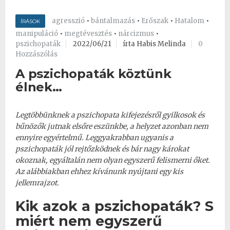
agresszió
•
bántalmazás
•
Erőszak
•
Hatalom
•
ÍRÁSOK
manipuláció
•
megtévesztés
•
nárcizmus
•
pszichopaták
2022/06/21
írta Habis Melinda
0
Hozzászólás
A pszichopaták köztünk
élnek…
Legtöbbünknek a pszichopata kifejezésről gyilkosok és
bűnözők jutnak elsőre eszünkbe, a helyzet azonban nem
ennyire egyértelmű. Leggyakrabban ugyanis a
pszichopaták jól rejtőzködnek és bár nagy károkat
okoznak, egyáltalán nem olyan egyszerű felismerni őket.
Az alábbiakban ehhez kívánunk nyújtani egy kis
jellemrajzot.
Kik azok a pszichopaták? S
miért nem egyszerű