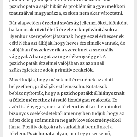
pszichopata a saját hibáit és problémáit a
gyermekkori
traumái
val
magyarázza, ezeken nem akar vátoztatni.
Bár alapvetően
érzelmi sivárság
jellemzi őket, időnként
hajlamosak
rövid életű érzelem kinyilvánításokra.
Ilyenkor szerepeket játszanak, hogy ezzel érhessenek
célt! Néha azt állítják, hogy heves érzelmeik vannak, de
valójában
összekeverik a
szerelmet
a
szexuális
vággyal.
A
haragot
az
ingerlékenységgel
.
A
pszichopaták érzelmei valójában az azonnali
szükségletekre adok
primitív reakciók.
Mivel tudják, hogy mások mit éreznének az adott
helyzetben, próbálják ezt lemásolni. Kutatások
bebizonyították, hogy
a pszichopatákból hiányoznak
a félelemérzethez társuló fiziológiai reakciók.
Ez
azért is lényeges, mert a félelem távol tart bennünket
bizonyos cselekedetektől amennyiben tudjuk, hogy az
adott dolog számunkra negatív következményekkel
járna. Pozitív dolgokra is sarkallhat bennünket a
félelem.
Pszichopata
olyan, mint egy csecsemő,