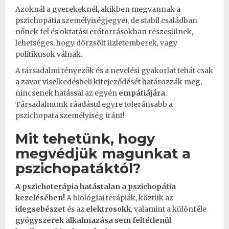
Azoknál a gyerekeknél, akikben megvannak a
pszichopátia személyiségjegyei, de stabil családban
nőnek fel és oktatási erőforrásokban részesülnek,
lehetséges, hogy dörzsölt üzletemberek, vagy
politikusok válnak.
A társadalmi tényezők és a nevelési gyakorlat tehát csak
a zavar viselkedésbeli kifejeződését határozzák meg,
nincsenek hatással az egyén
empátiájára
.
Társadalmunk ráadásul egyre toleránsabb a
pszichopata személyiség iránt!
Mit tehetünk, hogy
megvédjük magunkat a
pszichopatáktól?
A pszichoterápia hatástalan a pszichopátia
kezelésében!
A biológiai
terápiák
, köztük az
idegsebészet
és az
elektrosokk
, valamint a különféle
gyógyszerek alkalmazása
sem feltétlenül