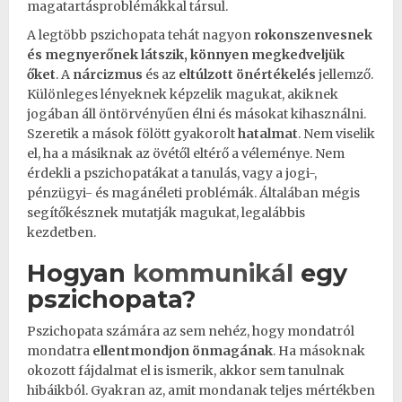
magatartásproblémákkal társul.
A legtöbb pszichopata tehát nagyon
rokonszenvesnek
és megnyerőnek látszik, könnyen megkedveljük
őket
. A
nárcizmus
és az
eltúlzott
önértékelés
jellemző.
Különleges lényeknek képzelik magukat, akiknek
jogában áll öntörvényűen élni és másokat kihasználni.
Szeretik a mások fölött gyakorolt
hatalmat
. Nem viselik
el, ha a másiknak az övétől eltérő a véleménye. Nem
érdekli a pszichopatákat a tanulás, vagy a jogi-,
pénzügyi- és magánéleti problémák. Általában mégis
segítőkésznek mutatják magukat, legalábbis
kezdetben.
Hogyan
kommunikál
egy
pszichopata?
Pszichopata számára az sem nehéz, hogy mondatról
mondatra
ellentmondjon önmagának
. Ha másoknak
okozott fájdalmat el is ismerik, akkor sem tanulnak
hibáikból. Gyakran az, amit mondanak teljes mértékben