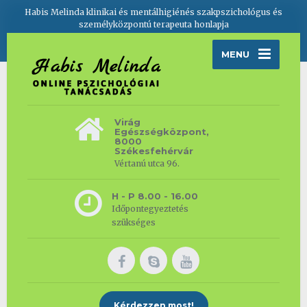
Habis Melinda klinikai és mentálhigiénés szakpszichológus és
személyközpontú terapeuta honlapja
MENU
Virág
Egészségközpont,
8000
Székesfehérvár
Vértanú utca 96.
H - P 8.00 - 16.00
Időpontegyeztetés
szükséges
Kérdezzen most!