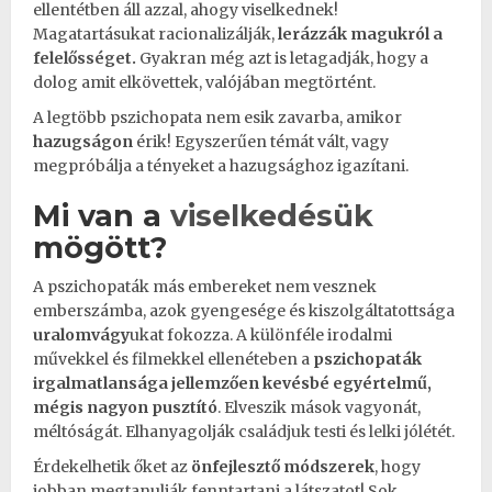
ellentétben áll azzal, ahogy viselkednek!
Magatartásukat racionalizálják,
lerázzák magukról a
felelősséget
.
Gyakran még azt is letagadják, hogy a
dolog amit elkövettek, valójában megtörtént.
A legtöbb pszichopata nem esik zavarba, amikor
hazugságon
érik! Egyszerűen témát vált, vagy
megpróbálja a tényeket a hazugsághoz igazítani.
Mi van a
viselkedésük
mögött?
A pszichopaták más embereket nem vesznek
emberszámba, azok gyengesége és kiszolgáltatottsága
uralomvágy
ukat fokozza. A különféle irodalmi
művekkel és filmekkel ellenéteben a
pszichopaták
irgalmatlansága jellemzően kevésbé egyértelmű,
mégis nagyon pusztító
. Elveszik mások vagyonát,
méltóságát. Elhanyagolják
családjuk
testi és lelki jólétét.
Érdekelhetik őket az
önfejlesztő módszerek
, hogy
jobban megtanulják fenntartani a látszatot! Sok