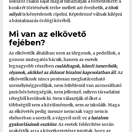
sokszor csakis saját magát hibáztatják a történtekért! A
konkrét történések terhe mellett azt érezhetik,
a titok
súlyát
is kénytelenek cipelni. Képtelenné válnak kilépni
a bántalmazás ördögi köréből.
Mi van az elkövető
fejében?
Az elkövetők általában nem az idegenek, a pedofilok, a
gonosz mutogatós bácsik, hanem az esetek
legnagyobb részében
családtagok, közeli ismerősök,
olyanok, akikkel az áldozat bizalmi kapcsolatban áll
. Az
elkövetőknek nincs pontosan meghatározható
személyiségprofiljuk, nem feltétlenül van azonosítható
pszichés betegségük, nem jellemző, milyen társadalmi
rétegből kerülnek ki. Nem választják el őket a
többségtől sem a körülményeik, sem az iskoláik. Maga
az elkövetés pedig messze nemcsak vagy nem is
elsősorban a szexről, a vágyról szól: ez
a hatalom
gyakorlásának eszköze
. Az esetek felderítése során
szakértők arra a következtetésre jutottak, hogy az