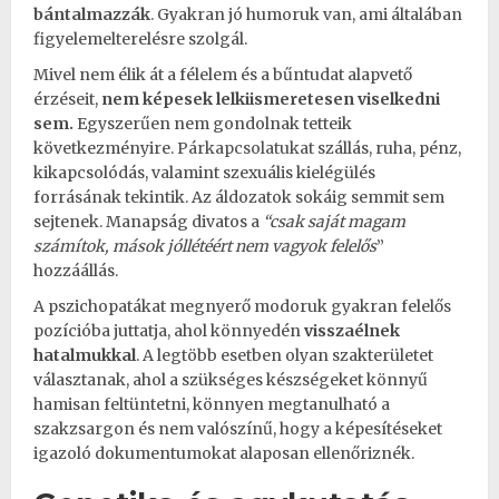
bántalmazzák
. Gyakran jó humoruk van, ami általában
figyelemelterelésre szolgál.
Mivel nem élik át a félelem és a bűntudat alapvető
érzéseit,
nem képesek lelkiismeretesen viselkedni
sem.
Egyszerűen nem gondolnak tetteik
következményire.
Párkapcsolatukat
szállás, ruha, pénz,
kikapcsolódás, valamint szexuális kielégülés
forrásának tekintik. Az áldozatok sokáig semmit sem
sejtenek. Manapság divatos a
“csak saját magam
számítok, mások jóllétéért nem vagyok felelős
”
hozzáállás.
A pszichopatákat megnyerő modoruk gyakran felelős
pozícióba juttatja, ahol könnyedén
visszaélnek
hatalmukkal
. A legtöbb esetben olyan szakterületet
választanak, ahol a szükséges készségeket könnyű
hamisan feltüntetni, könnyen megtanulható a
szakzsargon és nem valószínű, hogy a képesítéseket
igazoló dokumentumokat alaposan ellenőriznék.