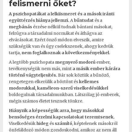
felismerni őket?
A pszichopatákat a
lelkiismeret
és a mások iránti
együttérzés
hiánya jellemzi.
A
bűntudat
és a
megbánás
érzése nélkül tudnak bántani másokat,
felrúgva a
társadalmi normákat
és áthágva az
elvárásokat
. Ezért önző módon elveszik, amire
szükségük van és úgy cselekszenek, ahogy kedvük
tartja,
nem foglalkoznak a következményekkel.
A legtöbb pszichopata
megnyerő modorú
ember,
tevékenységük nem más, mint
a másik ember kárára
történő vágyteljesítés.
Bár sok köztük a bűnöző,
rengetegen elkerülik a börtönt és
kellemes
modorukkal, kaméleon-szerű viselkedésükkel
boldogulnak társadalmunkban. Látszólag jó emberek,
mégis számos életet tesznek tönkre.
Hiányzik a képességük
arra, hogy másokkal
bensőséges érzelmi
kapcsolatokat
teremtsenek.
Viselkedésük
hideg
és
számító
, képtelenek másokról
önfeláldozó módon gondoskodni, amikor az nem áll