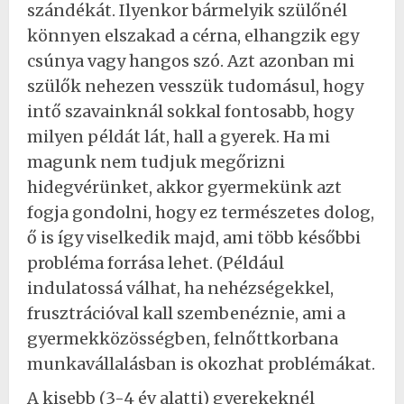
szándékát. Ilyenkor bármelyik szülőnél
könnyen elszakad a cérna, elhangzik egy
csúnya vagy hangos szó. Azt azonban mi
szülők nehezen vesszük tudomásul, hogy
intő szavainknál sokkal fontosabb, hogy
milyen példát lát, hall a gyerek. Ha mi
magunk nem tudjuk megőrizni
hidegvérünket, akkor gyermekünk azt
fogja gondolni, hogy ez természetes dolog,
ő is így viselkedik majd, ami több későbbi
probléma forrása lehet. (Például
indulatossá válhat, ha nehézségekkel,
frusztrációval kall szembenéznie, ami a
gyermekközösségben, felnőttkorbana
munkavállalásban is okozhat problémákat.
A kisebb (3-4 év alatti) gyerekeknél