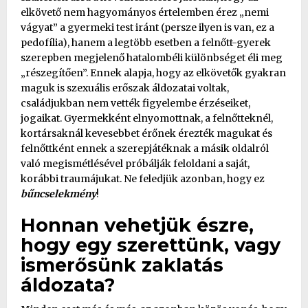
elkövető nem hagyományos értelemben érez „nemi
vágyat” a gyermeki test iránt (persze ilyen is van, ez a
pedofília), hanem a legtöbb esetben a felnőtt-gyerek
szerepben megjelenő hatalombéli különbséget éli meg
„részegítően”. Ennek alapja, hogy az elkövetők gyakran
maguk is szexuális erőszak áldozatai voltak,
családjukban nem vették figyelembe érzéseiket,
jogaikat. Gyermekként elnyomottnak, a felnőtteknél,
kortársaknál kevesebbet érőnek érezték magukat és
felnőttként ennek a szerepjátéknak a másik oldalról
való megismétlésével próbálják feloldani a saját,
korábbi traumájukat. Ne feledjük azonban, hogy ez
bűncselekmény
!
Honnan vehetjük észre,
hogy egy szerettünk, vagy
ismerősünk zaklatás
áldozata?