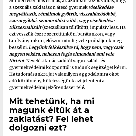
Minden eset más és más, az azonban közös vonás, hogy
a szexuális zaklatáson áteső gyermek
viselkedése
megváltozik, rémálmok gyötrik, visszahúzódóbbá,
szorongóbbá, szomorúbbá válik, vagy viselkedése
túlszexualizált
(szexuálisan túlfűtött), impulzív lesz. Ha
ezt vesszük észre szerettünkön, barátunkon, vagy
tanítványunkon, először mindig vele próbáljunk meg
beszélni.
Legyünk felkészülve rá, hogy nem, vagy csak
nagyon sokára, nehezen fogja elmondani ami vele
történt
. Nevelési tanácsadótól vagy család- és
gyermekvédelmi központtól is tudunk segítséget kérni.
Ha tudomásunkra jut valamilyen aggodalomra okot
adó körülmény, kötelességünk azt jelenteni a
gyermekvédelmi jelzőrendszer felé.
Mit tehetünk, ha mi
magunk éltük át a
zaklatást? Fel lehet
dolgozni ezt?