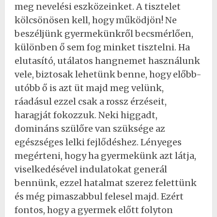
meg nevelési eszközeinket. A tisztelet
kölcsönösen kell, hogy működjön! Ne
beszéljünk gyermekünkről becsmérlően,
különben ő sem fog minket tisztelni. Ha
elutasító, utálatos hangnemet használunk
vele, biztosak lehetünk benne, hogy előbb-
utóbb ő is azt üt majd meg velünk,
ráadásul ezzel csak a rossz érzéseit,
haragját fokozzuk. Neki higgadt,
domináns szülőre van szüksége az
egészséges lelki fejlődéshez. Lényeges
megérteni, hogy ha gyermekünk azt látja,
viselkedésével indulatokat generál
bennünk, ezzel hatalmat szerez felettünk
és még pimaszabbul felesel majd. Ezért
fontos, hogy a gyermek előtt folyton