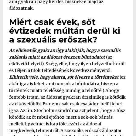
ami gyakran nagy kérdés, hisznek-e majd az
áldozatnak.
Miért csak évek, sőt
évtizedek múltán derül ki
a szexuális erőszak?
Az elkövetők gyakran úgy alakítják, hogy a szexuális
zaklatás miatt az áldozat érezzen bűntudatot
(az
elkövető helyett). Szégyellje, hogy ilyen helyzetbe került
és féljen a titok felfedésének következményeitől.
Elhitetik vele, hogy akarta, sőt élvezte a történteket
(ez
akár igaz is lehet, ami nem ok a bűntudatra, hiszen a
történtek miatti felelősség mindig a felnőtté!) Ahogy
fentebb írtam, az áldozat gyakran érzelmileg is kötődik
az elkövetőhöz. Ez nem csak csak családon belül lehet
igaz. Az ún. Stocholm szindróma azt jelenti, hogy a túsz
kötődik az őt rabul ejtőhöz, mert a sok-sok bántás
mellett figyelmet is kap tőle, ezért az áldozat
megkedveli, felmenti őt. A szexuális erőszak áldozatai