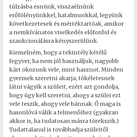
túlzásba esnünk, visszaélnünk
erőfölényünkkel, hatalmunkkal, legyünk
következetesek és mértéktartóak, amikor
a nemkívánatos viselkedés előfordul és
szankcionálásra kényszerülünk.
Kiemelném, hogy a tekintély kétélű
fegyver, ha nem jól használjuk, nagyobb
kárt okozunk vele, mint hasznot. Minden
gyermek szeretni akarja, tökéletesnek
látni vágyik a szüleit, ezért azt gondolja,
hogy úgy kell szeretni, ahogy a szülei ezt
vele teszik, ahogy vele bánnak. Ő maga is
hasonlóvá válik a felmenőihez (gyakran
akkor is, ha tudatosan másra törekszik.)
Tudattalanul is továbbadja szüleitől