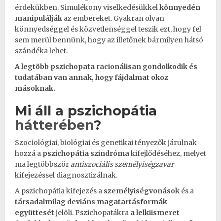
érdekükben. Simulékony viselkedésükkel
könnyedén
manipulálják
az embereket. Gyakran olyan
könnyedséggel és közvetlenséggel teszik ezt, hogy fel
sem merül bennünk, hogy az illetőnek bármilyen hátsó
szándéka lehet.
A legtöbb pszichopata
racionálisan gondolkodik
és
tudatában van annak, hogy fájdalmat okoz
másoknak.
Mi áll a pszichopátia
hátterében
?
Szociológiai, biológiai és genetikai tényezők járulnak
hozzá a
pszichopátia
szindróma
kifejlődéséhez, melyet
ma legtöbbször
antiszociális
személyiségzavar
kifejezéssel diagnosztizálnak.
A pszichopátia kifejezés a
személyiségvonások
és a
társadalmilag
deviáns
magatartásformák
együttesét
jelöli. Pszichopatákra
a
lelkiismeret