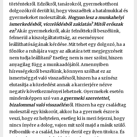
történtekről. Edzőkről, tanárokról, gyermekotthoni
dolgozókról derült ki, hogy visszaéltek a hatalmukkal és
gyermekeket molesztáltak.
Hogyan lesz a munkahelyi
ismerkedésből, viccelődésből zaklatás? Mitől erőszak
ez?
Akár gyermekekről, akár felnőttekről beszélünk,
felmerül a kiszolgáltatottság, az eseménysor
leállíthatóságának kérdése. Mit tehet egy dolgozó, ha a
főnöke a ruhájára vagy az alkatára tett megjegyzéseit
nem tudja leállítani? Esetleg nem is mer szólni, hiszen
anyagilag függ a munkaadójától. Amennyiben
hírességekről beszélünk, könnyen szólhat ez az
ismertséggel való visszaélésről, hiszen ha a színész
elutasítja a közeledést annak a karrierjére nézve
negatív következményei lehetnek. Gyermekek esetén
mindenképpen szó van
a gyermeki szeretettel,
bizalommal való visszaélés
ről. Hiszen ha egy családtag
molesztál egy kiskorút, akkor ha a gyermek észre is
veszi, hogy ez helytelen, esetleg ki is meri fejezni, hogy
nincs ínyére a dolog, vajon mit szól majd a másik szülő.
Felbomlik-e a család, ha fény derül egy ilyen titokra. És