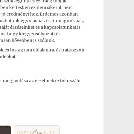
van szükségünk és ezt meg tudjuk
yiben kettesben ez nem sikerül, nem
és jó eredményt hoz. Érdemes azonban
at okozhatunk egymásnak és önmagunknak,
aját érzéseinket és a kapcsolatunkat is.
os, hogy kiegyensúlyozott és
osan bővebben is szólunk.
ok
és
Instagram
oldalamra, és iratkozzon
ideókat.
t megjavítása az érzelmekre fókuszáló