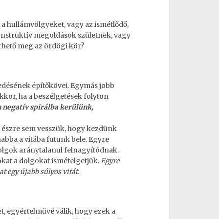
a hullámvölgyeket, vagy az ismétlődő,
konstruktív megoldások születnek, vagy
rhető meg az ördögi kör?
edésének építőkövei
. Egymás jobb
kkor, ha a beszélgetések folyton
negatív spirálba kerülünk,
n észre sem vesszük, hogy kezdünk
abba a vitába futunk bele
. Egyre
olgok aránytalanul felnagyítódnak.
kat a dolgokat ismételgetjük.
Egyre
 egy újabb súlyos vitát.
et
, egyértelművé válik, hogy ezek a