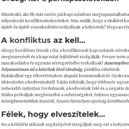
Mindenki, aki élt már
tartós párkapcsolat
ban megtapasztalhatta 
súlyosbodó konfliktushelyzeteket. Min múlik, hogy a vitákból 
újabb és újabb veszekedésbe torkollnak a helyzetek? Hogyan tö
A
konfliktus
az kell…
Ahogy korábban írtunk róla, a konfliktusok kapcsolatok növek
megismerését és a kapcsolat fejlődését szolgálják. Persze nem a
marakodásba és egymás sértegetésébe torkollnak!
Amennyiben 
folyamatosan nő a köztünk lévő távolság
, pánikba eshetünk.
Kialakulhat egy félreértéseken alapuló kommunikáció. Gyakra
eltávolodni a kedvesünktől. Talán feltűnik, hogy többször
ugyan
nehezebb nyitottan fordulnunk a kedvesünk felé és a negatív d
Hiába próbáljuk megbeszélni a nehézségeket, folyton ugyanazo
kétségbeesettebbek leszünk, hiszen bármilyen apróság kirobbanthat
Félek, hogy elveszítelek…
Ha a kötődési stílusok segítségével vizsgáljuk meg ezt a helyzet