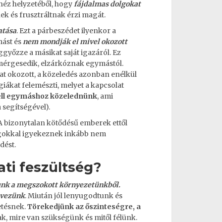
ehéz helyzetéből, hogy
fájdalmas dolgokat
nek és frusztráltnak érzi magát.
atása
. Ezt a párbeszédet ilyenkor a
mást és
nem mondják el mivel okozott
ggyőzze a másikat saját igazáról. Ez
lmérgesedik, elzárkóznak egymástól.
 okozott, a közeledés azonban enélkül
iákat felemészti, melyet a kapcsolat
ll egymáshoz közelednünk
, ami
 segítségével).
A
bizonytalan kötődésű
emberek ettől
dolgokkal igyekeznek inkább nem
dést.
ti feszültség?
lunk a megszokott környezetünkből.
lvezünk
. Miután jól lenyugodtunk és
etésnek.
Törekedjünk az őszinteségre, a
k, mire van szükségünk és mitől félünk.