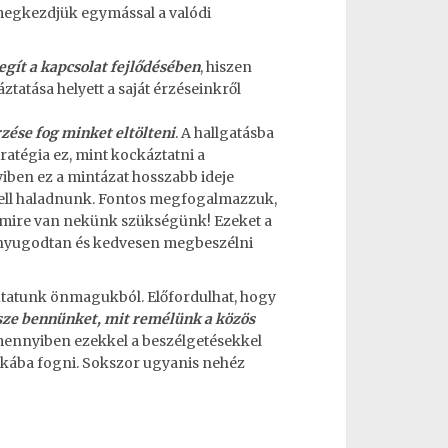
megkezdjük egymással a valódi
gít a kapcsolat fejlődésében
, hiszen
ztatása helyett a saját érzéseinkről
zése fog minket eltölteni
. A hallgatásba
ratégia ez, mint kockáztatni a
ben ez a mintázat hosszabb ideje
n kell haladnunk. Fontos megfogalmazzuk,
, mire van nekünk szükségünk! Ezeket a
a nyugodtan és kedvesen megbeszélni
utatunk önmagukból. Előfordulhat, hogy
sze bennünket, mit remélünk a közös
Amennyiben ezekkel a beszélgetésekkel
nkába fogni. Sokszor ugyanis nehéz