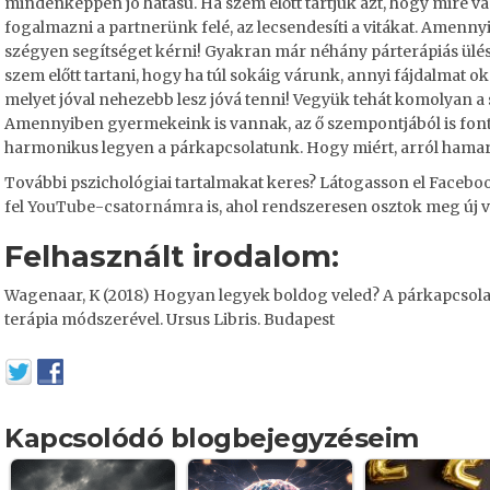
mindenképpen jó hatású. Ha szem előtt tartjuk azt, hogy mire 
fogalmazni a partnerünk felé, az lecsendesíti a vitákat. Amenn
szégyen segítséget kérni! Gyakran már néhány párterápiás ül
szem előtt tartani, hogy ha túl sokáig várunk, annyi fájdalm
melyet jóval nehezebb lesz jóvá tenni! Vegyük tehát komolyan a s
Amennyiben gyermekeink is vannak, az ő szempontjából is font
harmonikus legyen a párkapcsolatunk. Hogy miért, arról hamar
További pszichológiai tartalmakat keres? Látogasson el
Facebo
fel
YouTube-csatornámra
is, ahol rendszeresen osztok meg új v
Felhasznált irodalom:
Wagenaar, K (2018) Hogyan legyek boldog veled? A párkapcsola
terápia módszerével. Ursus Libris. Budapest
Kapcsolódó blogbejegyzéseim