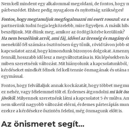
Nem kell mindent egy alkalommal megoldani, de fontos, hogy 
párbeszédet. Ehhez pedig nyugalom és nyitottság szükséges!
Fontos, hogy megtanuljuk megfogalmazni mi esett rosszul: ez se
partnerünk tudni fogja legközelebb, mire figyeljen. A másik hibá
beszéljünk. Mit élünk meg, amikor az ördögi körbe kerülünk?
Ha nem beszélünk arról, ami fáj, idővel az üresség és magány ér
menekülő fél számára ösztönösen úgy tűnik, rövid távon jobb st
kapcsolatot azzal, hogy kimondunk bizonyos dolgokat. Amennyi
fennáll, hosszabb idő lesz a megváltoztatása is. Kis lépésekbe
miben szeretnénk változást. Mit hiányolunk a kapcsolatunkból
kérdéseket mindkét félnek fel kell tennie önmagának és után
egymással.
Fontos, hogy felvállaljuk annak kockázatát, hogy többet megm
ez nehéz, vagy félelemmel tölt el. Érdemes átgondolni
mi köt ös
jövőtől
. Milyennek szeretnénk látni a kapcsolatot 5 év múlva. 
nem sikerül nagyobb változást elérni, érdemes párterápiás mu
ezekre a kérdésekre őszintén felelni, még önmagunk előtt is.
Az önismeret segít…