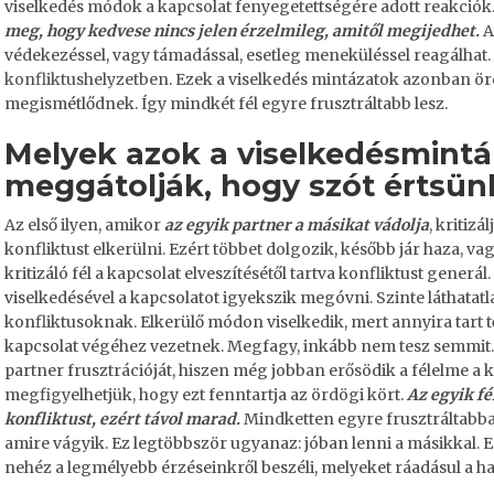
viselkedés módok a kapcsolat fenyegetettségére adott reakciók
meg, hogy kedvese nincs jelen érzelmileg, amitől megijedhet.
A
védekezéssel, vagy támadással, esetleg meneküléssel reagálhat.
konfliktushelyzetben
. Ezek a viselkedés mintázatok azonban ör
megismétlődnek. Így mindkét fél egyre frusztráltabb lesz.
Melyek azok a viselkedésmintá
meggátolják, hogy szót értsü
Az első ilyen, amikor
az egyik partner a másikat vádolja
, kritizá
konfliktust elkerülni. Ezért többet dolgozik, később jár haza, v
kritizáló fél a kapcsolat elveszítésétől tartva konfliktust generá
viselkedésével a kapcsolatot igyekszik megóvni. Szinte láthatatl
konfliktusoknak. Elkerülő módon viselkedik, mert annyira tart t
kapcsolat végéhez vezetnek. Megfagy, inkább nem tesz semmit. N
partner frusztrációját, hiszen még jobban erősödik a félelme a ka
megfigyelhetjük, hogy ezt fenntartja az ördögi kört.
Az egyik fé
konfliktust, ezért távol marad.
Mindketten egyre frusztráltabba
amire vágyik. Ez legtöbbször ugyanaz: jóban lenni a másikkal. 
nehéz a legmélyebb érzéseinkről beszéli, melyeket ráadásul a har