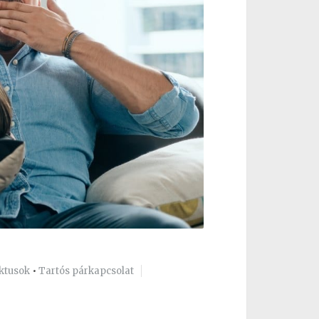
iktusok
•
Tartós párkapcsolat