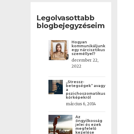
Legolvasottabb
blogbejegyzéseim
Hogyan
kommunikáljunk
egy nárcisztikus
személlyel?
december 22,
2022
„Stressz-
betegségek” avagy
a
pszichoszomatikus
kórképekről
március 6, 2014
Az
öngyilkosság
jelei és ezek
megfelelő
kezelése