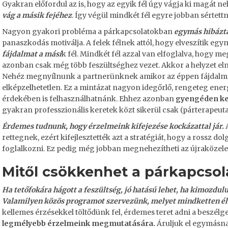
Gyakran előfordul az is, hogy az egyik fél úgy vágja ki magát n
vág a másik fejéhez
. Így végül mindkét fél egyre jobban sértett
Nagyon gyakori probléma a párkapcsolatokban
egymás hibázt
panaszkodás motiválja. A felek félnek attól, hogy elveszítik egy
fájdalmat a mási
k fél. Mindkét fél azzal van elfoglalva, hogy me
azonban csak még több feszültséghez vezet. Akkor a helyzet e
Nehéz megnyílnunk a partnerünknek amikor az éppen fájdalmat
elképzelhetetlen. Ez a mintázat nagyon idegőrlő, rengeteg energ
érdekében is felhasználhatnánk. Ehhez azonban
gyengéden ke
gyakran professzionális keretek közt sikerül csak (párterapeuta
Érdemes tudnunk, hogy érzelmeink kifejezése kockázattal jár.
rettegnek, ezért kifejlesztették azt a stratégiát, hogy a rossz 
foglalkozni. Ez pedig még jobban megnehezítheti az újraközele
Mitől csökkenhet a párkapcsola
Ha tetőfokára hágott a feszültség, jó hatású lehet, ha kimozdu
Valamilyen közös programot szervezünk, melyet mindketten é
kellemes érzésekkel töltődünk fel, érdemes teret adni a beszélg
legmélyebb érzelmeink megmutatására.
Áruljuk el egymásna