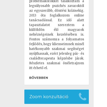
problémakörökkel találkoztam a
legsúlyosabb pszichés zavaroktól
az egyszerűbb, döntési krízisekig.
2013 óta foglalkozom online
tanácsadással. Ez idő alatt
tapasztalatot szereztem a
külföldön élő magyarok
nehézségeinek kezelésében is.
Fontos számomra a folyamatos
fejlődés, hogy klienseimnek minél
hatékonyabb szakmai segítséget
nyújthassak, ezért jelenleg pár- és
családterapeuta képzésbe járok.
Részletes szakmai önéletrajzom
itt érhető el.
BŐVEBBEN
Zoom konzultáció