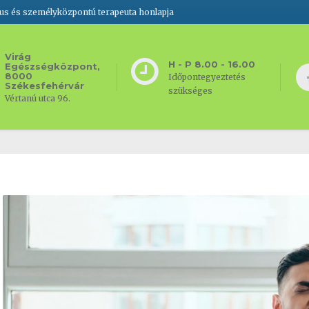
gus és személyközpontú terapeuta honlapja
Virág
H - P 8.00 - 16.00
Egészségközpont,
8000
Időpontegyeztetés
Székesfehérvár
szükséges
Vértanú utca 96.