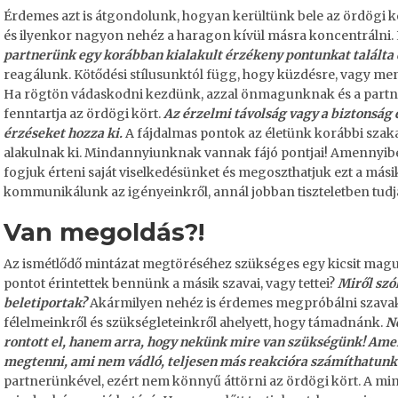
Érdemes azt is átgondolunk, hogyan kerültünk bele az ördögi
és ilyenkor nagyon nehéz a haragon kívül másra koncentrálni.
partnerünk egy korábban kialakult érzékeny pontunkat találta 
reagálunk.
Kötődési stílusunktól függ
, hogy küzdésre, vagy me
Ha rögtön vádaskodni kezdünk, azzal önmagunknak és a partne
fenntartja az ördögi kört.
Az érzelmi távolság vagy a biztonság
érzéseket hozza ki.
A fájdalmas pontok az életünk korábbi szak
alakulnak ki. Mindannyiunknak vannak fájó pontjai! Amennyi
fogjuk érteni saját viselkedésünket és megoszthatjuk ezt a mási
kommunikálunk az igényeinkről, annál jobban tiszteletben tudja
Van megoldás?!
Az ismétlődő mintázat megtöréséhez szükséges egy kicsit mag
pontot érintettek bennünk a másik szavai, vagy tettei?
Miről szó
beletiportak?
Akármilyen nehéz is érdemes megpróbálni szavakb
félelmeinkről és szükségleteinkről ahelyett, hogy támadnánk.
N
rontott el, hanem arra, hogy nekünk mire van szükségünk! Ame
megtenni, ami nem vádló, teljesen más reakcióra számíthatunk
partnerünkével, ezért nem könnyű áttörni az ördögi kört. A mi