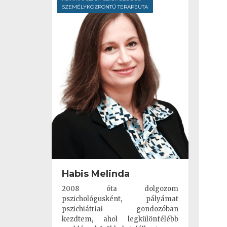
SZEMÉLYKÖZPONTÚ TERAPEUTA
Habis Melinda
2008 óta dolgozom
pszichológusként, pályámat
pszichiátriai gondozóban
kezdtem, ahol legkülönfélébb