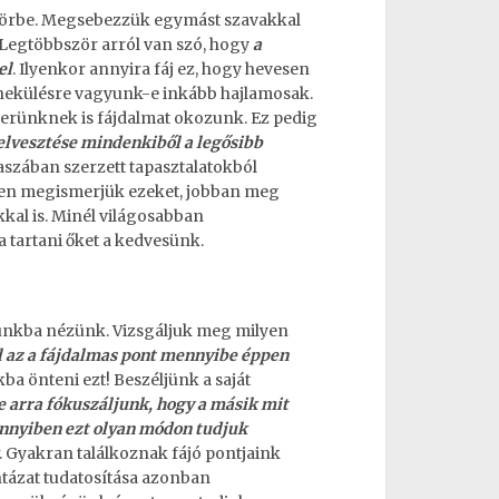
 körbe. Megsebezzük egymást szavakkal
 Legtöbbször arról van szó, hogy
a
el
. Ilyenkor annyira fáj ez, hogy hevesen
nekülésre vagyunk-e inkább hajlamosak.
rünknek is fájdalmat okozunk. Ez pedig
 elvesztése mindenkiből a legősibb
aszában szerzett tapasztalatokból
ben megismerjük ezeket, jobban meg
kkal is. Minél világosabban
 tartani őket a kedvesünk.
unkba nézünk. Vizsgáljuk meg milyen
l az a fájdalmas pont mennyibe éppen
a önteni ezt! Beszéljünk a saját
e arra fókuszáljunk, hogy a másik mit
nnyiben ezt olyan módon tudjuk
. Gyakran találkoznak fájó pontjaink
ntázat tudatosítása azonban