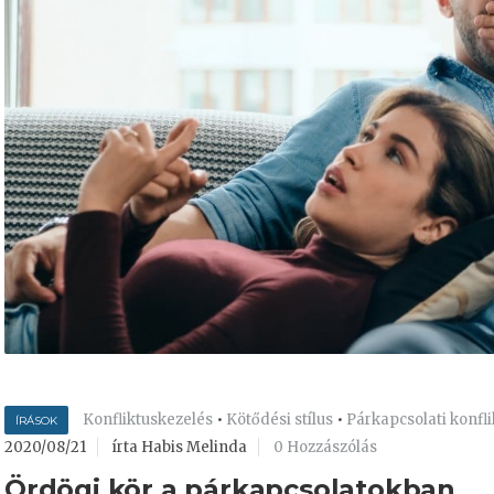
Konfliktuskezelés
•
Kötődési stílus
•
Párkapcsolati konfl
ÍRÁSOK
2020/08/21
írta Habis Melinda
0 Hozzászólás
Ördögi kör a párkapcsolatokban