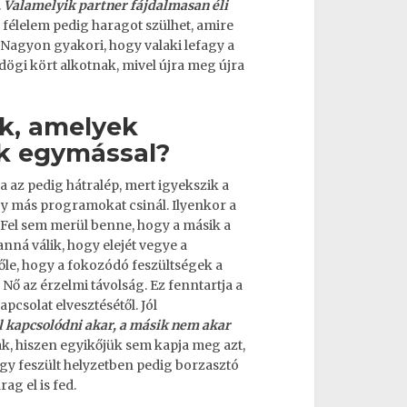
.
Valamelyik partner fájdalmasan éli
 félelem pedig haragot szülhet, amire
 Nagyon gyakori, hogy valaki lefagy a
dögi kört alkotnak, mivel újra meg újra
k, amelyek
nk egymással?
lja az pedig hátralép, mert igyekszik a
agy más programokat csinál. Ilyenkor a
l. Fel sem merül benne, hogy a másik a
anná válik, hogy elejét vegye a
őle, hogy a fokozódó feszültségek a
ő az érzelmi távolság. Ez fenntartja a
pcsolat elvesztésétől. Jól
l kapcsolódni akar, a másik nem akar
k, hiszen egyikőjük sem kapja meg azt,
Egy feszült helyzetben pedig borzasztó
ag el is fed.