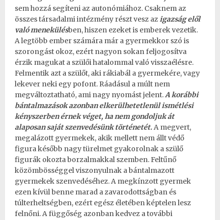
sem hozzá segíteni az autonómiához. Csaknem az
összes társadalmi intézmény részt vesz az
igazság elől
való menekülés
ben, hiszen ezeket is emberek vezetik.
A legtöbb ember számára már a gyermekkor szó is
szorongást okoz, ezért nagyon sokan feljogosítva
érzik magukat a szülői hatalommal való visszaélésre.
Felmentik azt a szülőt, aki rákiabál a gyermekére, vagy
lekever neki egy pofont. Ráadásul a múlt nem
megváltoztatható, ami nagy nyomást jelent.
A korábbi
bántalmazások azonban elkerülhetetlenül ismétlési
kényszerben érnek véget, ha nem gondoljuk át
alaposan saját szenvedésünk történetét.
A megvert,
megalázott gyermekek, akik mellett nem állt védő
figura később nagy türelmet gyakorolnak a szülő
figurák okozta borzalmakkal szemben. Feltűnő
közömbösséggel viszonyulnak a bántalmazott
gyermekek szenvedéséhez. A megkínzott gyermek
ezen kívül benne marad a zavarodottságban és
túlterheltségben, ezért egész életében képtelen lesz
felnőni. A függőség azonban kedvez a további