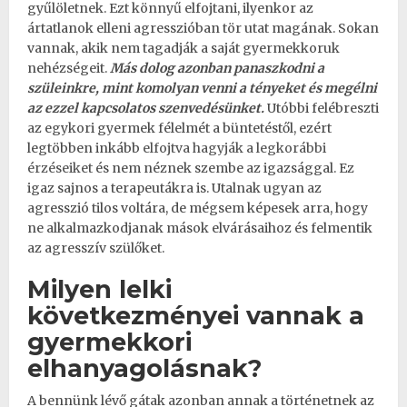
gyűlöletnek. Ezt könnyű elfojtani, ilyenkor az
ártatlanok elleni agresszióban tör utat magának. Sokan
vannak, akik nem tagadják a saját gyermekkoruk
nehézségeit.
Más dolog azonban panaszkodni a
szüleinkre, mint komolyan venni a tényeket és megélni
az ezzel kapcsolatos szenvedésünket.
Utóbbi felébreszti
az egykori gyermek félelmét a büntetéstől, ezért
legtöbben inkább
elfojtva hagyják a legkorábbi
érzéseiket
és nem néznek szembe az igazsággal. Ez
igaz sajnos a terapeutákra is. Utalnak ugyan az
agresszió tilos voltára, de mégsem képesek arra, hogy
ne alkalmazkodjanak mások elvárásaihoz és felmentik
az agresszív szülőket.
Milyen lelki
következményei vannak a
gyermekkori
elhanyagolásnak?
A bennünk lévő gátak azonban annak a történetnek az