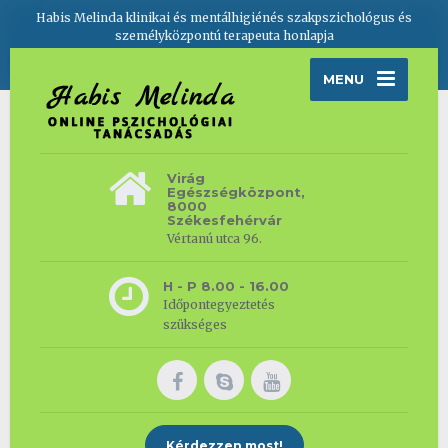
Habis Melinda klinikai és mentálhigiénés szakpszichológus és
személyközpontú terapeuta honlapja
MENU
Virág
Egészségközpont,
8000
Székesfehérvár
Vértanú utca 96.
H - P 8.00 - 16.00
Időpontegyeztetés
szükséges
Kérdezzen most!