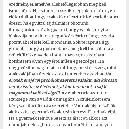
eredményei, amelyet a lehető legjobban meg kell
ismernünk. Ha ezt nem tesszük meg, akkor könnyen
előfordulhat, hogy csak akkor leszünk képesek örömet
érezni, ha egyúttal fájdalmat is okozunk
önmagunknak. Az is gyakori, hogy valaki annyira
blokkolja magában a negatív érzéseket, hogy ezzel a
pozitívakról is le kell mondania. Sok terapeuta úgy
gondolja, hogy a gyermeknek meg kell bocsátania a
szüleitől elszenvedett bántalmazást, ez azonban
korántsem olyan egyértelműen egészséges. Ha
meggyőzöm magamat arról, hogy mást érezzek, mint
amit valójában érzek, az testi tüneteket okozhat.
Ha
erőnek erejével próbálok szeretni valakit, aki károsan
befolyásolta az életemet, akkor lemondok a saját
magammal való hűségről.
Az embernek azonban
szüksége van a valódi önmagára! A szüleinket sem
kényszeríthetjük rá a szeretetre. Vannak olyan szülők,
akik csak a gyermekeik álarcán keresztül tudnak élni.
Ha a gyermek felnőve leteszi az álarcot, akkor azt
mondják nekik „bárcsak olyan lennél, mint amilyen