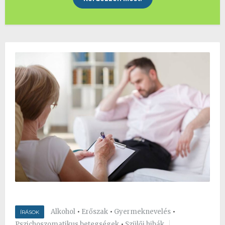
Alkohol
•
Erőszak
•
Gyermeknevelés
•
ÍRÁSOK
Pszichoszomatikus betegségek
•
Szülői hibák