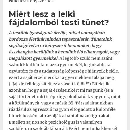
ismétlési kényszernek.
Miért lesz a lelki
fájdalomból testi tünet?
A testünk igazságunk őrzője, mivel önmagában
hordozza életünk minden tapasztalatát.
Tüneteink
segítségével
arra kényszerít bennünket, hogy
összhangba kerüljünk a bennünk élő elhanyagolt, vagy
megalázott gyermekkel.
A legtöbb szülő nem szánt
szándékkal bántalmazza gyermekét, leginkább az
együttérzés és a tudatosság képessége hiányzik belőle,
ezért a saját érzelmei okát a gyermekben találja meg.
(„Jaj, de felidegesített ez a vásott kölök!”) Elfelejtik
azonban, hogy a saját érzéseinkért mi magunk (és a
saját történetünk) is épp úgy okolhatóak vagyunk, mint
a körülmények, vagy a másik fél. Társadalmunkban
ráadásul az agresszió nagyon elfogadott: a különféle
filmek hősként ábrázolják a bántalmazó figurákat.
Emellett sajnos sok pszichológus is valamilyen
szülőfigura szolgálatában áll. Ezért nem tudja kliensét