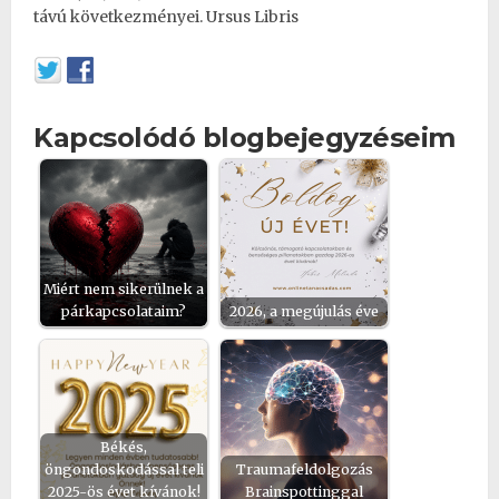
távú következményei. Ursus Libris
Kapcsolódó blogbejegyzéseim
Miért nem sikerülnek a
párkapcsolataim?
2026, a megújulás éve
Békés,
öngondoskodással teli
Traumafeldolgozás
2025-ös évet kívánok!
Brainspottinggal