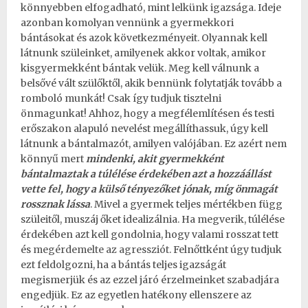
könnyebben elfogadható, mint lelkünk igazsága. Ideje
azonban komolyan vennünk a gyermekkori
bántásokat és azok következményeit. Olyannak kell
látnunk szüleinket, amilyenek akkor voltak, amikor
kisgyermekként bántak velük. Meg kell válnunk a
belsővé vált szülőktől, akik bennünk folytatják tovább a
romboló munkát! Csak így tudjuk tisztelni
önmagunkat! Ahhoz, hogy a megfélemlítésen és testi
erőszakon alapuló nevelést megállíthassuk, úgy kell
látnunk a bántalmazót, amilyen valójában. Ez azért nem
könnyű mert
mindenki, akit gyermekként
bántalmaztak a túlélése érdekében azt a hozzáállást
vette fel, hogy a külső tényezőket jónak, míg önmagát
rossznak lássa
. Mivel a gyermek teljes mértékben függ
szüleitől, muszáj őket idealizálnia. Ha megverik, túlélése
érdekében azt kell gondolnia, hogy valami rosszat tett
és
megérdemelte az agressziót
. Felnőttként úgy tudjuk
ezt feldolgozni, ha a bántás teljes igazságát
megismerjük és az ezzel járó érzelmeinket szabadjára
engedjük. Ez az egyetlen hatékony ellenszere az