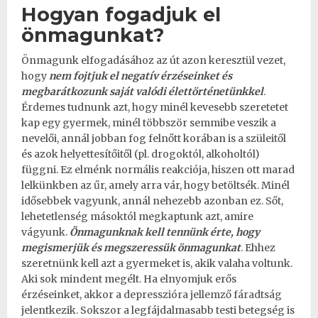
Hogyan fogadjuk el
önmagunkat?
Önmagunk elfogadásához az út azon keresztül vezet,
hogy
nem fojtjuk el negatív érzéseinket és
megbarátkozunk saját valódi élettörténetünkkel
.
Érdemes tudnunk azt, hogy minél kevesebb szeretetet
kap egy gyermek, minél többször semmibe veszik a
nevelői, annál jobban fog felnőtt korában is a szüleitől
és azok helyettesítőitől (pl. drogoktól, alkoholtól)
függni. Ez elménk normális reakciója, hiszen ott marad
lelkünkben az űr, amely arra vár, hogy betöltsék. Minél
idősebbek vagyunk, annál nehezebb azonban ez. Sőt,
lehetetlenség másoktól megkaptunk azt, amire
vágyunk.
Önmagunknak kell tennünk érte, hogy
megismerjük és megszeressük önmagunkat
. Ehhez
szeretnünk kell azt a gyermeket is, akik valaha voltunk.
Aki sok mindent megélt. Ha elnyomjuk erős
érzéseinket, akkor a
depresszióra jellemző fáradtság
jelentkezik. Sokszor a legfájdalmasabb testi betegség is