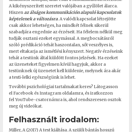
A kikényszerített szeretet valójában a gyűlölet álarca.
Hiszen
az álságos kommunikáción alapuló kapcsolatok
képtelenek a változásra
. A valódi kapcsolat létrejötte
csak akkor lehetséges, ha mindkét félnek sikerül
szabadjára engednie az érzéseit. Ha félelem nélkül meg
tudják osztani ezeket egymással. A megbocsátásról
szóló prédikáció tehát haszontalan, sőt veszélyes is,
mert eltakarja az ismétlési kényszert. Negatív érzéseink
tehát a testünk által küldött fontos jelzések. Ha ezeket
az üzeneteket figyelmen kívül hagyjuk, akkor a
testünknek új üzenetet kell küldenie, melynek ára akár
a testi-lelki egészségünk is lehet.
További pszichológiai tartalmakat keres? Látogasson
el
Facebook
és
Instagram
oldalamra, és iratkozzon
fel
YouTube-csatornámra
is, ahol rendszeresen osztok
meg új videókat.
Felhasznált irodalom:
Miller, A (2017) A test kiáltása. A szülői bántás hosszú