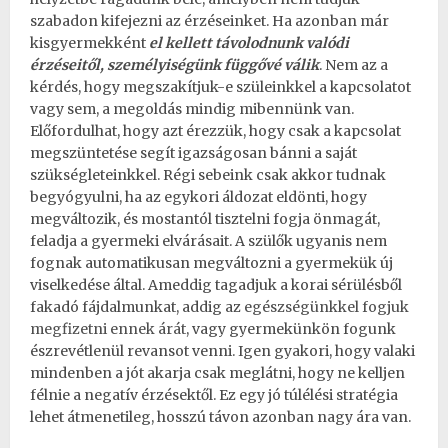
szabadon kifejezni az érzéseinket. Ha azonban már
kisgyermekként
el kellett távolodnunk valódi
érzéseitől, személyiségünk függővé válik
. Nem az a
kérdés, hogy megszakítjuk-e szüleinkkel a kapcsolatot
vagy sem, a megoldás mindig mibennünk van.
Előfordulhat, hogy azt érezzük, hogy csak a kapcsolat
megszüntetése segít igazságosan bánni a saját
szükségleteinkkel. Régi sebeink csak akkor tudnak
begyógyulni, ha az egykori áldozat eldönti, hogy
megváltozik, és mostantól tisztelni fogja önmagát,
feladja a gyermeki elvárásait. A szülők ugyanis nem
fognak automatikusan megváltozni a gyermekük új
viselkedése által. Ameddig tagadjuk a korai sérülésből
fakadó fájdalmunkat, addig az
egészségünkkel fogjuk
megfizetni ennek árát
, vagy gyermekünkön fogunk
észrevétlenül revansot venni. Igen gyakori, hogy valaki
mindenben a jót akarja csak meglátni, hogy ne kelljen
félnie a negatív érzésektől. Ez egy jó túlélési stratégia
lehet átmenetileg, hosszú távon azonban nagy ára van.