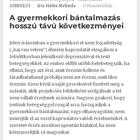
2019/01/21
írta Habis Melinda
0 Hozzászólás
A gyermekkori bántalmazás
hosszú távú következményei
Jelen írásomban a gyermekkori el nem fogadottság
(„baj van velem”) élmény kapcsolatát vizsgálom a
felnőttkorban jelentkező
depresszióval
és
testi
betegségekkel.
Az ember előbb utóbb belebetegszik, ha
elhiszi, hogy azt érzi, amit éreznie kellene és
fáradhatatlanul próbálja nem azt érezni, amit tilos
éreznie. Ezen kívül
a saját gyerekeivel fizetteti meg a
számlát
, akik projekciós felületként szolgálnak a fel
nem vállalt érzelmek számára. Nagyon gyakori, hogy
testünk betegséggel reagál arra
, ha tagadjuk a
gyermekkori bántalmazást, vagy elhanyagolást, nem
ismerjük el az ezzel kapcsolatos valódi érzelmeinket. A
szeretet érzés azonban spontán kialakul, ha nem
kényszerítjük rá magunkat.