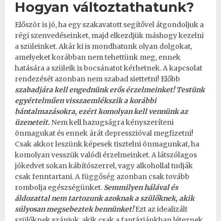
Hogyan változtathatunk?
Először is jó, ha egy szakavatott segítővel átgondoljuk a
régi szenvedéseinket, majd elkezdjük máshogy kezelni
a szüleinket. Akár ki is mondhatunk olyan dolgokat,
amelyeket korábban nem tehettünk meg, ennek
hatására a szüleik is bocsánatot kérhetnek. A kapcsolat
rendezését azonban nem szabad siettetni! Előbb
szabadjára kell engednünk erős érzelmeinket! Testünk
egyértelműen visszaemlékszik a korábbi
bántalmazásokra, ezért komolyan kell vennünk az
üzeneteit.
Nem kell hazugságra kényszeríteni
önmagukat és ennek árát
depresszió
val megfizetni!
Csak akkor leszünk képesek tisztelni önmagunkat, ha
komolyan vesszük valódi érzelmeinket. A látszólagos
jókedvet sokan kábítószerrel, vagy alkohollal tudják
csak fenntartani. A
függőség
azonban csak tovább
rombolja egészségünket.
Semmilyen hálával és
áldozattal nem tartozunk azoknak a szülőknek, akik
súlyosan megsebeztek bennünket!
Ezt az idealizált
szülőknek szánjuk, akik csak a fantáziánkban léteznek.