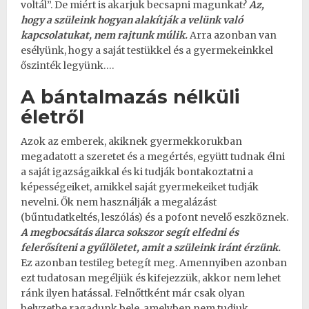
voltál”. De miért is akarjuk becsapni magunkat?
Az,
hogy a szüleink hogyan alakítják a velünk való
kapcsolatukat, nem rajtunk múlik.
Arra azonban van
esélyünk, hogy a
saját testükkel
és a gyermekeinkkel
őszinték legyünk….
A bántalmazás nélküli
életről
Azok az emberek, akiknek gyermekkorukban
megadatott a szeretet és a megértés, együtt tudnak élni
a saját igazságaikkal és ki tudják bontakoztatni a
képességeiket, amikkel saját gyermekeiket tudják
nevelni. Ők nem használják a megalázást
(bűntudatkeltés, leszólás) és a pofont nevelő eszköznek.
A megbocsátás álarca sokszor segít elfedni és
felerősíteni a gyűlöletet, amit a szüleink iránt érzünk.
Ez azonban
testileg betegít meg
. Amennyiben azonban
ezt tudatosan megéljük és kifejezzük, akkor nem lehet
ránk ilyen hatással. Felnőttként már csak olyan
helyzetbe ragadunk bele, amelyben nem tudjuk