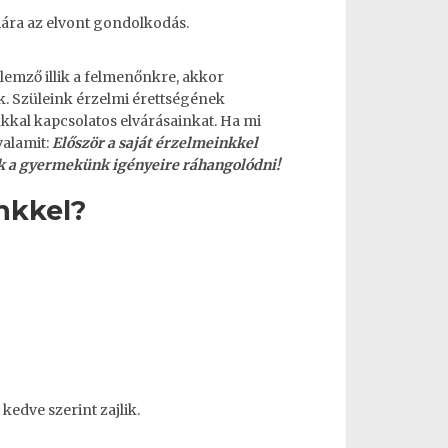
mára az elvont gondolkodás.
ellemző illik a felmenőnkre, akkor
. Szüleink érzelmi érettségének
unkkal kapcsolatos elvárásainkat. Ha mi
valamit:
Először a saját érzelmeinkkel
ek a gyermekünk igényeire ráhangolódni!
nkkel?
kedve szerint zajlik.