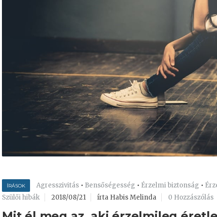
Agresszivitás
•
Bensőségesség
•
Érzelmi biztonság
•
Érz
ÍRÁSOK
Szülői hibák
2018/08/21
írta Habis Melinda
0 Hozzászólás
Mit él meg az, aki érzelmileg éretl