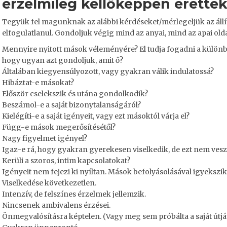
érzelmileg kellőképpen érettek
Tegyük fel magunknak az alábbi kérdéseket/mérlegeljük az állít
elfogulatlanul. Gondoljuk végig mind az anyai, mind az apai olda
Mennyire nyitott mások véleményére? El tudja fogadni a különb
hogy ugyan azt gondoljuk, amit ő?
Általában kiegyensúlyozott, vagy gyakran válik indulatossá?
Hibáztat-e másokat?
Először cselekszik és utána gondolkodik?
Beszámol-e a saját bizonytalanságáról?
Kielégíti-e a saját igényeit, vagy ezt másoktól várja el?
Függ-e mások megerősítésétől?
Nagy figyelmet igényel?
Igaz-e rá, hogy gyakran gyerekesen viselkedik, de ezt nem veszi
Kerüli a szoros, intim kapcsolatokat?
Igényeit nem fejezi ki nyíltan. Mások befolyásolásával igyekszik 
Viselkedése következetlen.
Intenzív, de felszínes érzelmek jellemzik.
Nincsenek ambivalens érzései.
Önmegvalósításra képtelen. (Vagy meg sem próbálta a saját útját