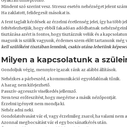
Gyakran ünneprontó.
Mindent szó szerint vesz. Stressz esetén nehézséget jelent szá
Ha zaklatott, felidegesít másokat is.
A fent taglalt kérdések az érzelmi éretlenség jelei, így ha több j
feltételezhetjük, hogy ebből fakadóan adódhatnak nehézségeink
tisztázása azért is fontos, hogy tisztázzuk velük és a kapcsolat
magunk is szülők vagyunk, érdemes szem előtt tartanunk még 
kell szülőként tisztában lennünk, csakis utána lehetünk képes
Milyen a kapcsolatunk a szülei
Gondoljuk végig, mennyire igazak ránk az alábbi állítások.
Nehézkes a párbeszéd, a kommunikáció egyoldalúnak tűnik.
A harag nem kifejezhető.
Passzív-agresszív viselkedés jellemző.
Nem tesz erőfeszítést, hogy megértse a másik nézőpontját.
Érzelmi igényeit nem mondja ki.
Nehéz adni neki.
Gondolatolvasást vár el, vagy érzelmileg zsarol, ha valami nem a 
Azonnal megbocsátást vár el egy bocsánatkérés után.