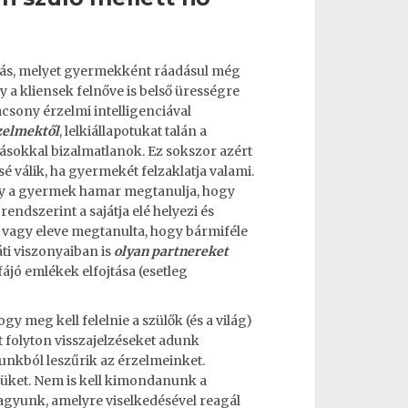
ás, melyet gyermekként ráadásul még
 a kliensek felnőve is belső ürességre
sony érzelmi intelligenciával
rzelmektől
, lelkiállapotukat talán a
másokkal bizalmatlanok. Ez sokszor azért
é válik, ha gyermekét felzaklatja valami.
Így a gyermek hamar megtanulja, hogy
endszerint a sajátja elé helyezi és
, vagy eleve megtanulta, hogy bármiféle
ti viszonyaiban is
olyan partnereket
fájó emlékek elfojtása (esetleg
y meg kell felelnie a szülők (és a világ)
nt folyton visszajelzéseket adunk
kból leszűrik az érzelmeinket.
ésüket. Nem is kell kimondanunk a
vagyunk, amelyre viselkedésével reagál