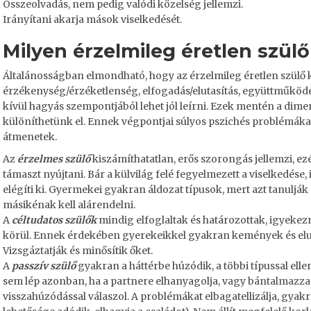
Összeolvadás, nem pedig valódi közelség jellemzi.
Irányítani akarja mások viselkedését.
Milyen érzelmileg éretlen szül
Általánosságban elmondható, hogy az érzelmileg éretlen szülő 
érzékenység/érzéketlenség, elfogadás/elutasítás, együttműköd
kívül hagyás szempontjából lehet jól leírni. Ezek mentén a dim
különíthetünk el. Ennek végpontjai súlyos pszichés problémáka
átmenetek.
Az
érzelmes szülő
kiszámíthatatlan, erős szorongás jellemzi, e
támaszt nyújtani. Bár a külvilág felé fegyelmezett a viselkedése,
elégíti ki. Gyermekei gyakran áldozat típusok, mert azt tanulják 
másikénak kell alárendelni.
A
céltudatos szülők
mindig elfoglaltak és határozottak, igyeke
körül. Ennek érdekében gyerekeikkel gyakran kemények és elu
Vizsgáztatják és minősítik őket.
A
passzív szülő
gyakran a háttérbe húzódik, a többi típussal ell
sem lép azonban, ha a partnere elhanyagolja, vagy
bántalmazza 
visszahúzódással válaszol. A problémákat elbagatellizálja, gyakr