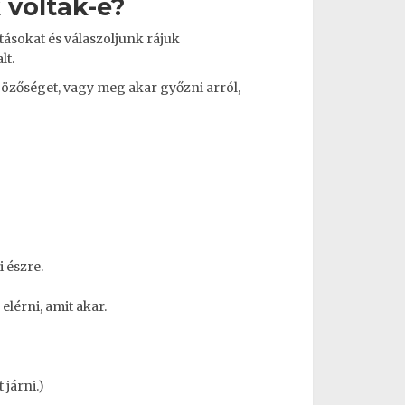
 voltak-e?
ásokat és válaszoljunk rájuk
lt.
özőséget, vagy meg akar győzni arról,
 észre.
elérni, amit akar.
 járni.)