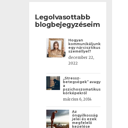
Legolvasottabb
blogbejegyzéseim
Hogyan
kommunikáljunk
egy nárcisztikus
személlyel?
december 22,
2022
„Stressz-
betegségek” avagy
a
pszichoszomatikus
kórképekről
március 6, 2014
Az
öngyilkosság
jelei és ezek
megfelelő
kezelése