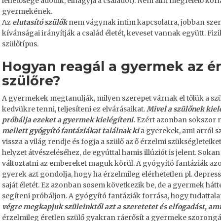
lehetősége adódik, elhagyja a családot). Nem állít megfelelő kor
gyermekének.
Az
elutasító szülők
nem vágynak intim kapcsolatra, jobban szere
kívánságai irányítják a család életét, keveset vannak együtt.
Fiz
szülőtípus.
Hogyan reagál a gyermek az ér
szülőre?
A gyermekek megtanulják, milyen szerepet várnak el tőlük a szü
kedvükre tenni, teljesíteni ez elvárásaikat.
Mivel a szülőnek kiel
próbálja ezeket a gyermek kielégíteni.
Ezért azonban sokszor n
mellett gyógyító fantáziákat találnak ki
a gyerekek, ami arról szó
vissza a világ rendje és fogja a szülő az ő érzelmi szükségleteike
helyzet átvészeléséhez, de egyúttal hamis illúziót is jelent. Soka
változtatni az embereket maguk körül. A gyógyító fantáziák 
gyerek azt gondolja, hogy ha érzelmileg elérhetetlen pl. depressz
saját életét. Ez azonban sosem következik be, de a gyermek hátté
segíteni próbáljon. A gyógyító fantáziák forrása, hogy tudattal
végre megkapjuk szüleinktől azt a szeretetet és elfogadást, am
érzelmileg éretlen szülő gyakran ráerősít a gyermeke szorongá