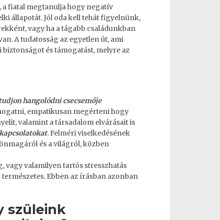
a fiatal megtanulja hogy negatív
lki állapotát. Jól oda kell tehát figyelnünk,
yerekként, vagy ha a tágabb családunkban
an. A tudatosság az egyetlen út, ami
 biztonságot és támogatást, melyre az
tudjon hangolódni csecsemője
ámogatni, empatikusan megérteni hogy
elit, valamint a társadalom elvárásait is
 kapcsolatokat
. Felméri viselkedésének
önmagáról és a világról, közben
, vagy valamilyen tartós stresszhatás
Ez természetes. Ebben az írásban azonban
y szüleink