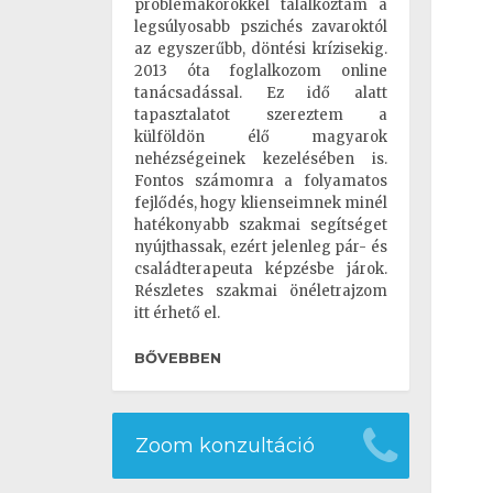
problémakörökkel találkoztam a
legsúlyosabb pszichés zavaroktól
az egyszerűbb, döntési krízisekig.
2013 óta foglalkozom online
tanácsadással. Ez idő alatt
tapasztalatot szereztem a
külföldön élő magyarok
nehézségeinek kezelésében is.
Fontos számomra a folyamatos
fejlődés, hogy klienseimnek minél
hatékonyabb szakmai segítséget
nyújthassak, ezért jelenleg pár- és
családterapeuta képzésbe járok.
Részletes szakmai önéletrajzom
itt érhető el.
BŐVEBBEN
Zoom konzultáció