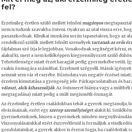
fel?
Érzelmileg éretlen szülő mellett felnőni
magányos
megtapasztal
nem is tudunk szavakba önteni. Gyakran az utal vissza erre, hogy
panaszkodnak. Klinikai munkám során tapasztalom, hogy az alac
rendelkező szülők mellett felnőtt személyek
tartanak az erős é
fájdalmas szó írja le legjobban. Vonakodnak segítséget kérni, 
alakul ki, mert a nem kellőképpen kiegyensúlyozott szülő dühöss
Tehetetlensége miatt érzet haragját pedig gyermekébe vetíti. 
csakis önmagára számíthat. Érzelmeit szégyelli. Mások igényeit r
semmit sem vár el cserébe.
Bűntudata van
negatív érzései miatt
érzelem kimutatása a gyengeség jele. Párkapcsolataiban és bará
választ, akik kihasználják
. Az önismeret hiánya vagy a múltbéli 
megtagadása) miatt pedig a múlt megismétli önmagát.
Az érzelmileg éretlen családokban tehát a gyerek megtanulja, hog
elvárásainak, ezért egy
szerep személyiség
et alakít ki. Szülőké
gyermekeinknek, hiszen a gyermekek minden megnyilvánulásun
Viszonyulásainkkal ezért észrevétlenül is formáljuk a viselked
gondolatainkat, a gyerek akkor is érezni fogja, ha csalódottak 