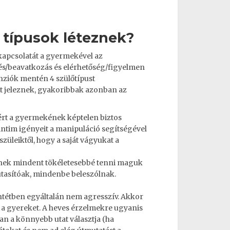
ő típusok léteznek?
kapcsolatát a gyermekével az
és/beavatkozás és elérhetőség/figyelmen
enziók mentén 4 szülőtípust
t jeleznek, gyakoribbak azonban az
zért a gyermekének képtelen biztos
 intim igényeit a manipuláció segítségével
szüleiktől, hogy a saját vágyukat a
znek mindent tökéletesebbé tenni maguk
tasítóak, mindenbe beleszólnak.
entétben egyáltalán nem agresszív. Akkor
a gyereket
. A heves érzelmekre ugyanis
an a könnyebb utat választja (ha