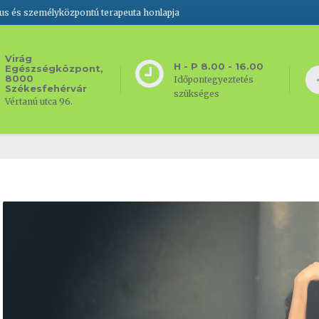
gus és személyközpontú terapeuta honlapja
Virág
H - P 8.00 - 16.00
Egészségközpont,
8000
Időpontegyeztetés
Székesfehérvár
szükséges
Vértanú utca 96.