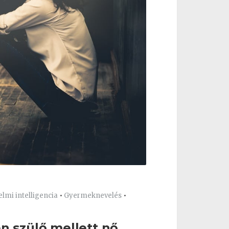
elmi intelligencia
•
Gyermeknevelés
•
en szülő mellett nő