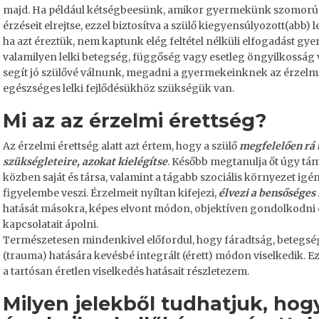
majd. Ha például kétségbeesünk, amikor gyermekünk szomorú, 
érzéseit elrejtse, ezzel biztosítva a szülő kiegyensúlyozott(abb) le
ha azt éreztük, nem kaptunk elég feltétel nélküli elfogadást g
valamilyen lelki betegség, függőség vagy esetleg öngyilkosság v
segít jó szülővé válnunk, megadni a gyermekeinknek az érzelmi
egészséges lelki fejlődésükhöz szükségük van.
Mi az az érzelmi érettség?
Az érzelmi érettség alatt azt értem, hogy a szülő
megfelelően rá 
szükségleteire
, azokat kielégítse
. Később megtanulja őt úgy t
közben saját és társa, valamint a tágabb szociális környezet igény
figyelembe veszi. Érzelmeit nyíltan kifejezi,
élvezi a bensőséges
hatását másokra, képes elvont módon, objektíven gondolkodni 
kapcsolatait ápolni.
Természetesen mindenkivel előfordul, hogy fáradtság, betegség
(trauma) hatására kevésbé integrált (érett) módon viselkedik. 
a tartósan éretlen viselkedés hatásait részletezem.
Milyen jelekből tudhatjuk, hog