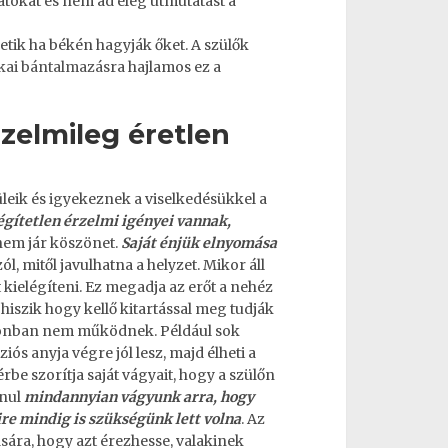
látokat és nem ad elég útmutatást a
tik ha békén hagyják őket. A szülők
ikai bántalmazás
ra hajlamos ez a
zelmileg éretlen
leik és igyekeznek a viselkedésükkel a
égítetlen érzelmi igényei vannak,
em jár köszönet.
Saját énjük elnyomása
l, mitől javulhatna a helyzet. Mikor áll
t kielégíteni. Ez megadja az erőt a nehéz
n hiszik hogy kellő kitartással meg tudják
azonban nem működnek. Például sok
iós anyja végre jól lesz, majd élheti a
rbe szorítja saját vágyait, hogy a szülőn
anul
mindannyian vágyunk arra, hogy
ire mindig is szükségünk lett volna
. Az
sára, hogy azt érezhesse, valakinek