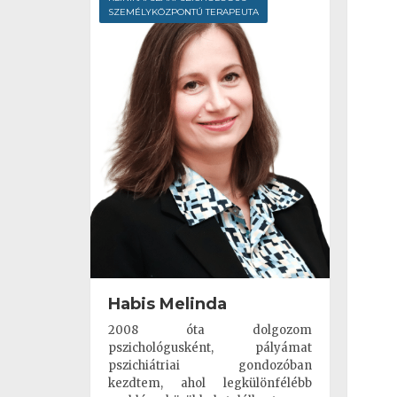
SZEMÉLYKÖZPONTÚ TERAPEUTA
Habis Melinda
2008 óta dolgozom
pszichológusként, pályámat
pszichiátriai gondozóban
kezdtem, ahol legkülönfélébb