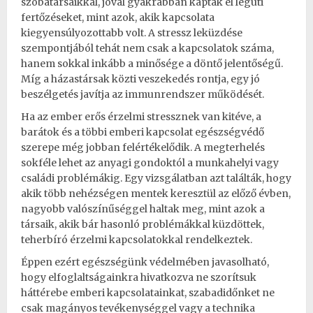
szobatársaikkal, jóval gyakrabban kaptak el légúti
fertőzéseket, mint azok, akik kapcsolata
kiegyensúlyozottabb volt. A stressz leküzdése
szempontjából tehát nem csak a kapcsolatok száma,
hanem sokkal inkább a minősége a döntő jelentőségű.
Míg a házastársak közti veszekedés rontja, egy jó
beszélgetés javítja az immunrendszer működését.
Ha az ember erős érzelmi stressznek van kitéve, a
barátok és a többi emberi kapcsolat egészségvédő
szerepe még jobban felértékelődik. A megterhelés
sokféle lehet az anyagi gondoktól a munkahelyi vagy
családi problémákig. Egy vizsgálatban azt találták, hogy
akik több nehézségen mentek keresztül az előző évben,
nagyobb valószínűséggel haltak meg, mint azok a
társaik, akik bár hasonló problémákkal küzdöttek,
teherbíró érzelmi kapcsolatokkal rendelkeztek.
Éppen ezért egészségünk védelmében javasolható,
hogy elfoglaltságainkra hivatkozva ne szorítsuk
háttérebe emberi kapcsolatainkat, szabadidőnket ne
csak magányos tevékenységgel vagy a technika