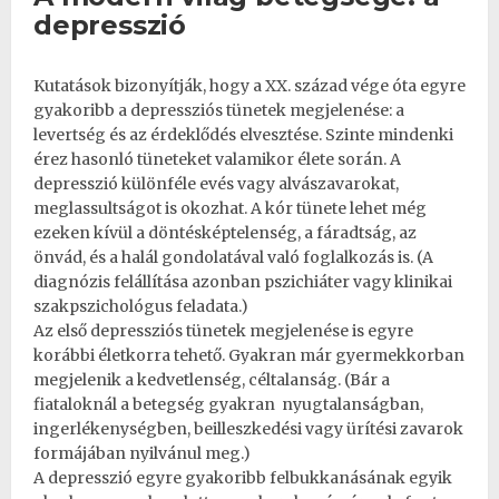
depresszió
Kutatások bizonyítják, hogy a XX. század vége óta egyre
gyakoribb a depressziós tünetek megjelenése: a
levertség és az érdeklődés elvesztése. Szinte mindenki
érez hasonló tüneteket valamikor élete során. A
depresszió különféle evés vagy alvászavarokat,
meglassultságot is okozhat. A kór tünete lehet még
ezeken kívül a döntésképtelenség, a fáradtság, az
önvád, és a halál gondolatával való foglalkozás is. (A
diagnózis felállítása azonban pszichiáter vagy klinikai
szakpszichológus feladata.)
Az első depressziós tünetek megjelenése is egyre
korábbi életkorra tehető. Gyakran már gyermekkorban
megjelenik a kedvetlenség, céltalanság. (Bár a
fiataloknál a betegség gyakran nyugtalanságban,
ingerlékenységben, beilleszkedési vagy ürítési zavarok
formájában nyilvánul meg.)
A depresszió egyre gyakoribb felbukkanásának egyik