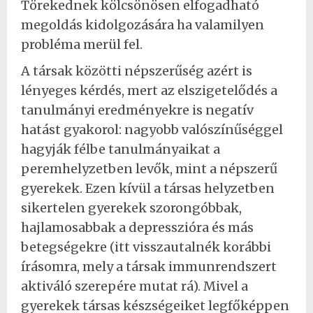
Törekednek kölcsönösen elfogadható
megoldás kidolgozására ha valamilyen
probléma merül fel.
A társak közötti népszerűség azért is
lényeges kérdés, mert az elszigetelődés a
tanulmányi eredményekre is negatív
hatást gyakorol: nagyobb valószínűséggel
hagyják félbe tanulmányaikat a
peremhelyzetben levők, mint a népszerű
gyerekek. Ezen kívül a társas helyzetben
sikertelen gyerekek szorongóbbak,
hajlamosabbak a depresszióra és más
betegségekre (itt visszautalnék korábbi
írásomra, mely a társak immunrendszert
aktiváló szerepére mutat rá). Mivel a
gyerekek társas készségeiket legfőképpen