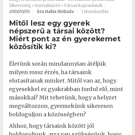
Sikeresség
•
Szocializáció
•
Társas kapcsolatok
2015/05/05
írta Habis Melinda
1 Hozzászólás
Mitől lesz egy gyerek
népszerű a társai között?
Miért pont az én gyerekemet
közösítik ki?
Életünk során mindannyian átéljük
milyen rossz érzés, ha társaink
elutasítanak minket. Mitől van az, hogy
egyesekkel ez gyakrabban fordul elő, mint
másokkal? Mit tehetünk, hogy a helyzet
megváltozzon, gyermekünk sikeresen
boldoguljon a közösségben?
Ahhoz, hogy társaink között jól
boldoguljunk, arra van szükségünk, hogy