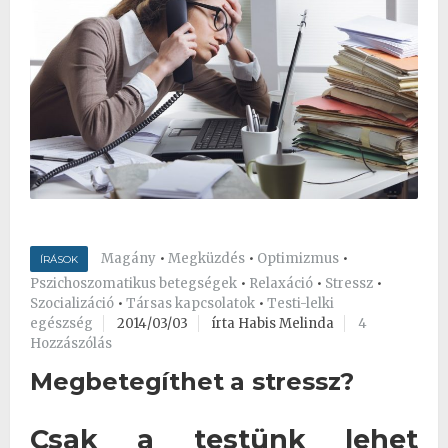
Magány
•
Megküzdés
•
Optimizmus
•
ÍRÁSOK
Pszichoszomatikus betegségek
•
Relaxáció
•
Stressz
•
Szocializáció
•
Társas kapcsolatok
•
Testi-lelki
egészség
2014/03/03
írta Habis Melinda
4
Hozzászólás
Megbetegíthet a stressz?
Csak a testünk lehet