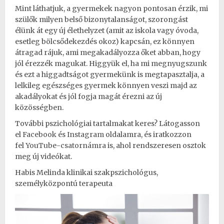
Mint láthatjuk, a gyermekek nagyon pontosan érzik, mi
szülők milyen belső bizonytalanságot, szorongást
élünk át egy új élethelyzet (amit az iskola vagy óvoda,
esetleg bölcsődekezdés okoz) kapcsán, ez könnyen
átragad rájuk, ami megakadályozza őket abban, hogy
jól érezzék magukat. Higgyük el, ha mi megnyugszunk
és ezt a higgadtságot gyermekünk is megtapasztalja, a
lelkileg egészséges gyermek könnyen veszi majd az
akadályokat és jól fogja magát érezni az új
közösségben.
További pszichológiai tartalmakat keres? Látogasson
el
Facebook
és
Instagram
oldalamra, és iratkozzon
fel
YouTube-csatornámra
is, ahol rendszeresen osztok
meg új videókat.
Habis Melinda klinikai szakpszichológus,
személyközpontú terapeuta