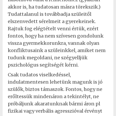
akkor is, ha tudatosan másra törekszik.)
Tudattalanul is továbbadja szüleitől
elszenvedett sérelmeit a gyerekeinek.
Rajtuk fog elégtételt venni értük, ezért
fontos, hogy ha nem szívesen gondolunk
vissza gyermekkorunkra, vannak olyan
konfliktusaink a szüleinkkel, amiket nem
tudunk megoldani, ne szégyelljük
pszichológus segítségét kérni.
Csak tudatos viselkedéssel,
indulatmentesen lehetünk magunk is jó
szülők, biztos támaszok. Fontos, hogy ne
erőltessük mindenáron a tekintélyt, ne
próbáljunk akaratunknak bármi áron pl
fizikai vagy verbális agresszióval érvényt