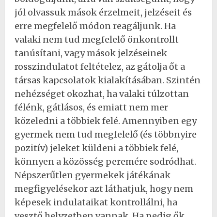
jól olvassuk mások érzelmeit, jelzéseit és
erre megfelelő módon reagáljunk. Ha
valaki nem tud megfelelő önkontrollt
tanúsítani, vagy mások jelzéseinek
rosszindulatot feltételez, az gátolja őt a
társas kapcsolatok kialakításában. Szintén
nehézséget okozhat, ha valaki túlzottan
félénk, gátlásos, és emiatt nem mer
közeledni a többiek felé. Amennyiben egy
gyermek nem tud megfelelő (és többnyire
pozitív) jeleket küldeni a többiek felé,
könnyen a közösség peremére sodródhat.
Népszerűtlen gyermekek játékának
megfigyelésekor azt láthatjuk, hogy nem
képesek indulataikat kontrollálni, ha
vesztő helyzetben vannak. Ha pedig ők