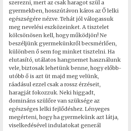
szerezni, mert az csak haragot szül a
gyermekben, hosszútávon káros az Ő lelki
egészségére nézve. Tehát jól válogassuk
meg nevelési eszközeinket. A tisztelet
kölcsönösen kell, hogy működjön! Ne
beszéljünk gyermekünkről becsmérlően,
különben ő sem fog minket tisztelni. Ha
elutasító, utálatos hangnemet használunk
vele, biztosak lehetünk benne, hogy előbb-
utóbb ő is azt üt majd meg velünk,
ráadásul ezzel csak a rossz érzéseit,
haragját fokozzuk. Neki higgadt,
domináns szülőre van szüksége az
egészséges lelki fejlődéshez. Lényeges
megérteni, hogy ha gyermekünk azt látja,
viselkedésével indulatokat generál