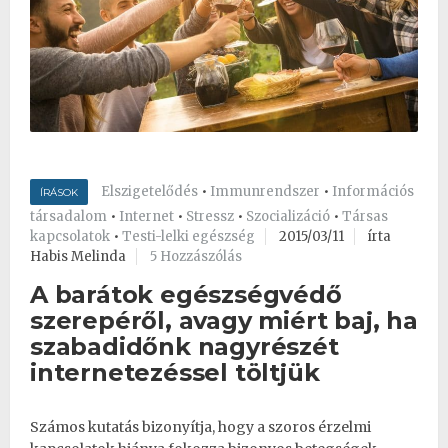
Elszigetelődés
•
Immunrendszer
•
Információs
ÍRÁSOK
társadalom
•
Internet
•
Stressz
•
Szocializáció
•
Társas
kapcsolatok
•
Testi-lelki egészség
2015/03/11
írta
Habis Melinda
5 Hozzászólás
A barátok egészségvédő
szerepéről, avagy miért baj, ha
szabadidőnk nagyrészét
internetezéssel töltjük
Számos kutatás bizonyítja, hogy a szoros érzelmi