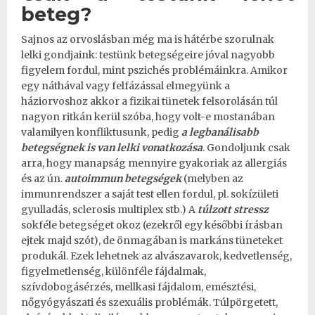
beteg?
Sajnos az orvoslásban még ma is hátérbe szorulnak
lelki gondjaink: testünk betegségeire jóval nagyobb
figyelem fordul, mint pszichés problémáinkra. Amikor
egy náthával vagy felfázással elmegyünk a
háziorvoshoz akkor a fizikai tünetek felsorolásán túl
nagyon ritkán kerül szóba, hogy volt-e mostanában
valamilyen konfliktusunk, pedig
a legbanálisabb
betegségnek is van lelki vonatkozása
. Gondoljunk csak
arra, hogy manapság mennyire gyakoriak az allergiás
és az ún.
autoimmun betegségek
(melyben az
immunrendszer a saját test ellen fordul, pl. sokízületi
gyulladás, sclerosis multiplex stb.) A
túlzott stressz
sokféle betegséget okoz (ezekről egy későbbi írásban
ejtek majd szót), de önmagában is markáns tüneteket
produkál. Ezek lehetnek az alvászavarok, kedvetlenség,
figyelmetlenség, különféle fájdalmak,
szívdobogásérzés, mellkasi fájdalom, emésztési,
nőgyógyászati és szexuális problémák. Túlpörgetett,