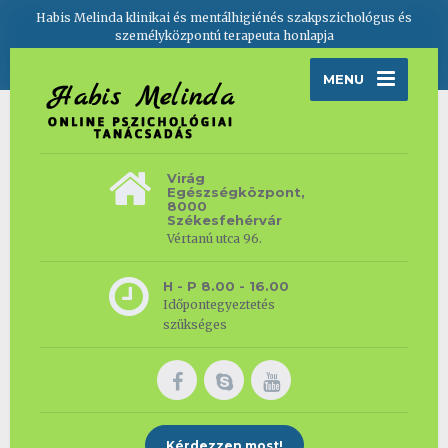
Habis Melinda klinikai és mentálhigiénés szakpszichológus és
személyközpontú terapeuta honlapja
MENU
Virág
Egészségközpont,
8000
Székesfehérvár
Vértanú utca 96.
H - P 8.00 - 16.00
Időpontegyeztetés
szükséges
Kérdezzen most!