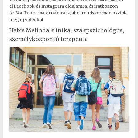
el
Facebook
és
Instagram
oldalamra, és iratkozzon
fel
YouTube-csatornámra
is, ahol rendszeresen osztok
meg új videókat.
Habis Melinda klinikai szakpszichológus,
személyközpontú terapeuta