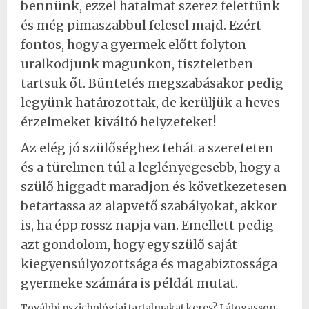
bennünk, ezzel hatalmat szerez felettünk
és még pimaszabbul felesel majd. Ezért
fontos, hogy a gyermek előtt folyton
uralkodjunk magunkon, tiszteletben
tartsuk őt. Büntetés megszabásakor pedig
legyünk határozottak, de kerüljük a heves
érzelmeket kiváltó helyzeteket!
Az elég jó szülőséghez tehát a szereteten
és a türelmen túl a leglényegesebb, hogy a
szülő higgadt maradjon és következetesen
betartassa az alapvető szabályokat, akkor
is, ha épp rossz napja van. Emellett pedig
azt gondolom, hogy egy szülő saját
kiegyensúlyozottsága és magabiztossága
gyermeke számára is példát mutat.
További pszichológiai tartalmakat keres? Látogasson