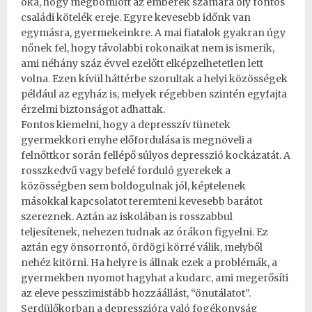
oka, hogy megbomlott az emberek számára oly fontos
családi kötelék ereje. Egyre kevesebb időnk van
egymásra, gyermekeinkre. A mai fiatalok gyakran úgy
nőnek fel, hogy távolabbi rokonaikat nem is ismerik,
ami néhány száz évvel ezelőtt elképzelhetetlen lett
volna. Ezen kívül háttérbe szorultak a helyi közösségek
például az egyház is, melyek régebben szintén egyfajta
érzelmi biztonságot adhattak.
Fontos kiemelni, hogy a depresszív tünetek
gyermekkori enyhe előfordulása is megnöveli a
felnőttkor során fellépő súlyos depresszió kockázatát. A
rosszkedvű vagy befelé forduló gyerekek a
közösségben sem boldogulnak jól, képtelenek
másokkal kapcsolatot teremteni kevesebb barátot
szereznek. Aztán az iskolában is rosszabbul
teljesítenek, nehezen tudnak az órákon figyelni. Ez
aztán egy önsorrontó, ördögi körré válik, melyből
nehéz kitörni. Ha helyre is állnak ezek a problémák, a
gyermekben nyomot hagyhat a kudarc, ami megerősíti
az eleve pesszimistább hozzáállást, “önutálatot”.
Serdülőkorban a depresszióra való fogékonyság