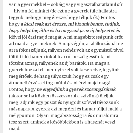
van a gyermekkel – sokáig vagy vigasztalhatatlanul sír
– hívjon fel minket (de ezt ne a gyerek füle hallatára
tegyük, nehogy megérezze, hogy féltjük őt.) Fontos
hogy
a kicsi csak azt érezze, mi bízunk benne, tudjuk,
hogy helyt fog állni és ha megszokja az új helyzetet
és
idővel jól érzi majd magát. A mi magabiztosságunk erőt
ad majd a gyermeknek! A nap végén, a találkozásnál ne
arra fókuszáljunk, milyen nehéz volt az egymástól távol
töltött idő, hanem inkább arról beszélgessünk, mi
történt aznap, milyenek az új barátok. Ha maga a
gyerek hozza fel, mennyire el volt keseredve, legyünk
megértőek, de hangsúlyozzuk, hogy ez csak egy
átmeneti érzés, el fog múlni és jól érzi majd magát.
Fontos, hogy
ne engedjünk a gyerek szorongásának
(akkor se ha közben összeszorul a szívünk) öleljük
meg, adjunk egy puszit és nyugodt szívvel távozzunk
másnap is. A gyerek ezt megérzi és hamar túljut majd a
mélyponton! Olyan magabiztosságra és önuralomra
tesz szert, aminek a későbbiekben is a hasznát veszi
majd.