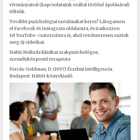
vívmányaival (kapcsolataink ezáltal történő ápolásával)
töltsük.
További pszichológiai tartalmakat keres? Látogasson
el
Facebook
és
Instagram
oldalamra, és iratkozzon
fel
YouTube-csatornámra
is, ahol rendszeresen osztok
meg új videókat.
Habis Melinda klinikai szakpszichológus,
személyközpontú terapeuta
Forrás: Goldman, D. (1997) Érzelmi intelligencia.
Budapest: Háttér könyvkiadó.