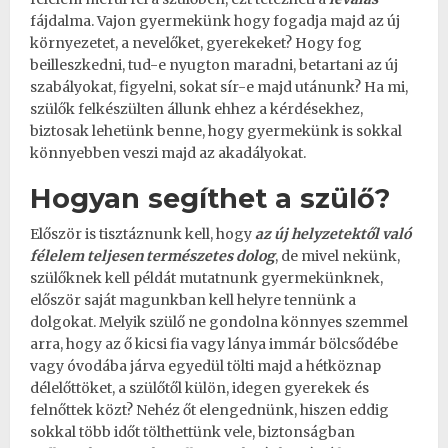
fájdalma. Vajon gyermekünk hogy fogadja majd az új
környezetet, a nevelőket, gyerekeket? Hogy fog
beilleszkedni, tud-e nyugton maradni, betartani az új
szabályokat, figyelni, sokat sír-e majd utánunk? Ha mi,
szülők felkészülten állunk ehhez a kérdésekhez,
biztosak lehetünk benne, hogy gyermekünk is sokkal
könnyebben veszi majd az akadályokat.
Hogyan segíthet a szülő?
Először is tisztáznunk kell, hogy
az új helyzetektől való
félelem teljesen természetes dolog
, de mivel nekünk,
szülőknek kell példát mutatnunk gyermekünknek,
először saját magunkban kell helyre tennünk a
dolgokat. Melyik szülő ne gondolna könnyes szemmel
arra, hogy az ő kicsi fia vagy lánya immár bölcsődébe
vagy óvodába járva egyedül tölti majd a hétköznap
délelőttöket, a szülőtől külön, idegen gyerekek és
felnőttek közt? Nehéz őt elengednünk, hiszen eddig
sokkal több időt tölthettünk vele, biztonságban