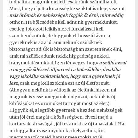
tudhattuk magunk mellett
,
csak ránk számíthatott.
Most, hogy eljött a közösségbe szoktatás ideje, viszont
más örömök és nehézségek fogják őt érni, mint eddig
otthon. Ha bölcsődébe kell adnunk gyermekünket,
esetleg fokozott lelkiismeret furdalással kell
szembenéznünk, de higgyük el, hosszú távon a
gyereknek is az a jó, ami nekünk szülőknek
biztonságot ad. Ők is biztonságban szeretnének élni,
amit mi szülők adunk nekik higgadtságunkkal,
iránymutatásunkkal. Igen lényeges, hogy
a szülő azzal
a meggyőződéssel álljon neki a bölcsődébe, óvodába
vagy iskolába szoktatáshoz, hogy ott a gyereknek jó
lesz
, csak meg kell szoknia ezt az új életformát.
(Ahogyan nekünk is változik az életünk, hiszen mi
magunk is visszamegyünk dolgozni, nekünk is új
kihívásokat és örömöket tartogat most az élet.)
Higgyük el, a legtöbb gyermek a kezdeti nehézségek
után jól érzi magát a közösségben, élvezi majd a
kortársak társaságát, jót tesz neki az új tapasztalat. Ha
mi higgadtan viszonyulunk a helyzethez, ő is
megnyugszik majd, hamar megszokja az új