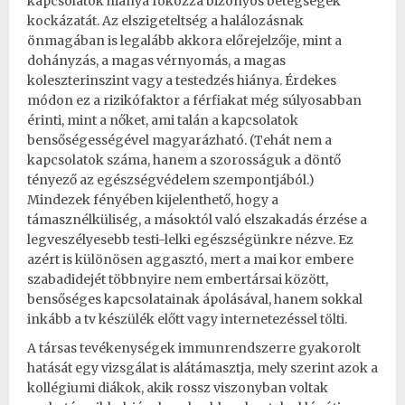
kapcsolatok hiánya fokozza bizonyos betegségek
kockázatát. Az elszigeteltség a halálozásnak
önmagában is legalább akkora előrejelzője, mint a
dohányzás, a magas vérnyomás, a magas
koleszterinszint vagy a testedzés hiánya. Érdekes
módon ez a rizikófaktor a férfiakat még súlyosabban
érinti, mint a nőket, ami talán a kapcsolatok
bensőségességével magyarázható. (Tehát nem a
kapcsolatok száma, hanem a szorosságuk a döntő
tényező az egészségvédelem szempontjából.)
Mindezek fényében kijelenthető, hogy a
támasznélküliség, a másoktól való elszakadás érzése a
legveszélyesebb testi-lelki egészségünkre nézve. Ez
azért is különösen aggasztó, mert a mai kor embere
szabadidejét többnyire nem embertársai között,
bensőséges kapcsolatainak ápolásával, hanem sokkal
inkább a tv készülék előtt vagy internetezéssel tölti.
A társas tevékenységek immunrendszerre gyakorolt
hatását egy vizsgálat is alátámasztja, mely szerint azok a
kollégiumi diákok, akik rossz viszonyban voltak