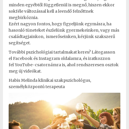
minden egyébtől függetlenül is megnő, hiszen ekkor
sokféle változással kell a leendő felnőttnek
megbirkóznia.
Ezért nagyon fontos, hogy figyeljünk egymásra, ha
hasonló tüneteket észlelünk gyermekeinken, vagy más
családtagjainkon, ismerőseinken, kérjünk szakszerű
segítséget.
További pszichológiai tartalmakat keres? Látogasson
el
Facebook
és
Instagram
oldalamra, és iratkozzon
fel
YouTube-csatornámra
is, ahol rendszeresen osztok
meg új videókat.
Habis Melinda klinikai szakpszichológus,
személyközpontú terapeuta