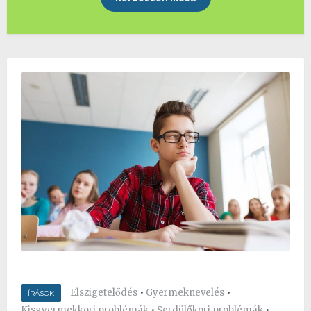
Elszigetelődés
•
Gyermeknevelés
•
ÍRÁSOK
Kisgyermekkori problémák
•
Serdülőkori problémák
•