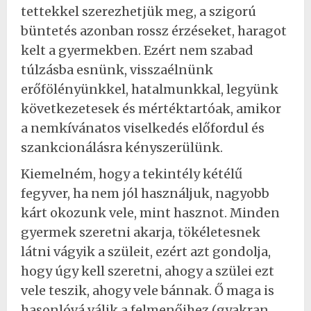
tettekkel szerezhetjük meg, a szigorú
büntetés azonban rossz érzéseket, haragot
kelt a gyermekben. Ezért nem szabad
túlzásba esnünk, visszaélnünk
erőfölényünkkel, hatalmunkkal, legyünk
következetesek és mértéktartóak, amikor
a nemkívánatos viselkedés előfordul és
szankcionálásra kényszerülünk.
Kiemelném, hogy a tekintély kétélű
fegyver, ha nem jól használjuk, nagyobb
kárt okozunk vele, mint hasznot. Minden
gyermek szeretni akarja, tökéletesnek
látni vágyik a szüleit, ezért azt gondolja,
hogy úgy kell szeretni, ahogy a szülei ezt
vele teszik, ahogy vele bánnak. Ő maga is
hasonlóvá válik a felmenőihez (gyakran