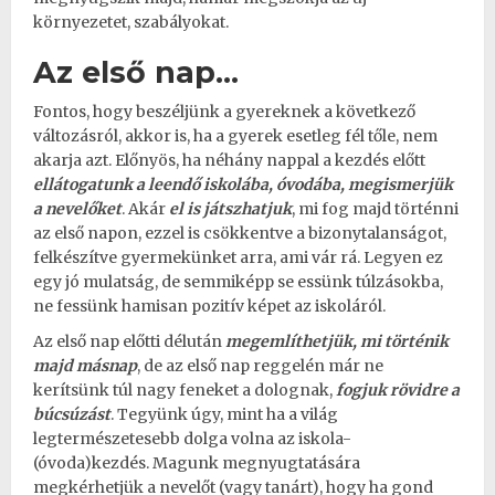
környezetet, szabályokat.
Az első nap…
Fontos, hogy beszéljünk a gyereknek a következő
változásról, akkor is, ha a gyerek esetleg fél tőle, nem
akarja azt. Előnyös, ha néhány nappal a kezdés előtt
ellátogatunk a leendő iskolába, óvodába, megismerjük
a nevelőket
. Akár
el is játszhatjuk
, mi fog majd történni
az első napon, ezzel is csökkentve a bizonytalanságot,
felkészítve gyermekünket arra, ami vár rá. Legyen ez
egy jó mulatság, de semmiképp se essünk túlzásokba,
ne fessünk hamisan pozitív képet az iskoláról.
Az első nap előtti délután
megemlíthetjük, mi történik
majd másnap
, de az első nap reggelén már ne
kerítsünk túl nagy feneket a dolognak,
fogjuk rövidre a
búcsúzást
. Tegyünk úgy, mint ha a világ
legtermészetesebb dolga volna az iskola-
(óvoda)kezdés. Magunk megnyugtatására
megkérhetjük a nevelőt (vagy tanárt), hogy ha gond