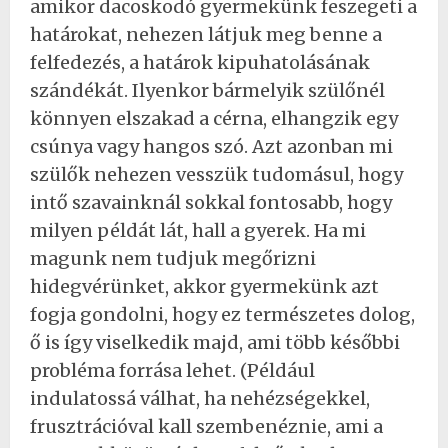
amikor dacoskodó gyermekünk feszegeti a
határokat, nehezen látjuk meg benne a
felfedezés, a határok kipuhatolásának
szándékát. Ilyenkor bármelyik szülőnél
könnyen elszakad a cérna, elhangzik egy
csúnya vagy hangos szó. Azt azonban mi
szülők nehezen vesszük tudomásul, hogy
intő szavainknál sokkal fontosabb, hogy
milyen példát lát, hall a gyerek. Ha mi
magunk nem tudjuk megőrizni
hidegvérünket, akkor gyermekünk azt
fogja gondolni, hogy ez természetes dolog,
ő is így viselkedik majd, ami több későbbi
probléma forrása lehet. (Például
indulatossá válhat, ha nehézségekkel,
frusztrációval kall szembenéznie, ami a