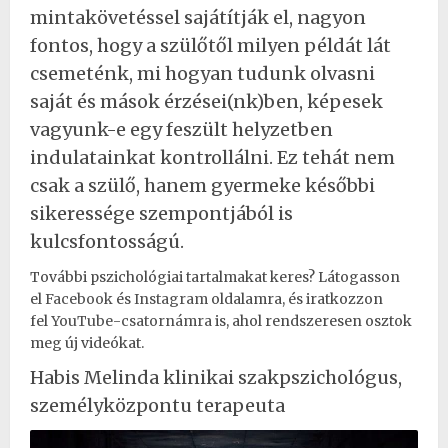
mintakövetéssel sajátítják el, nagyon
fontos, hogy a szülőtől milyen példát lát
csemeténk, mi hogyan tudunk olvasni
saját és mások érzései(nk)ben, képesek
vagyunk-e egy feszült helyzetben
indulatainkat kontrollálni. Ez tehát nem
csak a szülő, hanem gyermeke későbbi
sikeressége szempontjából is
kulcsfontosságú.
További pszichológiai tartalmakat keres? Látogasson
el
Facebook
és
Instagram
oldalamra, és iratkozzon
fel
YouTube-csatornámra
is, ahol rendszeresen osztok
meg új videókat.
Habis Melinda klinikai szakpszichológus,
személyközpontu terapeuta