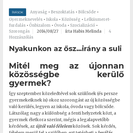
Anyaság
•
Beszoktatás
•
Bölcsőde
•
ÍRÁSOK
Gyermeknevelés
•
Iskola
•
Közösség
•
Lelkiismeret-
furdalás
•
Önbizalom
•
Óvoda
•
Szocializáció
•
Szorongás
2014/08/27
írta Habis Melinda
4
Hozzászólás
Nyakunkon az ősz…irány a suli
Mitél meg az újonnan
közösségbe kerülő
gyermek?
Így szeptember közeledtével sok szülőnek (és persze
gyermekeiknek is) okoz szorongást az új közösségbe
való kerülés, legyen az iskola, óvoda vagy bölcsőde.
Látszólag nagy a különbség a fenti helyzetek közt, a
gyermek életkora szerint, mégis a legalapvetőbb
kérdések, az
újtól való félelem
közösek. Sok kérdés,
félelem merül fel a szülőben, ezt tetézheti a
leválás