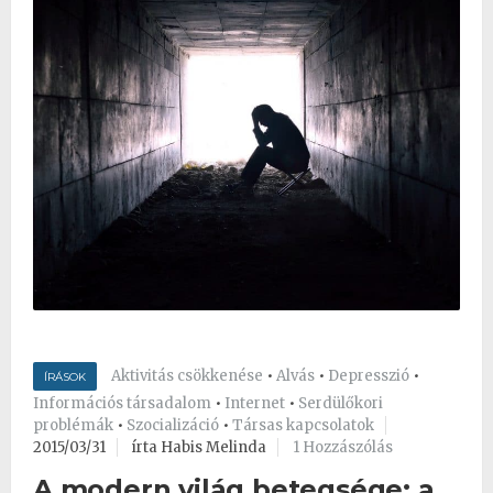
Aktivitás csökkenése
•
Alvás
•
Depresszió
•
ÍRÁSOK
Információs társadalom
•
Internet
•
Serdülőkori
problémák
•
Szocializáció
•
Társas kapcsolatok
2015/03/31
írta Habis Melinda
1 Hozzászólás
A modern világ betegsége: a