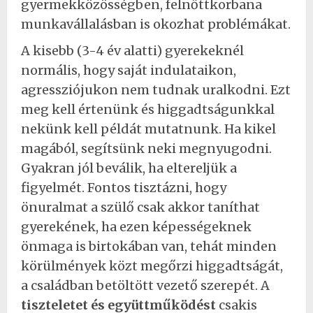
gyermekközösségben, felnőttkorbana
munkavállalásban is okozhat problémákat.
A kisebb (3-4 év alatti) gyerekeknél
normális, hogy saját indulataikon,
agressziójukon nem tudnak uralkodni. Ezt
meg kell értenünk és higgadtságunkkal
nekünk kell példát mutatnunk. Ha kikel
magából, segítsünk neki megnyugodni.
Gyakran jól beválik, ha eltereljük a
figyelmét. Fontos tisztázni, hogy
önuralmat a szülő csak akkor taníthat
gyerekének, ha ezen képességeknek
önmaga is birtokában van, tehát minden
körülmények közt megőrzi higgadtságát,
a családban betöltött vezető szerepét. A
tiszteletet és együttműködést
csakis