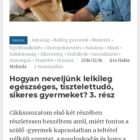
Anyaság
•
Boldog gyermek
•
Büntetés
•
ÍRÁSOK
Együttműködés
•
Gyermeknevelés
•
Hatalom
•
Hiszti
•
Indulatosság
•
Sikeresség
•
Szabályok
•
Szocializáció
•
Szorongás
•
Tisztelet
•
Utánzás
2014/12/16
írta Habis
Melinda
2 Hozzászólás
Hogyan neveljünk lelkileg
egészséges, tisztelettudó,
sikeres gyermeket? 3. rész
Cikksorozatom első két részében
részletesen beszéltem arról, miért fontos a
szülő-gyermek kapcsolatban a feltétel
nélküli szeretet, a gondoskodás és hogy a