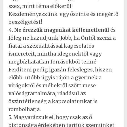
szex, mint téma előkerül!
Kezdeményezzünk egy őszinte és megértő
beszélgetést!
4.
Ne érezzük magunkat kellemetlenül
és
főleg ne hazudjunk! Jobb, ha Öntől szerzi a
fiatal a szexualitással kapcsolatos
ismereteit, mintha idegenektől vagy
megbízhatatlan forrásokból tenné.
Ferdíteni pedig igazán felesleges, hiszen
előbb-utóbb úgyis rájön a gyermek a
virágokról és méhekről szőtt mese
valóságtartalmára, ráadásul az
őszintétlenség a kapcsolatunkat is
rombolhatja.
5. Magyarázzuk el, hogy csak az ő
biztonsága érdekében tartjuk szemünket