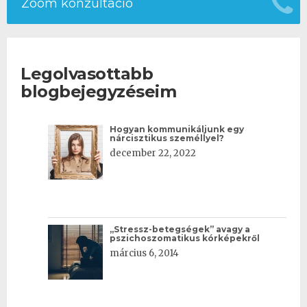
Zoom konzultáció
Legolvasottabb
blogbejegyzéseim
Hogyan kommunikáljunk egy
nárcisztikus személlyel?
december 22, 2022
„Stressz-betegségek” avagy a
pszichoszomatikus kórképekről
március 6, 2014