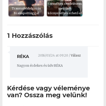
Személyes rendelésem
Traumafeldolgozás
megújult
Brainspottinggal
környezetben érhető el
1 Hozzászólás
2016/03/24 at 09:20
/
Válasz
RÉKA
Nagyon érdekes és üdv:RÉKA
Kérdése vagy véleménye
van? Ossza meg velünk!