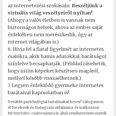
az internetezési szokásain.
Beszéljünk a
virtuális világ veszélyeiről nyíltan!
(Ahogy a valós életben is vannak nem
biztonságos helyek, ahova az ember saját
érdekében nem merészkedik, úgy az
internet világában is.)
6. Hívja fel a fiatal figyelmét az internetes
csalókra, akik hamis adatokkal, barátságot
színlelve becsaphatják. (Például rávehetik,
hogy intim képeket készítsen magáról,
mellyel később visszaélhetnek.)
7. Legyen érdeklődő gyermeke internetes
barátaival kapcsolatban is!
További pszichológiai tartalmakat keres? Látogasson
el
Facebook
és
Instagram
oldalamra, és iratkozzon
fel
YouTube-csatornámra
is, ahol rendszeresen osztok