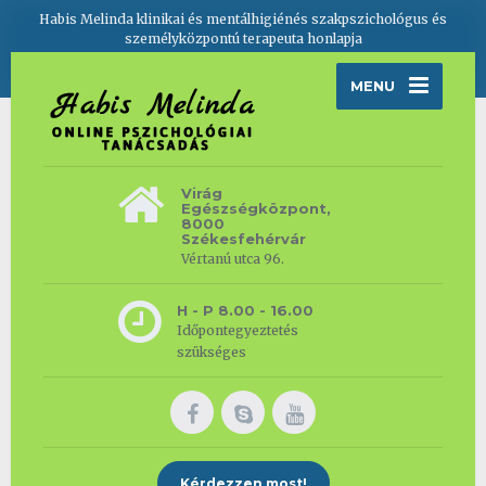
Habis Melinda klinikai és mentálhigiénés szakpszichológus és
személyközpontú terapeuta honlapja
MENU
Virág
Egészségközpont,
8000
Székesfehérvár
Vértanú utca 96.
H - P 8.00 - 16.00
Időpontegyeztetés
szükséges
Kérdezzen most!