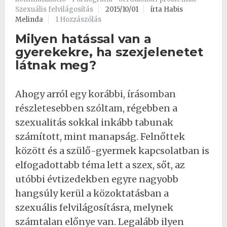
Szexuális felvilágosítás
2015/10/01
írta Habis
Melinda
1 Hozzászólás
Milyen hatással van a
gyerekekre, ha szexjelenetet
látnak meg?
Ahogy arról
egy korábbi, írásomban
részletesebben szóltam,
régebben a
szexualitás sokkal inkább tabunak
számított, mint manapság. Felnőttek
között és a szülő-gyermek kapcsolatban is
elfogadottabb téma lett a szex, sőt, az
utóbbi évtizedekben egyre nagyobb
hangsúly kerül a közoktatásban a
szexuális felvilágosításra, melynek
számtalan előnye van. Legalább ilyen