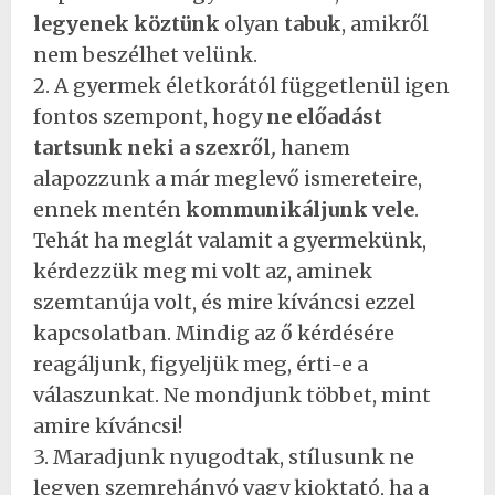
legyenek köztünk
olyan
tabuk
, amikről
nem beszélhet velünk.
2. A gyermek életkorától függetlenül igen
fontos szempont, hogy
ne előadást
tartsunk neki a szexről
,
hanem
alapozzunk a már meglevő ismereteire,
ennek mentén
kommunikáljunk vele
.
Tehát ha meglát valamit a gyermekünk,
kérdezzük meg mi volt az, aminek
szemtanúja volt, és mire kíváncsi ezzel
kapcsolatban. Mindig az ő kérdésére
reagáljunk, figyeljük meg, érti-e a
válaszunkat. Ne mondjunk többet, mint
amire kíváncsi!
3. Maradjunk nyugodtak, stílusunk ne
legyen szemrehányó vagy kioktató, ha a