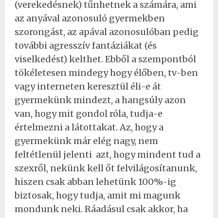
(verekedésnek) tűnhetnek a számára, ami
az anyával azonosuló gyermekben
szorongást, az apával azonosulóban pedig
további agresszív fantáziákat (és
viselkedést) kelthet. Ebből a szempontból
tökéletesen mindegy hogy élőben, tv-ben
vagy interneten keresztül éli-e át
gyermekünk mindezt, a hangsúly azon
van, hogy mit gondol róla, tudja-e
értelmezni a látottakat. Az, hogy a
gyermekünk már elég nagy, nem
feltétlenül jelenti azt, hogy mindent tud a
szexről, nekünk kell őt felvilágosítanunk,
hiszen csak abban lehetünk 100%-ig
biztosak, hogy tudja, amit mi magunk
mondunk neki. Ráadásul csak akkor, ha