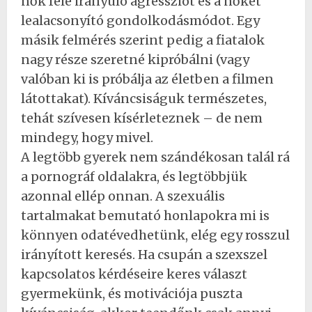
nők felé irányuló agressziót és a nőket
lealacsonyító gondolkodásmódot. Egy
másik felmérés szerint pedig a fiatalok
nagy része szeretné kipróbálni (vagy
valóban ki is próbálja az életben a filmen
látottakat). Kíváncsiságuk természetes,
tehát szívesen kísérleteznek – de nem
mindegy, hogy mivel.
A legtöbb gyerek nem szándékosan talál rá
a pornográf oldalakra, és legtöbbjük
azonnal ellép onnan. A szexuális
tartalmakat bemutató honlapokra mi is
könnyen odatévedhetünk, elég egy rosszul
irányított keresés. Ha csupán a szexszel
kapcsolatos kérdéseire keres választ
gyermekünk, és motivációja puszta