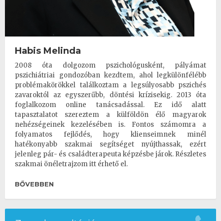
Habis Melinda
2008 óta dolgozom pszichológusként, pályámat
pszichiátriai gondozóban kezdtem, ahol legkülönfélébb
problémakörökkel találkoztam a legsúlyosabb pszichés
zavaroktól az egyszerűbb, döntési krízisekig. 2013 óta
foglalkozom online tanácsadással. Ez idő alatt
tapasztalatot szereztem a külföldön élő magyarok
nehézségeinek kezelésében is. Fontos számomra a
folyamatos fejlődés, hogy klienseimnek minél
hatékonyabb szakmai segítséget nyújthassak, ezért
jelenleg pár- és családterapeuta képzésbe járok. Részletes
szakmai önéletrajzom itt érhető el.
BŐVEBBEN