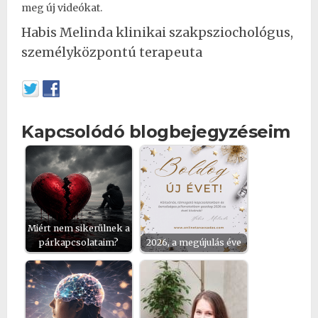
meg új videókat.
Habis Melinda klinikai szakpsziochológus,
személyközpontú terapeuta
Kapcsolódó blogbejegyzéseim
Miért nem sikerülnek a
párkapcsolataim?
2026, a megújulás éve