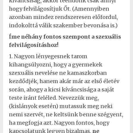
kíváncsiság, akkor teendőnk csak annyi
hogy felvilágosítjuk Őt. (Amennyiben
azonban mindez rendszeresen előfordul,
indokolttá válik szakember bevonása is.)
Íme néhány fontos szempont a szexuális
felvilágosításhoz!
1. Nagyon lényegesnek tarom
kihangsúlyozni, hogy a gyermekek
szexuális nevelése ne kamaszkorban
kezdődjék, hanem akár már az első életév
során, ahogy a kicsi kíváncsisága a saját
teste iránt feléled. Nevezzük meg,
(kislányok esetén) mutassuk meg neki
nemi szervét, ne keltsünk benne szégyent,
ha megfogja azt. Nagyon fontos, hogy
kapcsolatunk legyen bizalmas,
ne