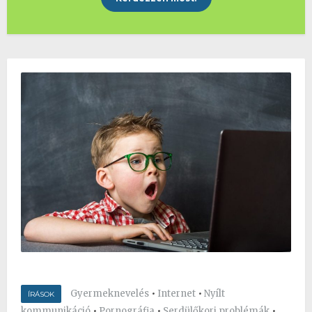
Gyermeknevelés
•
Internet
•
Nyílt
ÍRÁSOK
kommunikáció
•
Pornográfia
•
Serdülőkori problémák
•