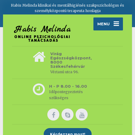
Habis Melinda klinikai és mentálhigiénés szakpszichológus és
személyközpontú terapeuta honlapja
MENU
Virág
Egészségközpont,
8000
Székesfehérvár
Vértanú utca 96.
H - P 8.00 - 16.00
Időpontegyeztetés
szükséges
Kérdezzen most!