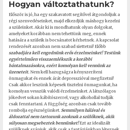
Hogyan változtathatunk?
Először is jó, ha egy szakavatott segítővel átgondoljuk a
régi szenvedéseinket, majd elkezdjük máshogy kezelni
a szüleinket. Akár ki is mondhatunk olyan dolgokat,
amelyeket korábban nem tehettünk meg, ennek
hatására a szüleik is bocsánatot kérhetnek. A kapcsolat
rendezését azonban nem szabad siettetni! Előbb
szabadjára kell engednünk erős érzelmeinket! Testünk
egyértelműen visszaemlékszik a korábbi
bántalmazásokra, ezért komolyan kell vennünk az
üzeneteit.
Nem kell hazugságra kényszeríteni
önmagukat és ennek árát
depresszió
val megfizetni!
Csak akkor leszünk képesek tisztelni önmagunkat, ha
komolyan vesszük valódi érzelmeinket. A látszólagos
jókedvet sokan kábítószerrel, vagy alkohollal tudják
csak fenntartani. A
függőség
azonban csak tovább
rombolja egészségünket.
Semmilyen hálával és
áldozattal nem tartozunk azoknak a szülőknek, akik
súlyosan megsebeztek bennünket!
Ezt az idealizált
szülőknek szánjuk, akik csak a fantáziánkban léteznek.