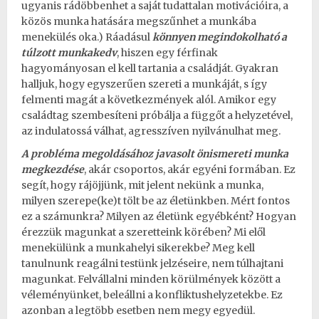
ugyanis rádöbbenhet a saját tudattalan motivációira, a
közös munka hatására megszűnhet a munkába
menekülés oka.) Ráadásul
könnyen megindokolható a
túlzott munkakedv
, hiszen egy férfinak
hagyományosan el kell tartania a családját. Gyakran
halljuk, hogy egyszerűen szereti a munkáját, s így
felmenti magát a következmények alól. Amikor egy
családtag szembesíteni próbálja a függőt a helyzetével,
az indulatossá válhat, agresszíven nyilvánulhat meg.
A probléma megoldásához javasolt önismereti munka
megkezdése
, akár csoportos, akár egyéni formában. Ez
segít, hogy rájöjjünk, mit jelent nekünk a munka,
milyen szerepe(ke)t tölt be az életünkben. Mért fontos
ez a számunkra? Milyen az életünk egyébként? Hogyan
érezzük magunkat a szeretteink körében? Mi elől
menekülünk a munkahelyi sikerekbe? Meg kell
tanulnunk reagálni testünk jelzéseire, nem túlhajtani
magunkat. Felvállalni minden körülmények között a
véleményünket, beleállni a konfliktushelyzetekbe. Ez
azonban a legtöbb esetben nem megy egyedül.