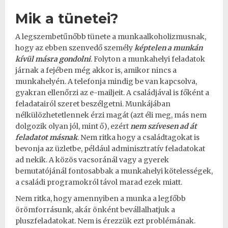
Mik a tünetei?
A legszembetűnőbb tünete a munkaalkoholizmusnak,
hogy az ebben szenvedő személy
képtelen a munkán
kívül másra gondolni
. Folyton a munkahelyi feladatok
járnak a fejében még akkor is, amikor nincs a
munkahelyén. A telefonja mindig be van kapcsolva,
gyakran ellenőrzi az e-mailjeit. A családjával is főként a
feladatairól szeret beszélgetni. Munkájában
nélkülözhetetlennek érzi magát (azt éli meg, más nem
dolgozik olyan jól, mint ő), ezért
nem szívesen ad át
feladatot másnak
. Nem ritka hogy a családtagokat is
bevonja az üzletbe, például adminisztratív feladatokat
ad nekik. A közös vacsoránál vagy a gyerek
bemutatójánál fontosabbak a munkahelyi kötelességek,
a családi programokról távol marad ezek miatt.
Nem ritka, hogy amennyiben a munka a legfőbb
örömforrásunk, akár önként bevállalhatjuk a
pluszfeladatokat. Nem is érezzük ezt problémának.