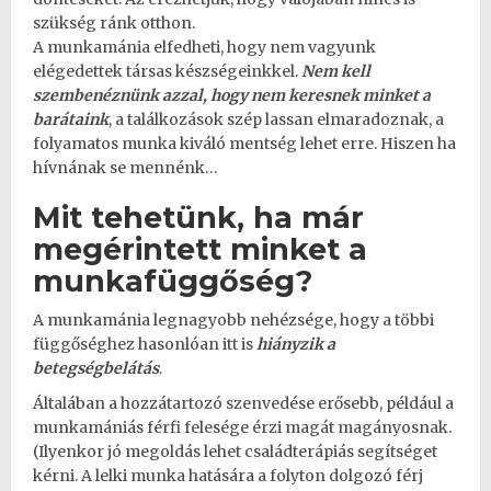
szükség ránk otthon.
A munkamánia elfedheti, hogy nem vagyunk
elégedettek társas készségeinkkel.
Nem kell
szembenéznünk azzal, hogy nem keresnek minket a
barátaink
, a találkozások szép lassan elmaradoznak, a
folyamatos munka kiváló mentség lehet erre. Hiszen ha
hívnának se mennénk…
Mit tehetünk, ha már
megérintett minket a
munkafüggőség?
A munkamánia legnagyobb nehézsége, hogy a többi
függőséghez hasonlóan itt is
hiányzik a
betegségbelátás
.
Általában a hozzátartozó szenvedése erősebb, például a
munkamániás férfi felesége érzi magát magányosnak.
(Ilyenkor jó megoldás lehet családterápiás segítséget
kérni. A lelki munka hatására a folyton dolgozó férj