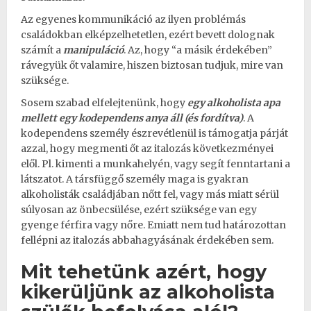
Az egyenes kommunikáció az ilyen problémás
családokban elképzelhetetlen, ezért bevett dolognak
számít a
manipuláció
. Az, hogy “a másik érdekében”
rávegyük őt valamire, hiszen biztosan tudjuk, mire van
szüksége.
Sosem szabad elfelejtenünk, hogy
egy alkoholista apa
mellett egy kodependens anya áll (és fordítva)
. A
kodependens személy észrevétlenül is támogatja párját
azzal, hogy megmenti őt az italozás következményei
elől. Pl. kimenti a munkahelyén, vagy segít fenntartani a
látszatot. A társfüggő személy maga is gyakran
alkoholisták családjában nőtt fel, vagy más miatt sérül
súlyosan az önbecsülése, ezért szüksége van egy
gyenge férfira vagy nőre. Emiatt nem tud határozottan
fellépni az italozás abbahagyásának érdekében sem.
Mit tehetünk azért, hogy
kikerüljünk az alkoholista