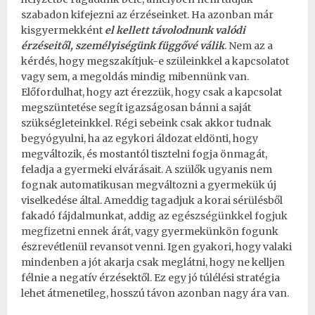
szabadon kifejezni az érzéseinket. Ha azonban már
kisgyermekként
el kellett távolodnunk valódi
érzéseitől, személyiségünk függővé válik
. Nem az a
kérdés, hogy megszakítjuk-e szüleinkkel a kapcsolatot
vagy sem, a megoldás mindig mibennünk van.
Előfordulhat, hogy azt érezzük, hogy csak a kapcsolat
megszüntetése segít igazságosan bánni a saját
szükségleteinkkel. Régi sebeink csak akkor tudnak
begyógyulni, ha az egykori áldozat eldönti, hogy
megváltozik, és mostantól tisztelni fogja önmagát,
feladja a gyermeki elvárásait. A szülők ugyanis nem
fognak automatikusan megváltozni a gyermekük új
viselkedése által. Ameddig tagadjuk a korai sérülésből
fakadó fájdalmunkat, addig az
egészségünkkel fogjuk
megfizetni ennek árát
, vagy gyermekünkön fogunk
észrevétlenül revansot venni. Igen gyakori, hogy valaki
mindenben a jót akarja csak meglátni, hogy ne kelljen
félnie a negatív érzésektől. Ez egy jó túlélési stratégia
lehet átmenetileg, hosszú távon azonban nagy ára van.