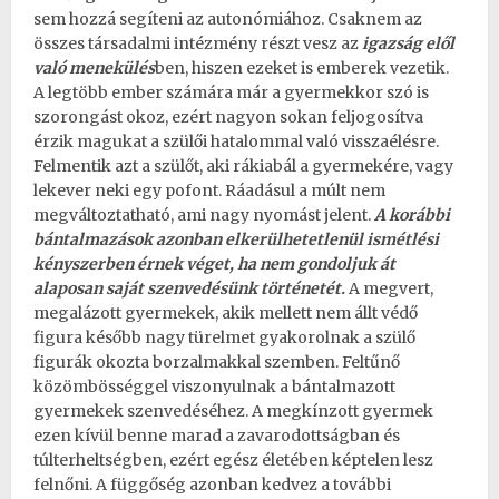
sem hozzá segíteni az autonómiához. Csaknem az
összes társadalmi intézmény részt vesz az
igazság elől
való menekülés
ben, hiszen ezeket is emberek vezetik.
A legtöbb ember számára már a gyermekkor szó is
szorongást okoz, ezért nagyon sokan feljogosítva
érzik magukat a szülői hatalommal való visszaélésre.
Felmentik azt a szülőt, aki rákiabál a gyermekére, vagy
lekever neki egy pofont. Ráadásul a múlt nem
megváltoztatható, ami nagy nyomást jelent.
A korábbi
bántalmazások azonban elkerülhetetlenül ismétlési
kényszerben érnek véget, ha nem gondoljuk át
alaposan saját szenvedésünk történetét.
A megvert,
megalázott gyermekek, akik mellett nem állt védő
figura később nagy türelmet gyakorolnak a szülő
figurák okozta borzalmakkal szemben. Feltűnő
közömbösséggel viszonyulnak a bántalmazott
gyermekek szenvedéséhez. A megkínzott gyermek
ezen kívül benne marad a zavarodottságban és
túlterheltségben, ezért egész életében képtelen lesz
felnőni. A függőség azonban kedvez a további