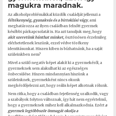
magukra maradnak.
Az alkoholproblémákkal küzdők családját jellemzi a
féltékenység, gyanakvás és a birtoklási vágy
, ami
meghatározza az ilyen családban felnőtt gyermek
későbbi párkapcsolatát is. Ha azt tanuljuk meg, hogy
akit szeretünk bánthat minket,
ösztönösen érzelmileg
elérhetetlenek leszünk, ezzel védve törékeny
identitásunkat. Hiszen kiben is bízhatnánk, ha a saját
szüleinkben nem?
Mivel a szülő negatív képet alakít ki a gyermekéről, a
gyermeknek sem alakulhat ki az egészséges
önbecsülése. Hiszen mindannyian hiszünk a
szüleinknek, gyermekként nincs okunk
megkérdőjelezni azt, hogy reális képet alkotnak rólunk.
Nem ritka, hogy a családban fejetlenség uralkodik, vagy
a szabályok folyton változnak, így hát nem egyértelmű,
hogy a gyermeknek mihez kell alkalmazkodnia. Ezért
a
gyermek legtöbbször önmagát okolja a