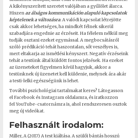
A kikényszerített szeretet valójában a gyűlölet álarca.
Hiszen
az álságos kommunikáción alapuló kapcsolatok
képtelenek a változásra
. A valódi kapcsolat létrejötte
csak akkor lehetséges, ha mindkét félnek sikerül
szabadjára engednie az érzéseit. Ha félelem nélkül meg
tudják osztani ezeket egymással. A megbocsátásról
szóló prédikáció tehát haszontalan, sőt veszélyes is,
mert eltakarja az ismétlési kényszert. Negatív érzéseink
tehát a testünk által küldött fontos jelzések. Ha ezeket
az üzeneteket figyelmen kívül hagyjuk, akkor a
testünknek új üzenetet kell küldenie, melynek ára akár
a testi-lelki egészségünk is lehet.
További pszichológiai tartalmakat keres? Látogasson
el
Facebook
és
Instagram
oldalamra, és iratkozzon
fel
YouTube-csatornámra
is, ahol rendszeresen osztok
meg új videókat.
Felhasznált irodalom:
Miller, A (2017) A test kiáltása. A szülői bántás hosszú