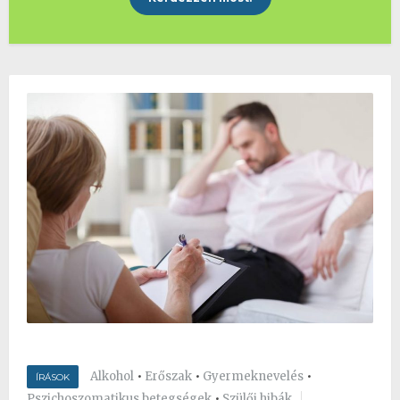
Alkohol
•
Erőszak
•
Gyermeknevelés
•
ÍRÁSOK
Pszichoszomatikus betegségek
•
Szülői hibák