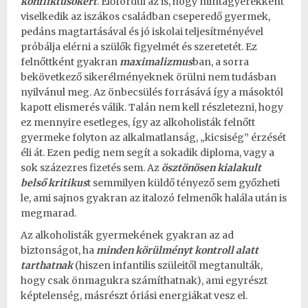
konfliktusokért
. Előfordul az is, hogy mintagyerekként
viselkedik az iszákos családban cseperedő gyermek,
pedáns magtartásával és jó iskolai teljesítményével
próbálja elérni a szülők figyelmét és szeretetét. Ez
felnőttként gyakran
maximalizmus
ban, a sorra
bekövetkező sikerélményeknek örülni nem tudásban
nyilvánul meg. Az önbecsülés forrásává így a másoktól
kapott elismerés válik. Talán nem kell részletezni, hogy
ez mennyire esetleges, így az alkoholisták felnőtt
gyermeke folyton az alkalmatlanság, „kicsiség” érzését
éli át. Ezen pedig nem segít a sokadik diploma, vagy a
sok százezres fizetés sem. Az
ösztönösen kialakult
belső kritikus
t semmilyen küldő tényező sem győzheti
le, ami sajnos gyakran az italozó felmenők halála után is
megmarad.
Az alkoholisták gyermekének gyakran az ad
biztonságot, ha
minden körülményt kontroll alatt
tarthatnak
(hiszen infantilis szüleitől megtanulták,
hogy csak önmagukra számíthatnak), ami egyrészt
képtelenség, másrészt óriási energiákat vesz el.