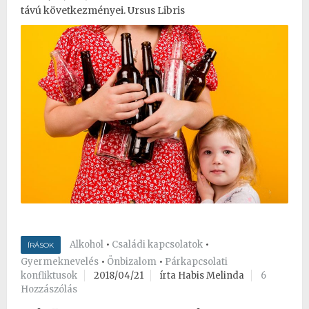
távú következményei. Ursus Libris
Alkohol
•
Családi kapcsolatok
•
ÍRÁSOK
Gyermeknevelés
•
Önbizalom
•
Párkapcsolati
konfliktusok
2018/04/21
írta Habis Melinda
6
Hozzászólás