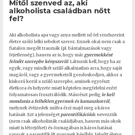
Mitől szenved az, aki
alkoholista családban nőtt
fel?
Aki alkoholista apa vagy anya mellett nő fel rendszerint
életre szóló lelki sebeket szerez. Ennek okai nem csak a
fiatalon megélt traumák (pl. bántalmazások vagy
fejetlenség), hanem az is, hogy már
gyermekként
felnőtt szerepbe kényszerül
. Látnunk kell, hogy ha az
egyik, vagy mindkét szülő alkalmatlan arra, hogy saját
magáról, vagy a gyermekeiről gondoskodjon, akkor a
kiskorú kerül a szülő szerepbe, aminek egyrészt
életkora és helyzete miatt képtelen megfelelni ezért
folyamatosan frusztrálódik. Másrészt pedig
le kell
mondania a felhőtlen gyermek és kamaszkorról
,
melynek évtizedek múlva érzi majd meg a káros
hatásait. Ezt a jelenséget
parentifikáció
ak nevezzük
(nem csak alkoholisták családjában, hanem más okok
miatt is létrejöhet) és önmagában is káros hatásai
vannak a parentifikált gyermek későbbi, felnőtt életre