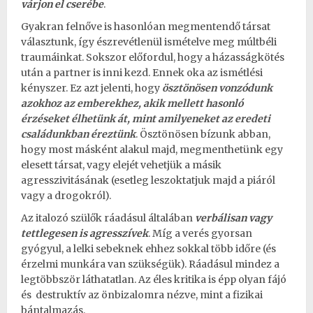
várjon el cserébe
.
Gyakran felnőve is hasonlóan megmentendő társat
választunk, így észrevétlenül ismételve meg múltbéli
traumáinkat. Sokszor előfordul, hogy a házasságkötés
után a partner is inni kezd. Ennek oka az ismétlési
kényszer. Ez azt jelenti, hogy
ösztönösen vonzódunk
azokhoz az emberekhez, akik mellett hasonló
érzéseket élhetünk át, mint amilyeneket az eredeti
családunkban éreztünk
. Ösztönösen bízunk abban,
hogy most másként alakul majd, megmenthetünk egy
elesett társat, vagy elejét vehetjük a másik
agresszivitásának (esetleg leszoktatjuk majd a piáról
vagy a drogokról).
Az italozó szülők ráadásul általában
verbálisan vagy
tettlegesen is agresszívek
. Míg a verés gyorsan
gyógyul, a lelki sebeknek ehhez sokkal több időre (és
érzelmi munkára van szükségük). Ráadásul mindez a
legtöbbször láthatatlan. Az éles kritika is épp olyan fájó
és destruktív az önbizalomra nézve, mint a fizikai
bántalmazás.