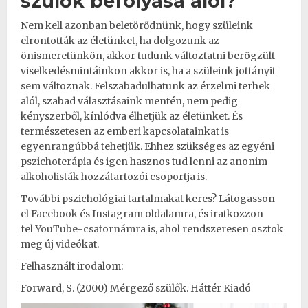
szülők befolyása alól?
Nem kell azonban beletörődnünk, hogy szüleink
elrontották az életünket, ha dolgozunk az
önismeretünkön, akkor tudunk változtatni berögzült
viselkedésmintáinkon akkor is, ha a szüleink jottányit
sem változnak. Felszabadulhatunk az érzelmi terhek
alól, szabad választásaink mentén, nem pedig
kényszerből, kínlódva élhetjük az életünket. És
természetesen az emberi kapcsolatainkat is
egyenrangúbbá tehetjük. Ehhez szükséges az egyéni
pszichoterápia
és igen hasznos tud lenni az anonim
alkoholisták hozzátartozói csoportja is.
További pszichológiai tartalmakat keres? Látogasson
el
Facebook
és
Instagram
oldalamra, és iratkozzon
fel
YouTube-csatornámra
is, ahol rendszeresen osztok
meg új videókat.
Felhasznált irodalom:
Forward, S. (2000) Mérgező szülők. Háttér Kiadó