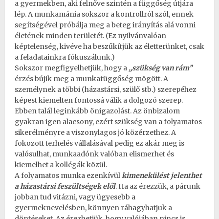
a gyermekben, aki felnőve szintén a függőség útjára
lép. A munkamánia sokszor a kontrollról szól, ennek
segítségével próbálja meg a beteg irányítás alá vonni
életének minden területét. (Ez nyilvánvalóan
képtelenség, kivéve ha beszűkítjük az életterünket, csak
a feladatainkra fókuszálunk.)
Sokszor megfigyelhetjük, hogy a
„szükség van rám”
érzés bújik meg a munkafüggőség mögött. A
személynek a többi (házastársi, szülő stb.) szerepéhez
képest kiemelten fontossá válik a dolgozó szerep.
Ebben talál leginkább önigazolást. Az önbizalom
gyakran igen alacsony, ezért szükség van a folyamatos
sikerélményre a viszonylagos jó közérzethez. A
fokozott terhelés vállalásával pedig ez akár meg is
valósulhat, munkaadónk valóban elismerhet és
kiemelhet a kollégák közül.
A folyamatos munka ezenkívül
kimenekülést jelenthet
a házastársi feszültségek elől
. Ha az érezzük, a párunk
jobban tud vitázni, vagy ügyesebb a
gyermeknevelésben, könnyen ráhagyhatjuk a
döntéseket. Az érezhetjük, hogy valójában nincs is