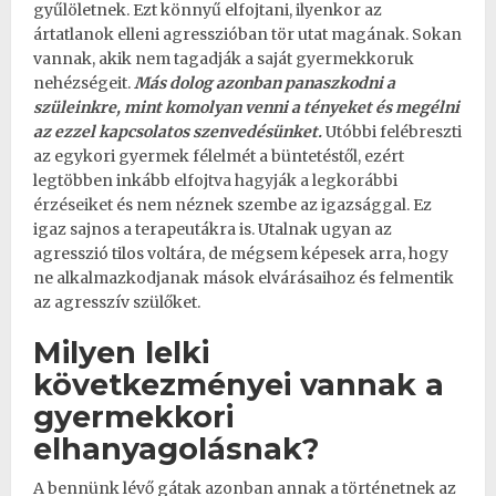
gyűlöletnek. Ezt könnyű elfojtani, ilyenkor az
ártatlanok elleni agresszióban tör utat magának. Sokan
vannak, akik nem tagadják a saját gyermekkoruk
nehézségeit.
Más dolog azonban panaszkodni a
szüleinkre, mint komolyan venni a tényeket és megélni
az ezzel kapcsolatos szenvedésünket.
Utóbbi felébreszti
az egykori gyermek félelmét a büntetéstől, ezért
legtöbben inkább
elfojtva hagyják a legkorábbi
érzéseiket
és nem néznek szembe az igazsággal. Ez
igaz sajnos a terapeutákra is. Utalnak ugyan az
agresszió tilos voltára, de mégsem képesek arra, hogy
ne alkalmazkodjanak mások elvárásaihoz és felmentik
az agresszív szülőket.
Milyen lelki
következményei vannak a
gyermekkori
elhanyagolásnak?
A bennünk lévő gátak azonban annak a történetnek az