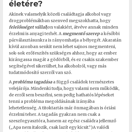
életére?
Akinek valamelyik közeli családtagja alkohol vagy
drogproblémákban szenved megszokhatta, hogy
felelősséget vállal
jon valakiért, átvéve annak minden
érzelmi is anyagi terhét. A
megmentő szerep
a
későbbi
párválasztásunkra is rányomhatja a bélyegét
. Akaratán
kívül azonban senkit nem lehet sajnos megmenteni,
sok-sok erőfeszítés szükséges ahhoz, hogy az ember
kirángassa magát a gödörből, és ez csakis szakember
segítségével sikerülhet, ha alkoholról, vagy más
tudatmódosító szerről van szó.
A
probléma tagadása
a függő családok természetes
velejárója. Mindenki tudja, hogy valami nem működik,
de erről sem beszélni, sem pedig hathatós lépéseket
tenni a probléma megoldásának irányába
lehetetlenség. A titoktartás már önmagában is óriási
érzelmi teher. A tagadás gyakran nem csak a
szeszfogyasztóra, hanem az egész családra jellemző
(„Apa nem italozik, csak lazít egy kicsit.”)A valódi