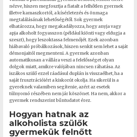
nézve, hiszen megfosztja a fiatalt a felhőtlen gyermek
illetve kamaszkortól, a kísérletezés és önmaga
megtalálásának lehetőségétől. Sok gyermek
elhatározza, hogy megakadályozza, hogy anyja vagy
apja alkoholt fogyasszon (például kiönti vagy eldugja a
szeszt), hogy leszoktassa felmenőjét. Ezek azonban
hiábavaló próbálkozások, hiszen senkit sem lehet a saját
démonjaitól megmenteni. A gyermek azonban
automatikusan a vállára veszi a felelősséget olyan
dolgok miatt, amikre valójában nincsen ráhatása. Az
iszákos szülő ezzel ráadásul duplán is visszaélhet, ha a
saját frusztrációiért a kiskorút okolja. Ha sikerül is a
gyereknek valamiben segítenie, azért az esetek
túlnyomó részében nem jár köszönet. Ha nem, akkor a
gyermek rendszerint bűntudatot érez.
Hogyan hatnak az
alkoholista szülők
gyermekük felnőtt