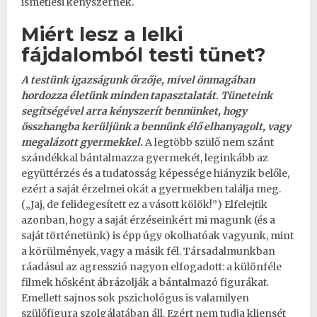
ismétlési kényszernek.
Miért lesz a lelki
fájdalomból testi tünet?
A testünk igazságunk őrzője, mivel önmagában
hordozza életünk minden tapasztalatát.
Tüneteink
segítségével
arra kényszerít bennünket, hogy
összhangba kerüljünk a bennünk élő elhanyagolt, vagy
megalázott gyermekkel.
A legtöbb szülő nem szánt
szándékkal bántalmazza gyermekét, leginkább az
együttérzés és a tudatosság képessége hiányzik belőle,
ezért a saját érzelmei okát a gyermekben találja meg.
(„Jaj, de felidegesített ez a vásott kölök!”) Elfelejtik
azonban, hogy a saját érzéseinkért mi magunk (és a
saját történetünk) is épp úgy okolhatóak vagyunk, mint
a körülmények, vagy a másik fél. Társadalmunkban
ráadásul az agresszió nagyon elfogadott: a különféle
filmek hősként ábrázolják a bántalmazó figurákat.
Emellett sajnos sok pszichológus is valamilyen
szülőfigura szolgálatában áll. Ezért nem tudja kliensét