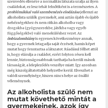
szenvedés ellenére a normalitás látszata uralja az ilyen
családokat, ez lesz tehát felnőttként is a természetes. A
problémákkal való szembenézés elodázása
jellemzi az
alkoholista szülők gyermekét, ami aztán újabb és újabb
nehézségekhez és nem ritkán
alkoholba vagy
drogokba (gyógyszerekbe, játékba vagy egyéb
függőségekbe) való meneküléshez vezet
. Az
önbizalomhiány
is egyenes következménye annak,
hogy a gyermek letagadja saját érzéseit, hamis képet
mutat hogy fenntartsa a látszatot. Ráadásul félhet attól
is, hogy elárulja a családot, ezért folyton résen kell
lennie, biztonságosabbnak tarthatja ha kerüli mások
társaságát, a lelepleződés veszélye miatt. Így azonban
még kiszolgáltatottabb helyzetbe kerül. Elveszhet a
valódi személyisége, hiszen nincs helye az önálló
véleménynek.
Az alkoholista szülő nem
mutat követhető mintát a
gyermekeinek, azok így