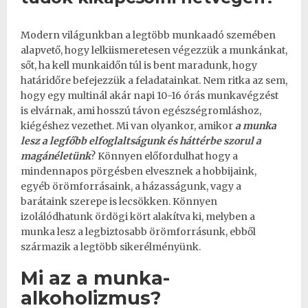
Modern világunkban a legtöbb munkaadó szemében
alapvető, hogy lelkiismeretesen végezzük a munkánkat,
sőt, ha kell munkaidőn túl is bent maradunk, hogy
határidőre befejezzük a feladatainkat. Nem ritka az sem,
hogy egy multinál akár napi 10-16 órás munkavégzést
is elvárnak, ami hosszú távon egészségromláshoz,
kiégéshez vezethet. Mi van olyankor, amikor
a munka
lesz a legfőbb elfoglaltságunk és háttérbe szorul a
magánéletünk
? Könnyen előfordulhat hogy a
mindennapos pörgésben elvesznek a hobbijaink,
egyéb örömforrásaink, a házasságunk, vagy a
barátaink szerepe is lecsökken. Könnyen
izolálódhatunk ördögi kört alakítva ki, melyben a
munka lesz a legbiztosabb örömforrásunk, ebből
származik a legtöbb sikerélményünk.
Mi az a munka-
alkoholizmus?