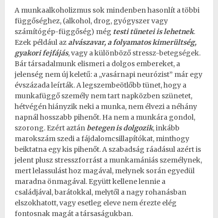
A munkaalkoholizmus sok mindenben hasonlít a többi
függőséghez, (alkohol, drog, gyógyszer vagy
számítógép-függőség) még
testi tünetei is lehetnek
.
Ezek például az
alvászavar, a folyamatos kimerültség,
gyakori fejfájás
, vagy a különböző
stressz-betegségek
.
Bár társadalmunk elismeri a dolgos embereket, a
jelenség nem új keletű: a „vasárnapi neurózist” már egy
évszázada leírták. A legszembeötlőbb tünet, hogy a
munkafüggő személy nem tart napközben szünetet,
hétvégén hiányzik neki a munka, nem élvezi a néhány
napnál hosszabb pihenőt. Ha nem a munkára gondol,
szorong. Ezért aztán
betegen is dolgozik
, inkább
marokszám szedi a fájdalomcsillapítókat, minthogy
beiktatna egy kis pihenőt. A szabadság ráadásul azért is
jelent plusz stresszforrást a munkamániás személynek,
mert lelassulást hoz magával, melynek során egyedül
maradna önmagával. Együtt kellene lennie a
családjával, barátokkal, melytől a nagy rohanásban
elszokhatott, vagy esetleg eleve nem érezte elég
fontosnak magát a társaságukban.