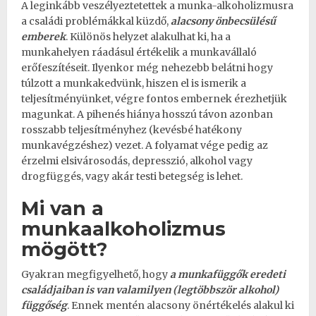
A leginkább veszélyeztetettek a munka-alkoholizmusra
a családi problémákkal küzdő,
alacsony önbecsülésű
emberek
. Különös helyzet alakulhat ki, ha a
munkahelyen ráadásul értékelik a munkavállaló
erőfeszítéseit. Ilyenkor még nehezebb belátni hogy
túlzott a munkakedvünk, hiszen el is ismerik a
teljesítményünket, végre fontos embernek érezhetjük
magunkat. A pihenés hiánya hosszú távon azonban
rosszabb teljesítményhez (kevésbé hatékony
munkavégzéshez) vezet. A folyamat vége pedig az
érzelmi elsivárosodás, depresszió, alkohol vagy
drogfüggés, vagy akár testi betegség is lehet.
Mi van a
munkaalkoholizmus
mögött?
Gyakran megfigyelhető, hogy
a munkafüggők eredeti
családjaiban is van valamilyen (legtöbbször alkohol)
függőség
. Ennek mentén alacsony önértékelés alakul ki