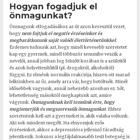
Hogyan fogadjuk el
önmagunkat?
Önmagunk elfogadásához az út azon keresztül vezet,
hogy
nem fojtjuk el negatív érzéseinket és
megbarátkozunk saját valódi élettörténetünkkel
.
Érdemes tudnunk azt, hogy minél kevesebb szeretetet
kap egy gyermek, minél többször semmibe veszik a
nevelői, annál jobban fog felnőtt korában is a szüleitől
és azok helyettesítőitől (pl. drogoktól, alkoholtól)
függni. Ez elménk normális reakciója, hiszen ott marad
lelkünkben az űr, amely arra vár, hogy betöltsék. Minél
idősebbek vagyunk, annál nehezebb azonban ez. Sőt,
lehetetlenség másoktól megkaptunk azt, amire
vágyunk.
Önmagunknak kell tennünk érte, hogy
megismerjük és megszeressük önmagunkat
. Ehhez
szeretnünk kell azt a gyermeket is, akik valaha voltunk.
Aki sok mindent megélt. Ha elnyomjuk erős
érzéseinket, akkor a
depresszióra jellemző fáradtság
jelentkezik. Sokszor a legfájdalmasabb testi betegség is