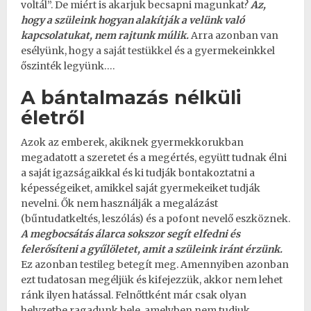
voltál”. De miért is akarjuk becsapni magunkat?
Az,
hogy a szüleink hogyan alakítják a velünk való
kapcsolatukat, nem rajtunk múlik.
Arra azonban van
esélyünk, hogy a
saját testükkel
és a gyermekeinkkel
őszinték legyünk….
A bántalmazás nélküli
életről
Azok az emberek, akiknek gyermekkorukban
megadatott a szeretet és a megértés, együtt tudnak élni
a saját igazságaikkal és ki tudják bontakoztatni a
képességeiket, amikkel saját gyermekeiket tudják
nevelni. Ők nem használják a megalázást
(bűntudatkeltés, leszólás) és a pofont nevelő eszköznek.
A megbocsátás álarca sokszor segít elfedni és
felerősíteni a gyűlöletet, amit a szüleink iránt érzünk.
Ez azonban
testileg betegít meg
. Amennyiben azonban
ezt tudatosan megéljük és kifejezzük, akkor nem lehet
ránk ilyen hatással. Felnőttként már csak olyan
helyzetbe ragadunk bele, amelyben nem tudjuk