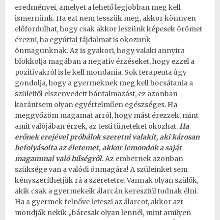
eredményei, amelyet a lehető legjobban meg kell
ismernünk. Ha ezt nem tesszük meg, akkor könnyen
előfordulhat, hogy csak akkor leszünk képesek örömet
érezni, ha egyúttal fájdalmat is okozunk
önmagunknak. Az is gyakori, hogy valaki annyira
blokkolja magában a negatív érzéseket, hogy ezzel a
pozitívakról is le kell mondania. Sok terapeuta úgy
gondolja, hogy a gyermeknek meg kell bocsátania a
szüleitől elszenvedett bántalmazást, ez azonban
korántsem olyan egyértelműen egészséges. Ha
meggyőzöm magamat arról, hogy mást érezzek, mint
amit valójában érzek, az testi tüneteket okozhat.
Ha
erőnek erejével próbálok szeretni valakit, aki károsan
befolyásolta az életemet, akkor lemondok a saját
magammal való hűségről.
Az embernek azonban
szüksége van a valódi önmagára! A szüleinket sem
kényszeríthetjük rá a szeretetre. Vannak olyan szülők,
akik csak a gyermekeik álarcán keresztül tudnak élni.
Ha a gyermek felnőve leteszi az álarcot, akkor azt
mondják nekik „bárcsak olyan lennél, mint amilyen