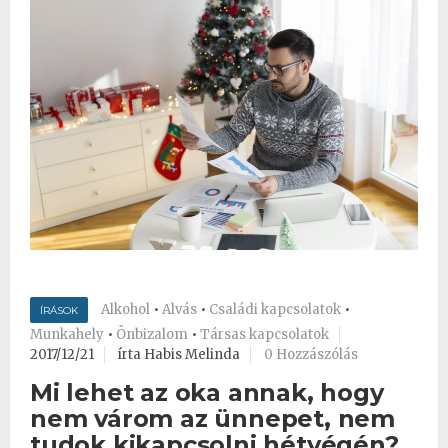
Alkohol
•
Alvás
•
Családi kapcsolatok
•
ÍRÁSOK
Munkahely
•
Önbizalom
•
Társas kapcsolatok
2017/12/21
írta Habis Melinda
0 Hozzászólás
Mi lehet az oka annak, hogy
nem várom az ünnepet, nem
tudok kikapcsolni hétvégén?