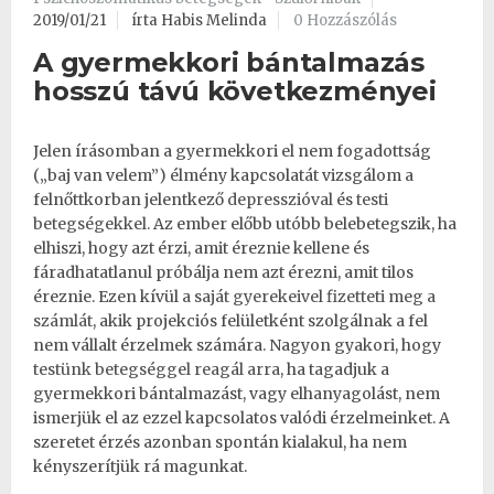
2019/01/21
írta Habis Melinda
0 Hozzászólás
A gyermekkori bántalmazás
hosszú távú következményei
Jelen írásomban a gyermekkori el nem fogadottság
(„baj van velem”) élmény kapcsolatát vizsgálom a
felnőttkorban jelentkező
depresszióval
és
testi
betegségekkel.
Az ember előbb utóbb belebetegszik, ha
elhiszi, hogy azt érzi, amit éreznie kellene és
fáradhatatlanul próbálja nem azt érezni, amit tilos
éreznie. Ezen kívül
a saját gyerekeivel fizetteti meg a
számlát
, akik projekciós felületként szolgálnak a fel
nem vállalt érzelmek számára. Nagyon gyakori, hogy
testünk betegséggel reagál arra
, ha tagadjuk a
gyermekkori bántalmazást, vagy elhanyagolást, nem
ismerjük el az ezzel kapcsolatos valódi érzelmeinket. A
szeretet érzés azonban spontán kialakul, ha nem
kényszerítjük rá magunkat.