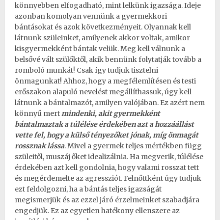
könnyebben elfogadható, mint lelkünk igazsága. Ideje
azonban komolyan vennünk a gyermekkori
bántásokat és azok következményeit. Olyannak kell
látnunk szüleinket, amilyenek akkor voltak, amikor
kisgyermekként bántak velük. Meg kell válnunk a
belsővé vált szülőktől, akik bennünk folytatják tovább a
romboló munkát! Csak így tudjuk tisztelni
önmagunkat! Ahhoz, hogy a megfélemlítésen és testi
erőszakon alapuló nevelést megállíthassuk, úgy kell
látnunk a bántalmazót, amilyen valójában. Ez azért nem
könnyű mert
mindenki, akit gyermekként
bántalmaztak a túlélése érdekében azt a hozzáállást
vette fel, hogy a külső tényezőket jónak, míg önmagát
rossznak lássa
. Mivel a gyermek teljes mértékben függ
szüleitől, muszáj őket idealizálnia. Ha megverik, túlélése
érdekében azt kell gondolnia, hogy valami rosszat tett
és
megérdemelte az agressziót
. Felnőttként úgy tudjuk
ezt feldolgozni, ha a bántás teljes igazságát
megismerjük és az ezzel járó érzelmeinket szabadjára
engedjük. Ez az egyetlen hatékony ellenszere az