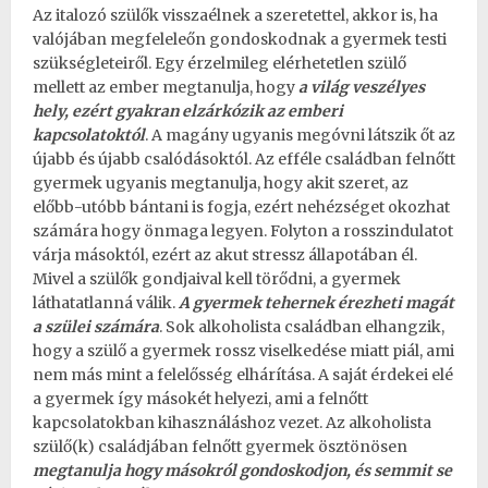
Az italozó szülők visszaélnek a szeretettel, akkor is, ha
valójában megfeleleőn gondoskodnak a gyermek testi
szükségleteiről. Egy érzelmileg elérhetetlen szülő
mellett az ember megtanulja, hogy
a világ veszélyes
hely, ezért gyakran elzárkózik az emberi
kapcsolatoktól
. A magány ugyanis megóvni látszik őt az
újabb és újabb csalódásoktól. Az efféle családban felnőtt
gyermek ugyanis megtanulja, hogy akit szeret, az
előbb-utóbb bántani is fogja, ezért nehézséget okozhat
számára hogy önmaga legyen. Folyton a rosszindulatot
várja másoktól, ezért az akut stressz állapotában él.
Mivel a szülők gondjaival kell törődni, a gyermek
láthatatlanná válik.
A gyermek tehernek érezheti magát
a szülei számára
. Sok alkoholista családban elhangzik,
hogy a szülő a gyermek rossz viselkedése miatt piál, ami
nem más mint a felelősség elhárítása. A saját érdekei elé
a gyermek így másokét helyezi, ami a felnőtt
kapcsolatokban kihasználáshoz vezet. Az alkoholista
szülő(k) családjában felnőtt gyermek ösztönösen
megtanulja hogy másokról gondoskodjon, és semmit se