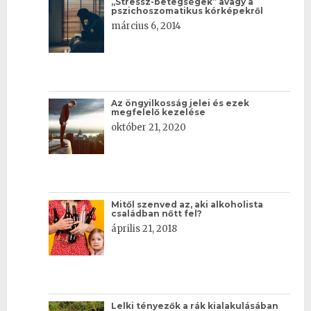
„Stressz-betegségek” avagy a
pszichoszomatikus kórképekről
március 6, 2014
Az öngyilkosság jelei és ezek
megfelelő kezelése
október 21, 2020
Mitől szenved az, aki alkoholista
családban nőtt fel?
április 21, 2018
Lelki tényezők a rák kialakulásában