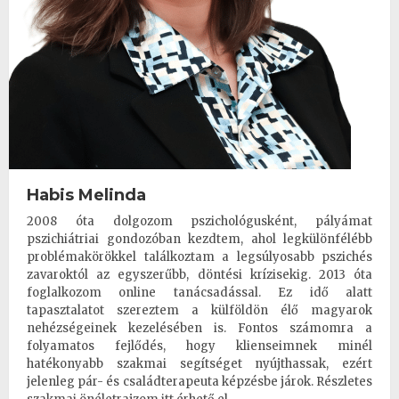
Habis Melinda
2008 óta dolgozom pszichológusként, pályámat
pszichiátriai gondozóban kezdtem, ahol legkülönfélébb
problémakörökkel találkoztam a legsúlyosabb pszichés
zavaroktól az egyszerűbb, döntési krízisekig. 2013 óta
foglalkozom online tanácsadással. Ez idő alatt
tapasztalatot szereztem a külföldön élő magyarok
nehézségeinek kezelésében is. Fontos számomra a
folyamatos fejlődés, hogy klienseimnek minél
hatékonyabb szakmai segítséget nyújthassak, ezért
jelenleg pár- és családterapeuta képzésbe járok. Részletes