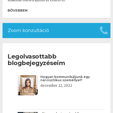
szakmai önéletrajzom itt érhető el.
BŐVEBBEN
Zoom konzultáció
Legolvasottabb
blogbejegyzéseim
Hogyan kommunikáljunk egy
nárcisztikus személlyel?
december 22, 2022