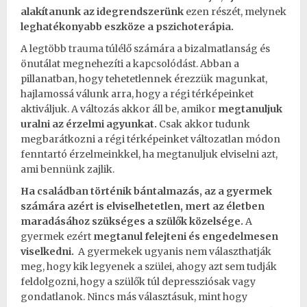
alakítanunk az idegrendszerünk
ezen részét, melynek
leghatékonyabb eszköze a
pszichoterápia
.
A legtöbb
trauma
túlélő számára a bizalmatlanság és
önutálat megnehezíti a
kapcsolódást
. Abban a
pillanatban, hogy tehetetlennek érezzük magunkat,
hajlamossá válunk arra, hogy a régi térképeinket
aktiváljuk. A változás akkor áll be, amikor
megtanuljuk
uralni az érzelmi agyunkat.
Csak akkor tudunk
megbarátkozni a régi térképeinket változatlan módon
fenntartó érzelmeinkkel, ha megtanuljuk elviselni azt,
ami bennünk zajlik.
Ha
családban
történik bántalmazás, az a gyermek
számára azért is elviselhetetlen, mert az életben
maradásához szükséges a szülők közelsége.
A
gyermek ezért
megtanul felejteni és engedelmesen
viselkedni.
A gyermekek ugyanis nem választhatják
meg, hogy kik legyenek a szülei, ahogy azt sem tudják
feldolgozni, hogy a szülők túl depressziósak vagy
gondatlanok. Nincs más választásuk, mint hogy