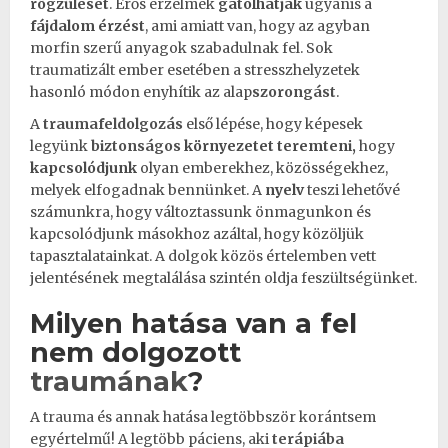
rögzülését
. Erős érzelmek
gátolhatják
ugyanis a
fájdalom érzést
, ami amiatt van, hogy az agyban
morfin szerű anyagok szabadulnak fel. Sok
traumatizált
ember esetében a stresszhelyzetek
hasonló módon enyhítik az alap
szorongást
.
A
traumafeldolgozás
első lépése, hogy képesek
legyünk
biztonságos
környezetet teremteni,
hogy
kapcsolódjunk
olyan emberekhez, közösségekhez,
melyek elfogadnak bennünket. A
nyelv
teszi lehetővé
számunkra, hogy változtassunk önmagunkon és
kapcsolódjunk másokhoz azáltal, hogy közöljük
tapasztalatainkat. A dolgok közös értelemben vett
jelentésének megtalálása szintén oldja feszültségünket.
Milyen hatása van a fel
nem dolgozott
traumának
?
A
trauma
és annak hatása legtöbbször korántsem
egyértelmű! A legtöbb páciens, aki
terápiába