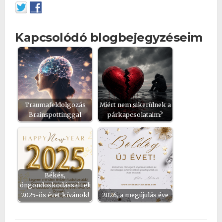
Kapcsolódó blogbejegyzéseim
Traumafeldolgozás
Miért nem sikerülnek a
Brainspottinggal
párkapcsolataim?
Békés,
öngondoskodással teli
2025-ös évet kívánok!
2026, a megújulás éve