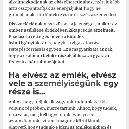
alkalmazkodjanak az elviselhetetlenhez
, ezért inkább
arra összpontosítják az energiájukat, hogy ne
gondoljanak a történtekre és ne érezzék a
szenvedést
.
Disszociációnak
nevezzük azt a jelenséget, amikor
az
ember a túlélése érdekében kikapcsolja érzelmeit.
Ráadásul a
rettegés
növeli a
kötődés
iránti igényt
akkor is, hogyha a vigasz forrása a
rettegés forrása is egyben. Ez a magyarázata annak,
hogy a
családon belüli erőszak
áldozatai gyakran
fedezik a
bántalmazójukat
.
Ha elvész az emlék, elvész
vele a
személyiségünk
egy
része is…
Ahhoz, hogy tudjuk kik vagyunk, tudnunk kell kik
voltunk régebben, merre tartunk. Ahhoz, hogy tudjuk,
mi a valós, meg kell figyelnünk és helyesen
azonosítanunk azt, amit magunk körül látunk.
Alapvető, hogy
tudunk-e
bízni
az emlékeinkben és