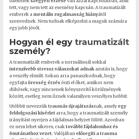
túlélőnek
szégyen érzése
van azzal kapcsolatban, amit
tett, vagy nem tett az esemény kapcsán. A
traumatizált
emberek a
mentális rugalmasság hiány
ától
szenvednek. Nem tudnak elképzelni a maguk számára
egy jobb jövőt.
Hogyan él egy
traumatizált
személy?
A traumatizált emberek a normálisnál sokkal
intenzívebb
stressz
válaszokat adnak
azután is, hogy
a veszély elmúlt. Sokan arra panaszkodnak, hogy
egyfajta
üresség
érzés
önti el őket, amikor nem
dühösek, vagy nincsenek kényszerítő körülmények
között, esetleg nem űznek valamilyen veszélyes hobbit.
Utóbbit nevezzük
traumás
újrajátszás
nak, amely
egy
feldolgozási kísérlet
arra, hogy a traumatizált személy
irányítást nyerjen a fájdalmas helyzet fölött. Azonban
ez nem lehet sikeres, csak
további fájdalomhoz és
önutánathoz vezet.
Valójában
elősegíti a
trauma