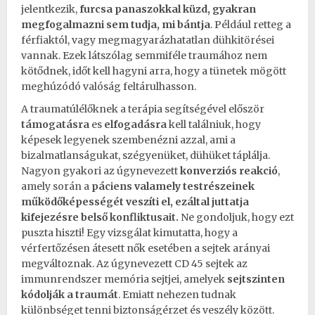
jelentkezik,
furcsa panaszokkal küzd, gyakran
megfogalmazni sem tudja, mi bántja
. Például retteg a
férfiaktól, vagy megmagyarázhatatlan
dühkitörései
vannak. Ezek látszólag semmiféle traumához nem
kötődnek, időt kell hagyni arra, hogy a tünetek mögött
meghúzódó valóság feltárulhasson.
A traumatúlélőknek a terápia segítségével először
támogatásra
es
elfogadásra
kell találniuk, hogy
képesek legyenek szembenézni azzal, ami a
bizalmatlanságukat, szégyenüket, dühüket táplálja.
Nagyon gyakori az úgynevezett
konverziós reakció
,
amely során a
páciens
valamely testrészeinek
működőképességét veszíti el, ezáltal juttatja
kifejezésre belső
konfliktusait
.
Ne gondoljuk, hogy ezt
puszta hiszti! Egy vizsgálat kimutatta, hogy a
vérfertőzésen átesett nők esetében a sejtek arányai
megváltoznak. Az úgynevezett CD 45 sejtek az
immunrendszer memória sejtjei, amelyek
sejtszinten
kódolják a
traumát
. Emiatt nehezen tudnak
különbséget tenni biztonságérzet és veszély között.