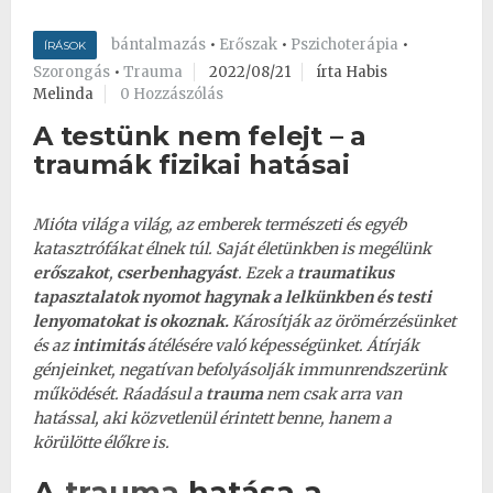
bántalmazás
•
Erőszak
•
Pszichoterápia
•
ÍRÁSOK
Szorongás
•
Trauma
2022/08/21
írta Habis
Melinda
0 Hozzászólás
A testünk nem felejt – a
traumák fizikai hatásai
Mióta világ a világ, az emberek természeti és egyéb
katasztrófákat élnek túl. Saját életünkben is megélünk
erőszakot
,
cserbenhagyást
. Ezek a
traumatikus
tapasztalatok nyomot hagynak a lelkünkben
és testi
lenyomatokat is okoznak.
Károsítják az örömérzésünket
és az
intimitás
átélésére való képességünket. Átírják
génjeinket, negatívan befolyásolják immunrendszerünk
működését. Ráadásul a
trauma
nem csak arra van
hatással, aki közvetlenül érintett benne, hanem a
körülötte élőkre is.
A
trauma
hatása a