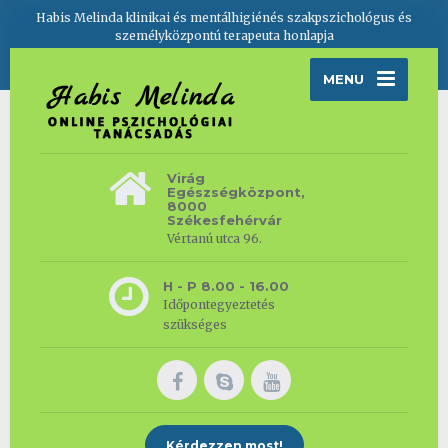
Habis Melinda klinikai és mentálhigiénés szakpszichológus és
személyközpontú terapeuta honlapja
MENU
Virág
Egészségközpont,
8000
Székesfehérvár
Vértanú utca 96.
H - P 8.00 - 16.00
Időpontegyeztetés
szükséges
Kérdezzen most!