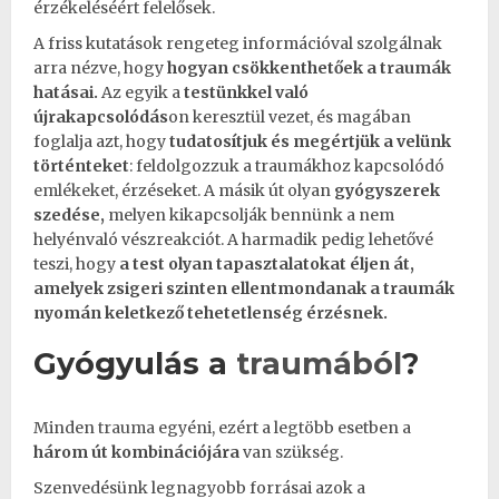
érzékeléséért felelősek.
A friss kutatások rengeteg információval szolgálnak
arra nézve, hogy
hogyan csökkenthetőek a
traumák
hatásai.
Az egyik a
testünkkel való
újrakapcsolódás
on keresztül vezet, és magában
foglalja azt, hogy
tudatosítjuk és megértjük a velünk
történteket
: feldolgozzuk a traumákhoz kapcsolódó
emlékeket
, érzéseket. A másik út olyan
gyógyszerek
szedése,
melyen kikapcsolják bennünk a nem
helyénvaló vészreakciót. A harmadik pedig lehetővé
teszi, hogy
a test olyan tapasztalatokat éljen át,
amelyek zsigeri szinten ellentmondanak a traumák
nyomán keletkező tehetetlenség érzésnek.
Gyógyulás a
traumából
?
Minden
trauma
egyéni, ezért a legtöbb esetben a
három út kombinációjára
van szükség.
Szenvedésünk legnagyobb forrásai azok a