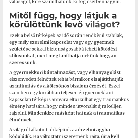
valóságot, kire számíthatunk, ki fog cserbenhagyni.
Mitől függ, hogy látjuk a
körülöttünk levő
világot
?
Ezek a belső térképek az idő során rendkívül stabilak,
egy mély
szerelmi kapcsolat
vagy egy
gyermek
születése
sokkal biztonságosabbá teheti
kötődési
stílusunkat,
mert
megtaníthatja
nekünk
hogyan
szeressünk.
A
gyermekkori bántalmazást,
vagy
elhanyagolást
elszenvedett felnőttek tehát bármikor
elsajátíthatják
az
intimitás
és a kölcsönös
bizalom
érzését.
Ezzel
szemben egy korábban teljesen ép gyermekkori
kapcsolati térkép is annyira eltorzulhat egy
traumatikus
élmény hatására, hogy minden útvonalát újra kelljen
rajzolni.
Mindenkire másként hatnak a traumatikus
élmények.
A világról alkotott térképünk az
érzelmi agyba
kódolódik
. Ha változtatni szeretnénk rajta,
újra kell