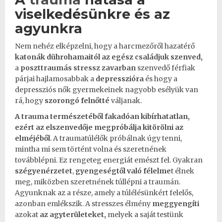
viselkedésünkre és az
agyunkra
Nem nehéz elképzelni, hogy a harcmezőről hazatérő
katonák dührohamaitól az egész
családjuk
szenved,
a
poszttraumás stressz zavarban
szenvedő férfiak
párjai hajlamosabbak a
depresszióra
és hogy a
depressziós nők gyermekeinek nagyobb esélyük van
rá, hogy
szorongó felnőtté
váljanak.
A
trauma
természetéből fakadóan kibírhatatlan,
ezért az elszenvedője megpróbálja kitörölni az
elméjéből
. A traumatúlélők próbálnak úgy tenni,
mintha mi sem történt volna és szeretnének
továbblépni. Ez rengeteg energiát emészt fel. Gyakran
szégyenérzetet
,
gyengeségtől való félelme
t élnek
meg, miközben szeretnének túllépni a
traumán
.
Agyunknak az a része, amely a túlélésünkért felelős,
azonban emlékszik. A stresszes élmény
meggyengíti
azokat
az agyterületeket,
melyek a saját testünk