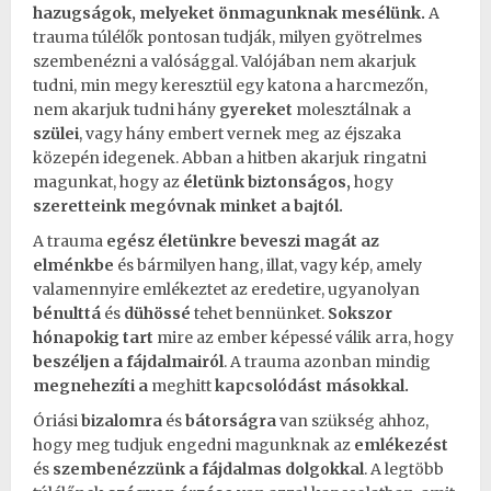
hazugságok, melyeket önmagunknak mesélünk.
A
trauma
túlélők pontosan tudják, milyen gyötrelmes
szembenézni a valósággal. Valójában nem akarjuk
tudni, min megy keresztül egy katona a harcmezőn,
nem akarjuk tudni hány
gyereket
molesztálnak a
szülei
, vagy hány embert vernek meg az éjszaka
közepén idegenek. Abban a hitben akarjuk ringatni
magunkat, hogy az
életünk biztonságos,
hogy
szeretteink megóvnak minket a bajtól.
A
trauma
egész életünkre beveszi magát az
elménkbe
és bármilyen hang, illat, vagy kép, amely
valamennyire emlékeztet az eredetire, ugyanolyan
bénulttá
és
dühössé
tehet bennünket.
Sokszor
hónapokig tart
mire az ember képessé válik arra, hogy
beszéljen a fájdalmairól
. A
trauma
azonban mindig
megnehezíti a
meghitt
kapcsolódást
másokkal.
Óriási
bizalomra
és
bátorságra
van szükség ahhoz,
hogy meg tudjuk engedni magunknak az
emlékezést
és
szembenézzünk a fájdalmas dolgokkal
. A legtöbb