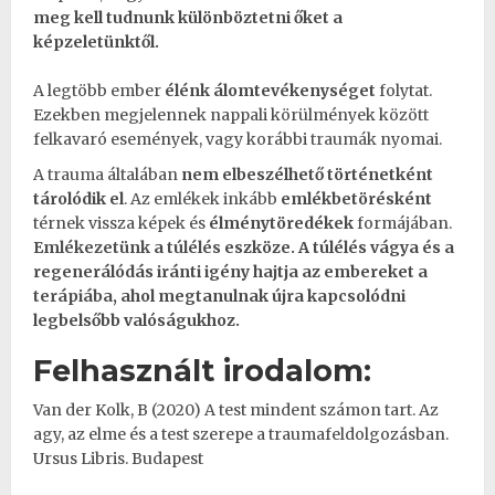
meg kell tudnunk különböztetni őket a
képzeletünktől.
A legtöbb ember
élénk álomtevékenységet
folytat.
Ezekben megjelennek nappali körülmények között
felkavaró események, vagy korábbi
traumák
nyomai.
A
trauma
általában
nem elbeszélhető történetként
tárolódik el
. Az emlékek inkább
emlékbetörésként
térnek vissza képek és
élménytöredékek
formájában.
Emlékezetünk
a
túlélés
eszköze.
A túlélés vágya és a
regenerálódás iránti igény hajtja az embereket a
terápiába
, ahol megtanulnak újra kapcsolódni
legbelsőbb valóságukhoz.
Felhasznált irodalom:
Van der Kolk, B (2020) A test mindent számon tart. Az
agy, az elme és a test szerepe a traumafeldolgozásban.
Ursus Libris. Budapest