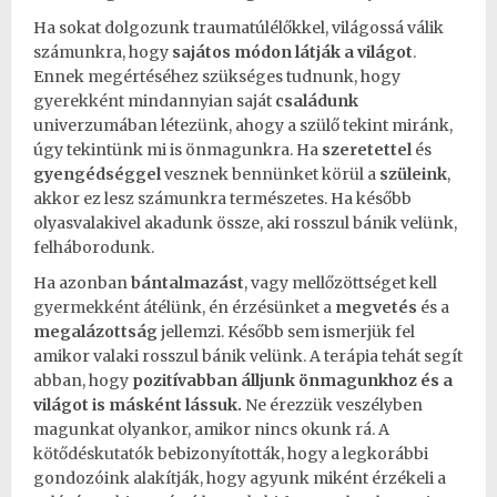
Ha sokat dolgozunk traumatúlélőkkel, világossá válik
számunkra, hogy
sajátos módon látják a világot
.
Ennek megértéséhez szükséges tudnunk, hogy
gyerekként
mindannyian saját
családunk
univerzumában létezünk, ahogy a szülő tekint miránk,
úgy tekintünk mi is önmagunkra. Ha
szeretettel
és
gyengédséggel
vesznek bennünket körül a
szüleink
,
akkor ez lesz számunkra természetes. Ha később
olyasvalakivel akadunk össze, aki rosszul bánik velünk,
felháborodunk.
Ha azonban
bántalmazást
, vagy mellőzöttséget kell
gyermekként
átélünk, én érzésünket a
megvetés
és a
megalázottság
jellemzi. Később sem ismerjük fel
amikor valaki rosszul bánik velünk. A terápia tehát segít
abban, hogy
pozitívabban álljunk önmagunkhoz és a
világot is másként lássuk.
Ne érezzük veszélyben
magunkat olyankor, amikor nincs okunk rá. A
kötődéskutatók
bebizonyították, hogy a legkorábbi
gondozóink alakítják, hogy agyunk miként érzékeli a