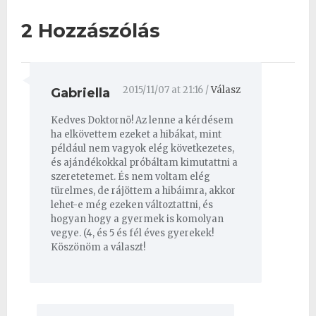
2 Hozzászólás
2015/11/07 at 21:16
/
Válasz
Gabriella
Kedves Doktornõ! Az lenne a kérdésem
ha elkövettem ezeket a hibákat, mint
például nem vagyok elég következetes,
és ajándékokkal próbáltam kimutattni a
szeretetemet. És nem voltam elég
türelmes, de rájöttem a hibáimra, akkor
lehet-e még ezeken változtattni, és
hogyan hogy a gyermek is komolyan
vegye. (4, és 5 és fél éves gyerekek!
Köszönöm a választ!