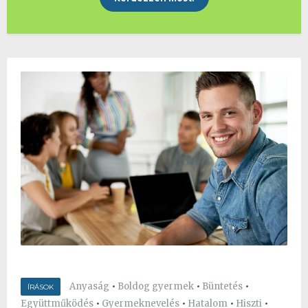
Anyaság
•
Boldog gyermek
•
Büntetés
•
ÍRÁSOK
Együttműködés
•
Gyermeknevelés
•
Hatalom
•
Hiszti
•