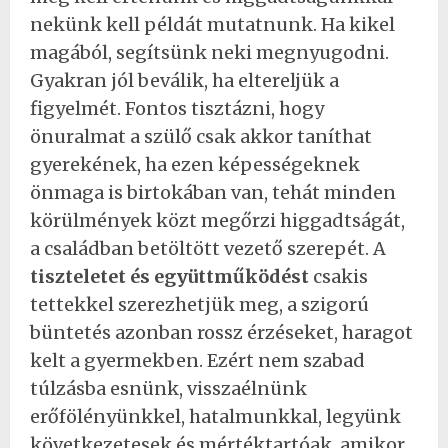
nekünk kell példát mutatnunk. Ha kikel
magából, segítsünk neki megnyugodni.
Gyakran jól beválik, ha eltereljük a
figyelmét. Fontos tisztázni, hogy
önuralmat a szülő csak akkor taníthat
gyerekének, ha ezen képességeknek
önmaga is birtokában van, tehát minden
körülmények közt megőrzi higgadtságát,
a családban betöltött vezető szerepét. A
tiszteletet és együttműködést
csakis
tettekkel szerezhetjük meg, a szigorú
büntetés azonban rossz érzéseket, haragot
kelt a gyermekben. Ezért nem szabad
túlzásba esnünk, visszaélnünk
erőfölényünkkel, hatalmunkkal, legyünk
következetesek és mértéktartóak, amikor