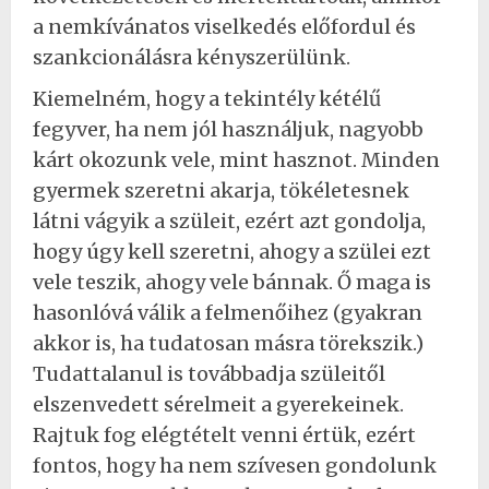
a nemkívánatos viselkedés előfordul és
szankcionálásra kényszerülünk.
Kiemelném, hogy a tekintély kétélű
fegyver, ha nem jól használjuk, nagyobb
kárt okozunk vele, mint hasznot. Minden
gyermek szeretni akarja, tökéletesnek
látni vágyik a szüleit, ezért azt gondolja,
hogy úgy kell szeretni, ahogy a szülei ezt
vele teszik, ahogy vele bánnak. Ő maga is
hasonlóvá válik a felmenőihez (gyakran
akkor is, ha tudatosan másra törekszik.)
Tudattalanul is továbbadja szüleitől
elszenvedett sérelmeit a gyerekeinek.
Rajtuk fog elégtételt venni értük, ezért
fontos, hogy ha nem szívesen gondolunk