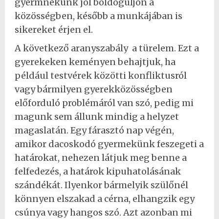
gyermnekünk jól boldoguljon a
közösségben, később a munkájában is
sikereket érjen el.
A következő aranyszabály a türelem. Ezt a
gyerekeken keményen behajtjuk, ha
például testvérek közötti konfliktusról
vagy bármilyen gyerekközösségben
előforduló problémáról van szó, pedig mi
magunk sem állunk mindig a helyzet
magaslatán. Egy fárasztó nap végén,
amikor dacoskodó gyermekünk feszegeti a
határokat, nehezen látjuk meg benne a
felfedezés, a határok kipuhatolásának
szándékát. Ilyenkor bármelyik szülőnél
könnyen elszakad a cérna, elhangzik egy
csúnya vagy hangos szó. Azt azonban mi