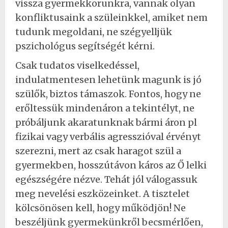
vissza gyermekkorunkra, vannak olyan
konfliktusaink a szüleinkkel, amiket nem
tudunk megoldani, ne szégyelljük
pszichológus segítségét kérni.
Csak tudatos viselkedéssel,
indulatmentesen lehetünk magunk is jó
szülők, biztos támaszok. Fontos, hogy ne
erőltessük mindenáron a tekintélyt, ne
próbáljunk akaratunknak bármi áron pl
fizikai vagy verbális agresszióval érvényt
szerezni, mert az csak haragot szül a
gyermekben, hosszútávon káros az Ő lelki
egészségére nézve. Tehát jól válogassuk
meg nevelési eszközeinket. A tisztelet
kölcsönösen kell, hogy működjön! Ne
beszéljünk gyermekünkről becsmérlően,