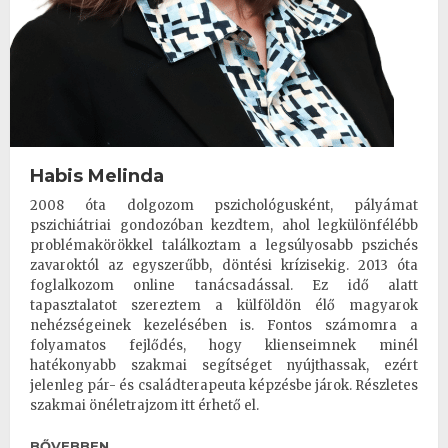
Habis Melinda
2008 óta dolgozom pszichológusként, pályámat
pszichiátriai gondozóban kezdtem, ahol legkülönfélébb
problémakörökkel találkoztam a legsúlyosabb pszichés
zavaroktól az egyszerűbb, döntési krízisekig. 2013 óta
foglalkozom online tanácsadással. Ez idő alatt
tapasztalatot szereztem a külföldön élő magyarok
nehézségeinek kezelésében is. Fontos számomra a
folyamatos fejlődés, hogy klienseimnek minél
hatékonyabb szakmai segítséget nyújthassak, ezért
jelenleg pár- és családterapeuta képzésbe járok. Részletes
szakmai önéletrajzom itt érhető el.
BŐVEBBEN