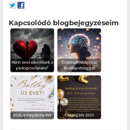
Kapcsolódó blogbejegyzéseim
Miért nem sikerülnek a
Traumafeldolgozás
párkapcsolataim?
Brainspottinggal
2026, a megújulás éve
Összegzés 2023