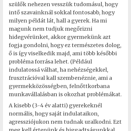
szülők nehezen vesszük tudomásul, hogy
intő szavainknál sokkal fontosabb, hogy
milyen példát lát, hall a gyerek. Ha mi
magunk nem tudjuk megőrizni
hidegvérünket, akkor gyermekünk azt
fogja gondolni, hogy ez természetes dolog,
ő is így viselkedik majd, ami több későbbi
probléma forrása lehet. (Például
indulatossá válhat, ha nehézségekkel,
frusztrációval kall szembenéznie, ami a
gyermekközösségben, felnőttkorbana
munkavállalásban is okozhat problémákat.
A kisebb (3-4 év alatti) gyerekeknél
normális, hogy saját indulataikon,
agressziójukon nem tudnak uralkodni. Ezt
meg kell értenünk és higgadtságunkkal