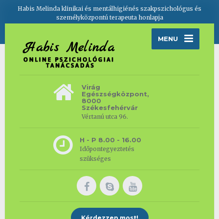
Habis Melinda klinikai és mentálhigiénés szakpszichológus és
személyközpontú terapeuta honlapja
MENU
Virág
Egészségközpont,
8000
Székesfehérvár
Vértanú utca 96.
H - P 8.00 - 16.00
Időpontegyeztetés
szükséges
Kérdezzen most!