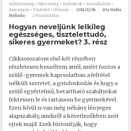
Indulatosság
•
Sikeresség
•
Szabályok
•
Szocializáció
•
Szorongás
•
Tisztelet
•
Utánzás
2014/12/16
írta Habis
Melinda
2 Hozzászólás
Hogyan neveljünk lelkileg
egészséges, tisztelettudó,
sikeres gyermeket? 3. rész
Cikksorozatom első két részében
részletesen beszéltem arról, miért fontos a
szülő-gyermek kapcsolatban a feltétel
nélküli szeretet, a gondoskodás és hogy a
szülő egyértelmű, betartható szabályokat
fektessen le és tartasson be gyermekével.
Ezen kívül is van még néhány lényeges
alapszabály, amikről a követlezőkben szót
ejtek majd. Ezek biztosítják, hogy