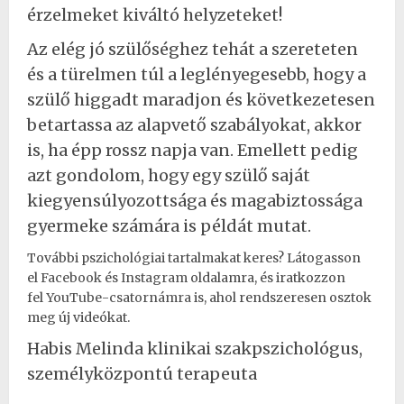
érzelmeket kiváltó helyzeteket!
Az elég jó szülőséghez tehát a szereteten
és a türelmen túl a leglényegesebb, hogy a
szülő higgadt maradjon és következetesen
betartassa az alapvető szabályokat, akkor
is, ha épp rossz napja van. Emellett pedig
azt gondolom, hogy egy szülő saját
kiegyensúlyozottsága és magabiztossága
gyermeke számára is példát mutat.
További pszichológiai tartalmakat keres? Látogasson
el
Facebook
és
Instagram
oldalamra, és iratkozzon
fel
YouTube-csatornámra
is, ahol rendszeresen osztok
meg új videókat.
Habis Melinda klinikai szakpszichológus,
személyközpontú terapeuta