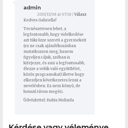
admin
2015/11/08 at 07:58
/
Válasz
Kedves Gabriella!
Ternészetesen lehet, a
legfontosabb, hogy videlkedése
azt tükrözze szereti a gyermekeit
(ez ne csak ajándékozásban
mutatkozzon meg, hanem
figyeljen rájuk, szóban is
kifejezze, és ami a legfontosabb,
élezze a velük való együttlétet,
közös programokat) illetve hogy
elkezdjen következetes lenni a
nevelésben. Ez nem könyű, de
hosszú távon megéri.
Üdvözlettel: Habis Melinda
Kérdése vagy véleménye